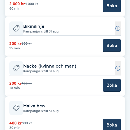
2 000 kr
4 000 kr
Boka
60 min
Brynformning
Bikinilinje
Brynfärgning
Kampanjpris till 31 aug
Brynplockning
300 kr
600 kr
Boka
15 min
Bröllopsuppsättning
Nacke (kvinna och man)
C
Kampanjpris till 31 aug
Celluliter
200 kr
400 kr
Boka
10 min
Coachning
Halva ben
Kampanjpris till 31 aug
Color correction
400 kr
800 kr
Boka
20 min