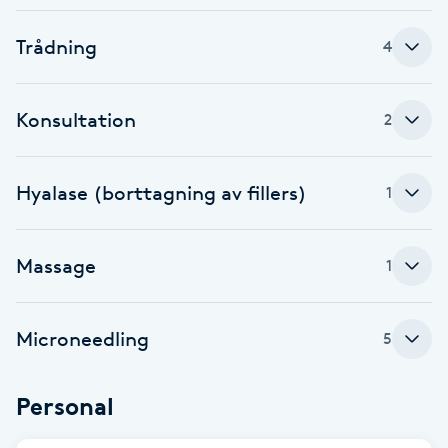
Kinesiologi
Trådning
4
Kinesisk medicin
Konsultation
2
Kiropraktik
Hyalase (borttagning av fillers)
1
Klangmassage
Klippning
Massage
1
Klippning & Slingor
Microneedling
5
Klippning ungdom
Personal
Koppningsmassage