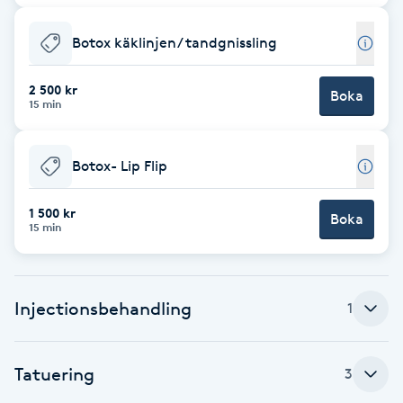
Hårborttagning
Botox käklinjen/ tandgnissling
Hårbottenbehandling
2 500 kr
Boka
15 min
Hårförlängning
Hårvård
Botox- Lip Flip
Hälsa
1 500 kr
Boka
15 min
Hälsprickor
I
Injectionsbehandling
1
Idrottsmassage
Tatuering
3
IPL