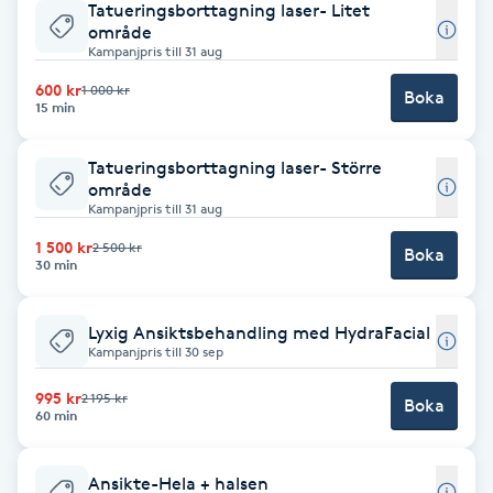
Tatueringsborttagning laser- Litet
F
område
Kampanjpris till 31 aug
Face framing
600 kr
1 000 kr
Boka
15 min
Faceliftmassage
Tatueringsborttagning laser- Större
område
Fet hårbotten
Kampanjpris till 31 aug
1 500 kr
2 500 kr
Boka
30 min
Fettreducering
Fibromassage
Lyxig Ansiktsbehandling med HydraFacial
Kampanjpris till 30 sep
Fillers
995 kr
2 195 kr
Boka
60 min
Fotmassage
Ansikte-Hela + halsen