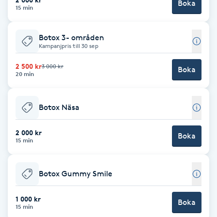
Boka
Hot Stone Massage
15 min
Hot yoga
Botox 3- områden
Kampanjpris till 30 sep
Hudföryngring
2 500 kr
3 000 kr
Boka
20 min
Huduppstramning
Botox Näsa
Hudvård
2 000 kr
Boka
15 min
Hyaluronsyra
Hyperhidros
Botox Gummy Smile
Hypnos
1 000 kr
Boka
15 min