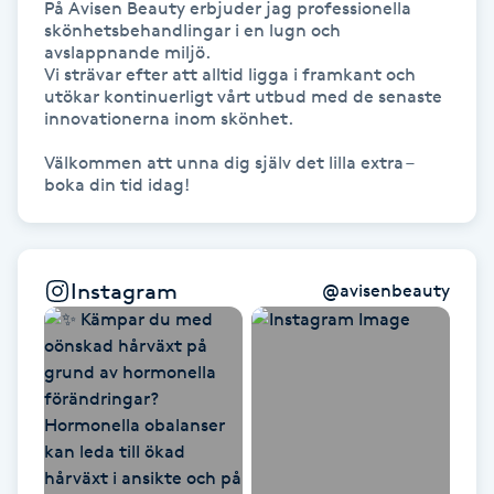
På Avisen Beauty erbjuder jag professionella 
Olaplexbehandling
skönhetsbehandlingar i en lugn och 
avslappnande miljö. 

Vi strävar efter att alltid ligga i framkant och 
Ombre
utökar kontinuerligt vårt utbud med de senaste 
innovationerna inom skönhet.

Ombre brows
Välkommen att unna dig själv det lilla extra – 
boka din tid idag!
Ombre naglar
Optiker
Instagram
@
avisenbeauty
Ortobionomi
Ortopedi
Osteopati
P