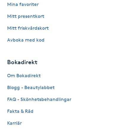
Mina favoriter
Senioryoga
Mitt presentkort
Shiatsu
Mitt friskvårdskort
Avboka med kod
Singelfransar
Sjukgymnastik
Bokadirekt
Skalpmassage
Om Bokadirekt
Blogg - Beautylabbet
Skinbooster
FAQ - Skönhetsbehandlingar
Sklerosering
Fakta & Råd
Karriär
Skoinlägg