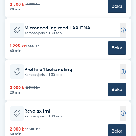
2 500 kr
3 000 kr
Fransk manikyr
Boka
20 min
Fransrengöring
Microneedling med LAX DNA
Kampanjpris till 30 sep
Frekvensterapi
1 295 kr
1 500 kr
Boka
60 min
Friskvård
Profhilo 1 behandling
Friskvårdsmassage
Kampanjpris till 30 sep
2 000 kr
2 500 kr
Boka
Frisör
20 min
Funktionsanalys
Revolax 1ml
Kampanjpris till 30 sep
Färgning
2 000 kr
2 500 kr
Boka
30 min