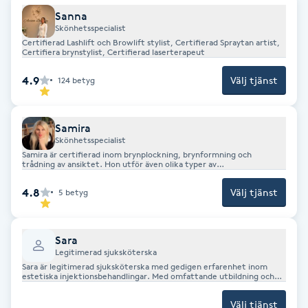
Sanna
Kosmetisk tatuering
Skönhetsspecialist
Certifierad Lashlift och Browlift stylist, Certifierad Spraytan artist,
Certifiera brynstylist, Certifierad laserterapeut
Kostrådgivning
4.9
Välj tjänst
124
betyg
Kroppsinpackning
Samira
Kroppspeeling
Skönhetsspecialist
Samira är certifierad inom brynplockning, brynformning och
trådning av ansiktet. Hon utför även olika typer av
Käkledsbehandling
ansiktsbehandlingar, bland annat djuprengöring samt ansikts- och
halsmassage.
4.8
Välj tjänst
5
betyg
Kärlbehandling
L
Sara
Legitimerad sjuksköterska
Laserbehandling
Sara är legitimerad sjuksköterska med gedigen erfarenhet inom
estetiska injektionsbehandlingar. Med omfattande utbildning och
ett starkt fokus på säkerhet och kvalitet arbetar hon med hög
professionalism och precision. Genom sin känsla för estetik och
Välj tjänst
Lashlift Keratin
naturliga resultat strävar Sara efter att lyfta fram varje kunds unika