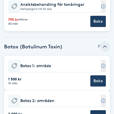
Ansiktsbehandling för tonåringar
Kampanjpris till 30 sep
Gua Sha-massage
H
795 kr
995 kr
Boka
60 min
Hatha Yoga
Headspa
Botox (Botulinum Toxin)
7
Healing
Botox 1- område
Herrklippning
1 500 kr
Boka
15 min
HIFU
Botox 2- områden
Hollywood Peel
2 000 kr