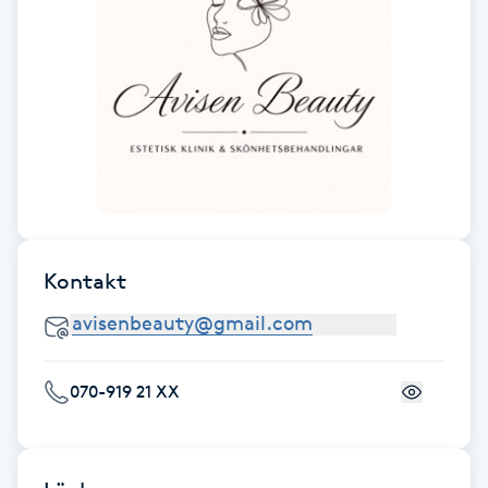
Megavolymfransar
Melasma
Mesoterapi
MicroPen
Microshading
Kontakt
Mixfransar
N
070-919 21 XX
Nagelförlängning
Nagelförlängning akryl