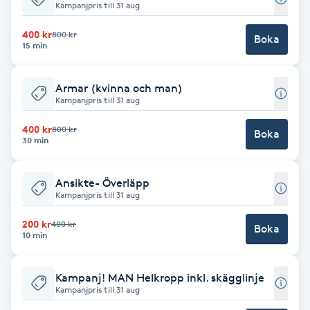
Kampanjpris till 31 aug
Babylights
400 kr
800 kr
Boka
15 min
Balayage
Armar (kvinna och man)
Kampanjpris till 31 aug
Bambumassage
400 kr
800 kr
Boka
Barber
30 min
Barnklippning
Ansikte- Överläpp
Kampanjpris till 31 aug
BIAB
200 kr
400 kr
Boka
10 min
Blowout
Kampanj! MAN Helkropp inkl. skägglinje
Kampanjpris till 31 aug
Bottenfärg