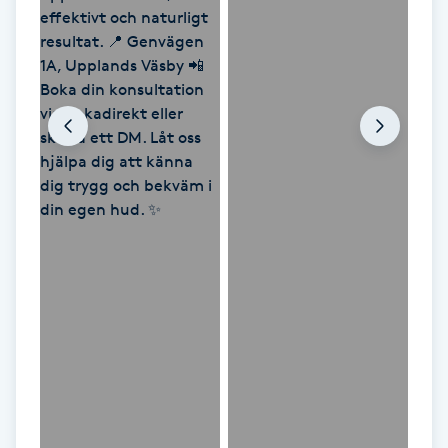
Picolaser
Piercing
Pigmentbehandling
Pigmentfläckar
Plastikkirurgi
Powder brows
Power Yoga
PRP (Platelet Rich Plasma)