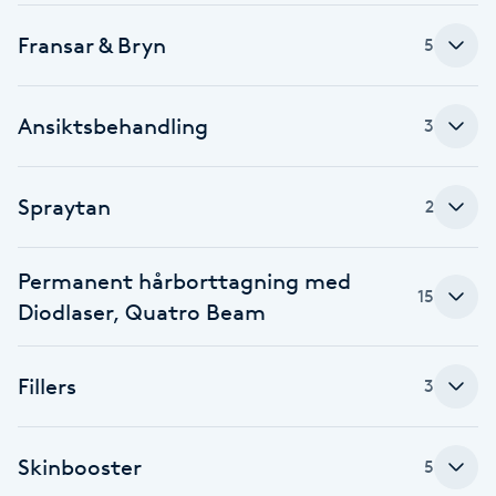
IPL hårborttagning
Fransar & Bryn
5
IR-massage
Ansiktsbehandling
3
J
Japansk massage
Spraytan
2
K
Permanent hårborttagning med
K18
15
Diodlaser, Quatro Beam
Katun fransar
Fillers
3
Kemisk peeling
Skinbooster
Keratinbehandling
5