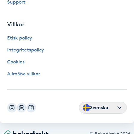
Support
Skägg
Villkor
Skäggfärgning
Etisk policy
Skäggklippning
Integritetspolicy
Skäggtrimmning
Cookies
Allmäna villkor
Skönhet
Slingor
Svenska
Sockring
Spa
© Bokadirekt
2026