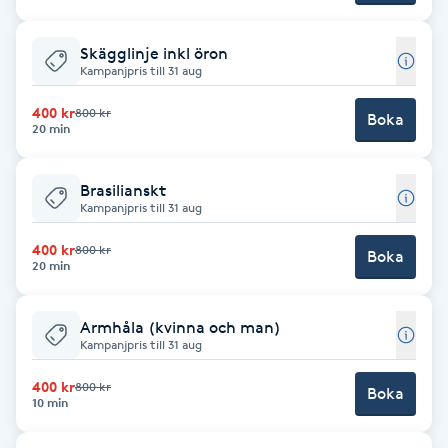
Cryoterapi
D
Skägglinje inkl öron
Kampanjpris till 31 aug
Damklippning
400 kr
800 kr
Boka
20 min
Dermapen
Brasilianskt
Diamantslipning
Kampanjpris till 31 aug
E
400 kr
800 kr
Boka
20 min
Enzympeeling
Armhåla (kvinna och man)
Extensions
Kampanjpris till 31 aug
400 kr
Extensions borttagning
800 kr
Boka
10 min
Eyeliner-tatuering