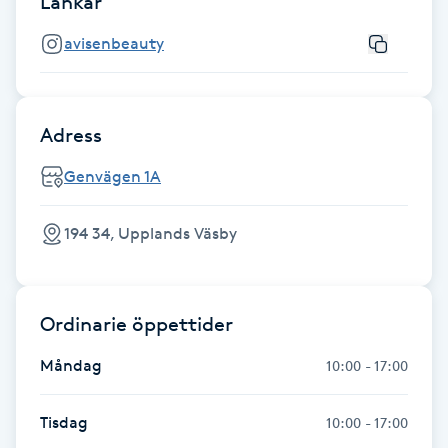
Länkar
avisenbeauty
Nagelförlängning gelé
Nagelförlängning glasfiber
Adress
Nagelförlängning silke
Genvägen 1A
Nagelförstärkning
194 34, Upplands Väsby
Nagelklippning
Ordinarie öppettider
Nagelsvamp
Måndag
10:00 - 17:00
Nageltrång
Tisdag
10:00 - 17:00
Nagelvård