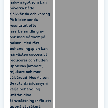
Paraffinbehandling
Pedikyr
Pensionärklippning
Permanent
Permanent hårborttagning
Permanent ögonbrynsmakeup
Personal shopper
Personlig tränare