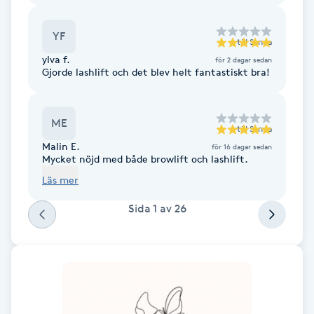
M
YF
till
Sanna
Makeup
ylva f.
för 2 dagar sedan
Gjorde lashlift och det blev helt fantastiskt bra!
Manikyr & Pedikyr
ME
till
Sanna
Massage
Malin E.
för 16 dagar sedan
Mycket nöjd med både browlift och lashlift.
Medial vägledning
Läs mer
Sida
1
av
26
Medicinsk massage
Meditation
Medium