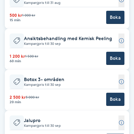
Kampanjpris till 31 aug
Fotsvamp
500 kr
1 000 kr
Boka
15 min
Fotvård
Ansiktsbehandling med Kemisk Peeling
Fransar
Kampanjpris till 30 sep
Fransborttagning
1 200 kr
1 500 kr
Boka
60 min
Fransfärgning
Botox 3- områden
Kampanjpris till 30 sep
Fransförlängning
2 500 kr
3 000 kr
Boka
20 min
Fransförlängning Megavolym
Jalupro
Fransförlängning Volym
Kampanjpris till 30 sep