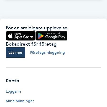
Reiki
Reikihealing
För en smidigare upplevelse
Reiki massage
Restorative Yoga
Bokadirekt för företag
Läs mer
Företagsinloggning
Rosacea
Rosenmetoden
Konto
Ryggmassage
S
Logga in
Samtalsterapi
Mina bokningar