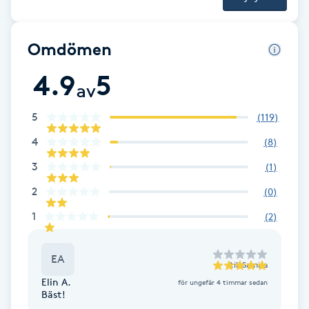
skönhet på ett tryggt, personligt och professionellt sätt.
LED-ljusterapi
Omdömen
Liktornar
4.9
5
av
LPG
5
(
119
)
4
(
8
)
LPG-behandling
3
(
1
)
LPG-massage
2
(
0
)
1
(
2
)
Luggklippning
EA
till
Samira
Lymfmassage
Elin A.
för ungefär 4 timmar sedan
Bäst!
Läpptatuering