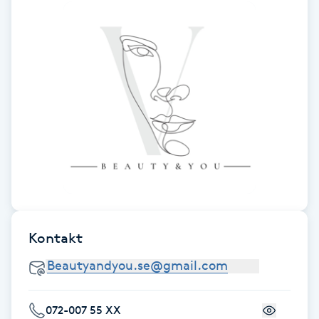
Hårborttagning
Hårbottenbehandling
Hårförlängning
Hårvård
Hälsa
Hälsprickor
I
Kontakt
Idrottsmassage
IPL
072-007 55 XX