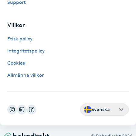
Support
M
Makeup
Villkor
Etisk policy
Manikyr & Pedikyr
Integritetspolicy
Massage
Cookies
Medial vägledning
Allmänna villkor
Medicinsk massage
Meditation
Svenska
Medium