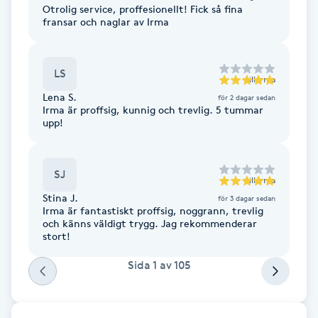
Hot Stone Massage
Otrolig service, proffesionellt! Fick så fina
fransar och naglar av Irma
Hot yoga
LS
till
Irma
Hudföryngring
Lena S.
för 2 dagar sedan
Irma är proffsig, kunnig och trevlig. 5 tummar
upp!
Huduppstramning
Hudvård
SJ
till
Irma
Stina J.
för 3 dagar sedan
Hyaluronsyra
Irma är fantastiskt proffsig, noggrann, trevlig
och känns väldigt trygg. Jag rekommenderar
stort!
Hyperhidros
Sida
1
av
105
Hypnos