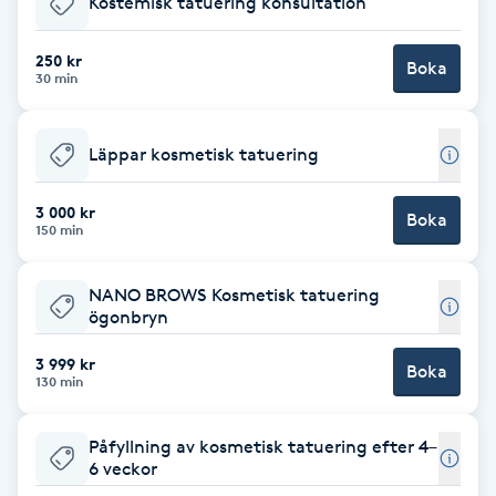
Kostemisk tatuering konsultation
Brynformning
250 kr
Boka
30 min
Brynfärgning
Läppar kosmetisk tatuering
Brynplockning
3 000 kr
Boka
Bröllopsuppsättning
150 min
C
NANO BROWS Kosmetisk tatuering
Celluliter
ögonbryn
3 999 kr
Boka
Coachning
130 min
Color correction
Påfyllning av kosmetisk tatuering efter 4–
6 veckor