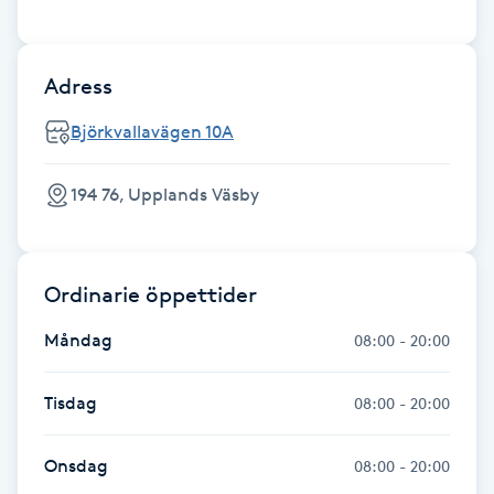
IPL hårborttagning
Adress
IR-massage
Björkvallavägen 10A
J
Japansk massage
194 76, Upplands Väsby
K
K18
Ordinarie öppettider
Katun fransar
Måndag
08:00 - 20:00
Kemisk peeling
Tisdag
08:00 - 20:00
Keratinbehandling
Onsdag
08:00 - 20:00