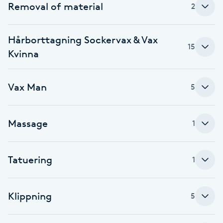
Removal of material
2
Fotsvamp
Fotvård
Hårborttagning Sockervax & Vax
15
Kvinna
Fransar
Vax Man
5
Fransborttagning
Fransfärgning
Massage
1
Fransförlängning
Tatuering
1
Fransförlängning Megavolym
Klippning
5
Fransförlängning Volym