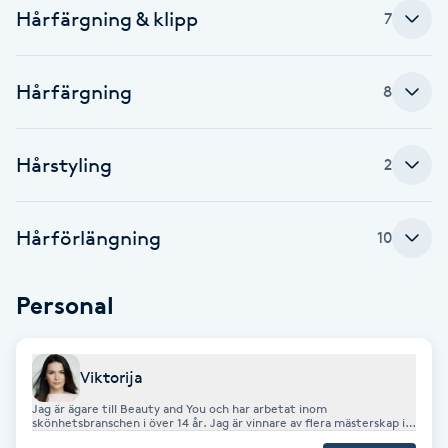
Hårfärgning & klipp
7
Fransk manikyr
Fransrengöring
Hårfärgning
8
Frekvensterapi
Hårstyling
2
Friskvård
Hårförlängning
10
Friskvårdsmassage
Frisör
Personal
Funktionsanalys
Viktorija
Jag är ägare till Beauty and You och har arbetat inom
Färgning
skönhetsbranschen i över 14 år. Jag är vinnare av flera mästerskap i
Sverige och Europa, vilket garanterar högsta kvalitet och