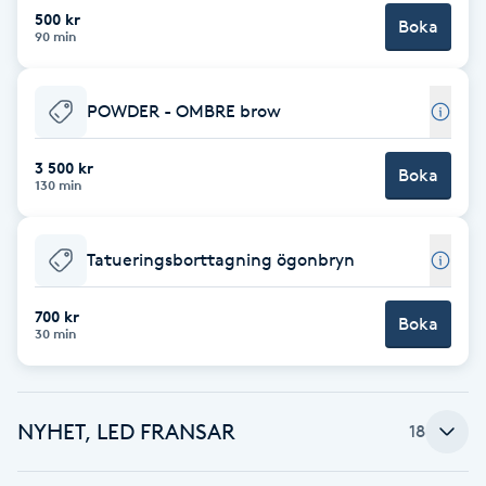
Cryoterapi
500 kr
Boka
90 min
D
Damklippning
POWDER - OMBRE brow
Dermapen
3 500 kr
Boka
130 min
Diamantslipning
E
Tatueringsborttagning ögonbryn
Enzympeeling
700 kr
Boka
30 min
Extensions
Extensions borttagning
NYHET, LED FRANSAR
18
Eyeliner-tatuering