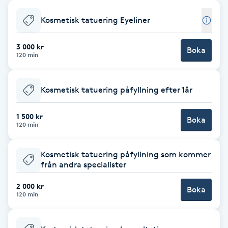
Babylights
Kosmetisk tatuering Eyeliner
Balayage
3 000 kr
Boka
120 min
Bambumassage
Kosmetisk tatuering påfyllning efter 1år
Barber
1 500 kr
Boka
120 min
Barnklippning
Kosmetisk tatuering påfyllning som kommer
BIAB
från andra specialister
2 000 kr
Blowout
Boka
120 min
Bottenfärg