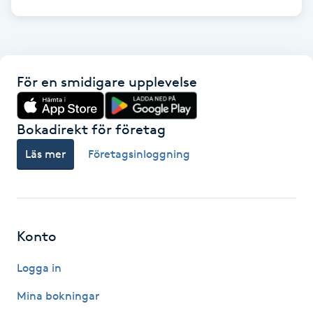
Kosmetisk tatuering
Kostrådgivning
För en smidigare upplevelse
Kroppsinpackning
Bokadirekt för företag
Kroppspeeling
Läs mer
Företagsinloggning
Käkledsbehandling
Kärlbehandling
Konto
L
Logga in
Laserbehandling
Mina bokningar
Lashlift Keratin