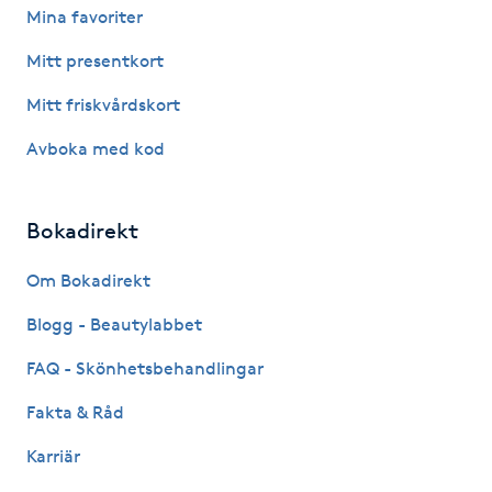
Mina favoriter
LED-ljusterapi
Mitt presentkort
Mitt friskvårdskort
Liktornar
Avboka med kod
LPG
Bokadirekt
LPG-behandling
Om Bokadirekt
LPG-massage
Blogg - Beautylabbet
Luggklippning
FAQ - Skönhetsbehandlingar
Fakta & Råd
Lymfmassage
Karriär
Läpptatuering