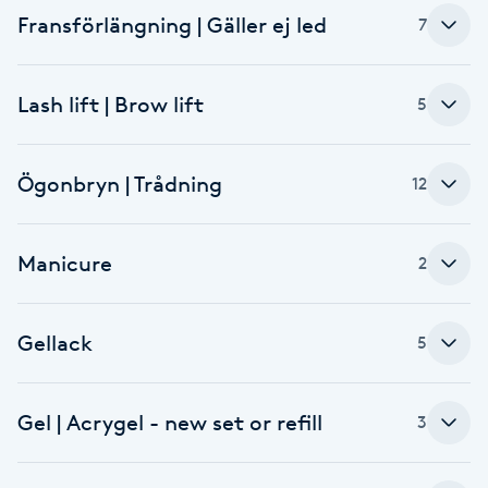
Fransförlängning | Gäller ej led
7
F
Face framing
Lash lift | Brow lift
5
Faceliftmassage
Ögonbryn | Trådning
12
Fet hårbotten
Manicure
2
Fettreducering
Fibromassage
Gellack
5
Fillers
Gel | Acrygel - new set or refill
3
Fotmassage