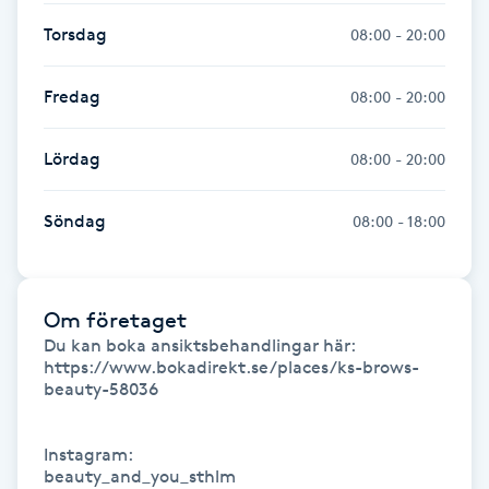
Kinesiologi
Torsdag
08:00 - 20:00
Kinesisk medicin
Fredag
08:00 - 20:00
Kiropraktik
Lördag
08:00 - 20:00
Klangmassage
Söndag
08:00 - 18:00
Klippning
Om företaget
Klippning & Slingor
Du kan boka ansiktsbehandlingar här: 
https://www.bokadirekt.se/places/ks-brows-
beauty-58036

Klippning ungdom
Instagram: 

Koppningsmassage
beauty_and_you_sthlm