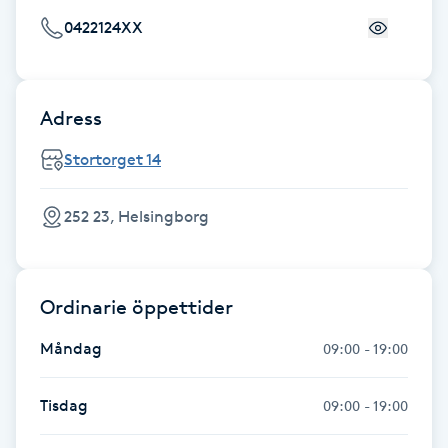
0422124XX
F
Face framing
Adress
Faceliftmassage
Stortorget 14
Fet hårbotten
252 23, Helsingborg
Fettreducering
Fibromassage
Ordinarie öppettider
Måndag
09:00 - 19:00
Fillers
Tisdag
09:00 - 19:00
Fotmassage