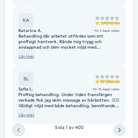
hela upplevelsen ännu bättre. Tack för den fina
servicen – jag kommer definitivt tillbaka och
Brynformning
kan varmt rekommendera er! 🌸✨Nadaa
KA
till
Monika
Brynfärgning
Katarina A.
för 2 dagar sedan
Behandling där arbetet utfördes som ett
proffsigt hantverk. Kände mig trygg och
Brynplockning
avslappnad och blev mycket nöjd med
resultatet.
Läs mer
Bröllopsuppsättning
C
SL
till
Viktoria
Celluliter
Sofia L.
för 10 dagar sedan
Proffsig behandling. Under tiden fransfärgen
verkade fick jag skön massage av hårbotten. 💆🏼‍♀️
Coachning
Väldigt nöjd med både behandling, bemötande
och det fina resultatet!
Läs mer
Color correction
Sida
1
av
400