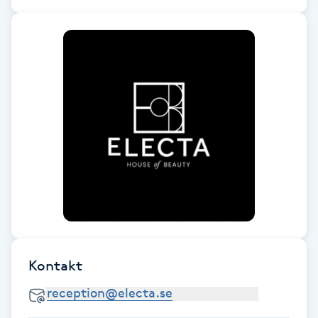
Cryoterapi
D
Damklippning
Dermapen
Diamantslipning
E
Enzympeeling
Extensions
Kontakt
Extensions borttagning
Eyeliner-tatuering