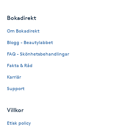
Gua Sha-massage
Bokadirekt
H
Om Bokadirekt
Hatha Yoga
Blogg - Beautylabbet
Headspa
FAQ - Skönhetsbehandlingar
Fakta & Råd
Healing
Karriär
Herrklippning
Support
HIFU
Villkor
Hollywood Peel
Etisk policy