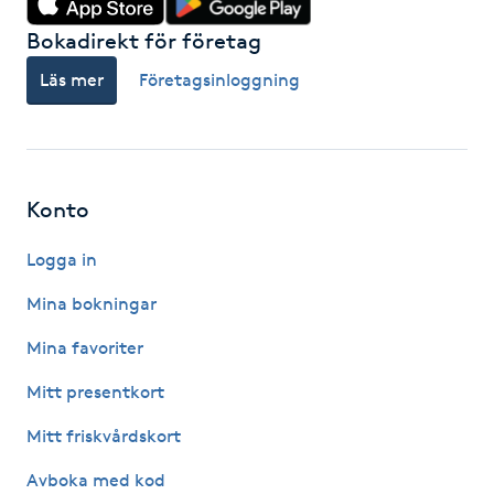
Föning
Bokadirekt för företag
G
Läs mer
Företagsinloggning
Gel naglar
Gelenaglar
Konto
Gellack
Logga in
Gellack med förstärkning
Mina bokningar
Mina favoriter
Gravidmassage
Mitt presentkort
Gravidyoga
Mitt friskvårdskort
Avboka med kod
Gruppträning