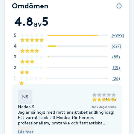
Omdömen
Babylights
4.8
5
av
Balayage
5
(
+999
)
Bambumassage
4
(
627
)
3
(
85
)
Barber
2
(
19
)
Barnklippning
1
(
26
)
BIAB
NS
till
Monika
Nadaa S.
för 2 dagar sedan
Blowout
Jag är så nöjd med mitt ansiktsbehandling idag!
Ett varmt tack till Monica för hennes
professionalism, omtanke och fantastiska
Bottenfärg
bemötande. Även tjejen i receptionen var
Läs mer
otroligt vänlig och välkomnande, vilket gjorde