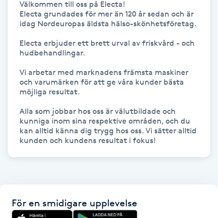
Välkommen till oss på Electa!

Fransk manikyr
Electa grundades för mer än 120 år sedan och är 
idag Nordeuropas äldsta hälso-skönhetsföretag. 

Fransrengöring
Electa erbjuder ett brett urval av friskvård - och 
hudbehandlingar.

Frekvensterapi
Vi arbetar med marknadens främsta maskiner 
och varumärken för att ge våra kunder bästa 
Friskvård
möjliga resultat.

Alla som jobbar hos oss är välutbildade och 
Friskvårdsmassage
kunniga inom sina respektive områden, och du 
kan alltid känna dig trygg hos oss. Vi sätter alltid 
kunden och kundens resultat i fokus! 
Frisör
Funktionsanalys
Färgning
För en smidigare upplevelse