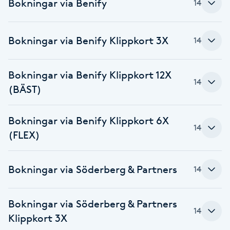
Bokningar via Benify
14
Föning
G
Bokningar via Benify Klippkort 3X
14
Gel naglar
Bokningar via Benify Klippkort 12X
Gelenaglar
14
(BÄST)
Gellack
Bokningar via Benify Klippkort 6X
14
(FLEX)
Gellack med förstärkning
Gravidmassage
Bokningar via Söderberg & Partners
14
Gravidyoga
Bokningar via Söderberg & Partners
14
Klippkort 3X
Gruppträning