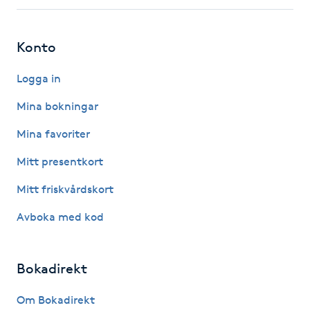
Picolaser
Konto
Piercing
Logga in
Pigmentbehandling
Mina bokningar
Mina favoriter
Pigmentfläckar
Mitt presentkort
Plastikkirurgi
Mitt friskvårdskort
Avboka med kod
Powder brows
Power Yoga
Bokadirekt
PRP (Platelet Rich Plasma)
Om Bokadirekt