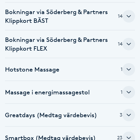
Bokningar via Söderberg & Partners
Gua Sha-massage
14
Klippkort BÄST
H
Hatha Yoga
Bokningar via Söderberg & Partners
14
Klippkort FLEX
Headspa
Hotstone Massage
1
Healing
Herrklippning
Massage i energimassagestol
1
HIFU
Greatdays (Medtag värdebevis)
3
Hollywood Peel
Smartbox (Medtag värdebevis)
23