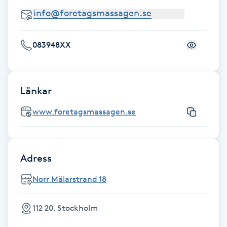
Megavolymfransar
Melasma
083948XX
Mesoterapi
Länkar
MicroPen
www.foretagsmassagen.se
Microshading
Mixfransar
Adress
N
Norr Mälarstrand 18
Nagelförlängning
112 20, Stockholm
Nagelförlängning akryl