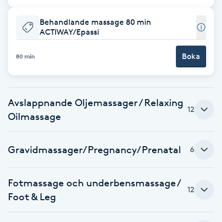
Fotsvamp
Behandlande massage 80 min
ACTIWAY/Epassi
Fotvård
Boka
80 min
Fransar
Fransborttagning
Avslappnande Oljemassager / Relaxing
12
Oilmassage
Fransfärgning
Gravidmassager/Pregnancy/Prenatal
Fransförlängning
6
Fransförlängning Megavolym
Fotmassage och underbensmassage /
12
Foot & Leg
Fransförlängning Volym