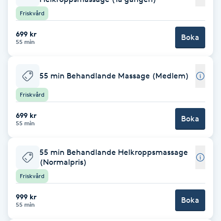
Cryoterapi
Friskvård
D
699 kr
Boka
Damklippning
55 min
Dermapen
55 min Behandlande Massage (Medlem)
Friskvård
Diamantslipning
E
699 kr
Boka
55 min
Enzympeeling
55 min Behandlande Helkroppsmassage
(Normalpris)
Extensions
Friskvård
Extensions borttagning
999 kr
Boka
55 min
Eyeliner-tatuering