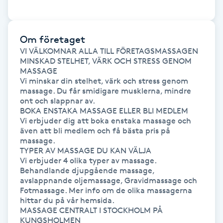
Naglar borttagning
Om företaget
Naglar reparation
VI VÄLKOMNAR ALLA TILL FÖRETAGSMASSAGEN

MINSKAD STELHET, VÄRK OCH STRESS GENOM 
MASSAGE

Naprapati
Vi minskar din stelhet, värk och stress genom 
massage. Du får smidigare musklerna, mindre 
ont och slappnar av.

Navelpiercing
BOKA ENSTAKA MASSAGE ELLER BLI MEDLEM

Vi erbjuder dig att boka enstaka massage och 
även att bli medlem och få bästa pris på 
NBE-massage
massage. 

TYPER AV MASSAGE DU KAN VÄLJA

Vi erbjuder 4 olika typer av massage. 
Ny frisyr
Behandlande djupgående massage, 
O
avslappnande oljemassage, Gravidmassage och 
Fotmassage. Mer info om de olika massagerna 
hittar du på vår hemsida.

Olaplex
MASSAGE CENTRALT I STOCKHOLM PÅ 
KUNGSHOLMEN
