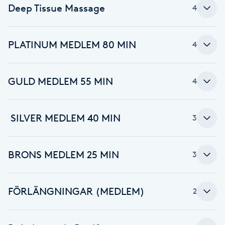
Deep Tissue Massage
4
Fransk manikyr
Fransrengöring
PLATINUM MEDLEM 80 MIN
4
Frekvensterapi
GULD MEDLEM 55 MIN
4
Friskvård
️ SILVER MEDLEM 40 MIN
3
Friskvårdsmassage
Frisör
BRONS MEDLEM 25 MIN
3
Funktionsanalys
FÖRLÄNGNINGAR (MEDLEM)
2
Färgning