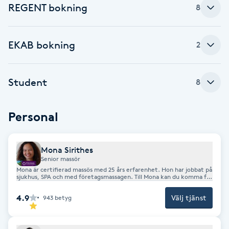
Hårborttagning
REGENT bokning
8
Hårbottenbehandling
EKAB bokning
2
Hårförlängning
Student
8
Hårvård
Personal
Hälsa
Hälsprickor
Mona Sirithes
Senior massör
I
Mona är certifierad massös med 25 års erfarenhet. Hon har jobbat på
sjukhus, SPA och med företagsmassagen. Till Mona kan du komma för
behandlande djupgående massage, avslappnande oljemassage, fot
Idrottsmassage
och benmassage, gravidmassage, hotstone samt medicinsk laser.
4.9
Välj tjänst
943
betyg
IPL