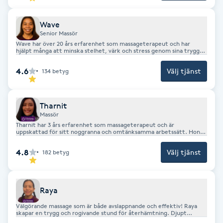
sig svenska. Hon är känd för sitt varma bemötande och sin
noggrannhet i varje behandling.
Kinesiologi
Wave
Senior Massör
Kinesisk medicin
Wave har över 20 års erfarenhet som massageterapeut och har
hjälpt många att minska stelhet, värk och stress genom sina trygga
och effektiva behandlingar. Hon erbjuder behandlande massage,
avslappnande oljemassage, fot- och benmassage, gravidmassage
Kiropraktik
4.6
Välj tjänst
134
betyg
samt hot stone-massage alltid med fokus på kundens välmående och
behov. Wave talar svenska, engelska och thailändska, och är
uppskattad för din djupgående massage.
Klangmassage
Tharnit
Massör
Klippning
Tharnit har 3 års erfarenhet som massageterapeut och är
uppskattad för sitt noggranna och omtänksamma arbetssätt. Hon
erbjuder behandlande massage, avslappnande oljemassage samt fot-
och benmassage, och anpassar alltid behandlingen efter varje kunds
4.8
Välj tjänst
182
betyg
Klippning & Slingor
behov. Tharnit talar engelska och thailändska, samt lite svenska, och
skapar en varm och välkomnande atmosfär där du kan koppla av och
må bra.
Klippning ungdom
Raya
Välgörande massage som är både avslappnande och effektiv! Raya
Koppningsmassage
skapar en trygg och rogivande stund för återhämtning. Djupt
avslappnade massage är Rayas specialitet.