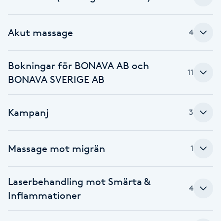
Hot Stone Massage
Akut massage
4
Hot yoga
Hudföryngring
Bokningar för BONAVA AB och
11
BONAVA SVERIGE AB
Huduppstramning
Kampanj
3
Hudvård
Hyaluronsyra
Massage mot migrän
1
Hyperhidros
Laserbehandling mot Smärta &
4
Inflammationer
Hypnos