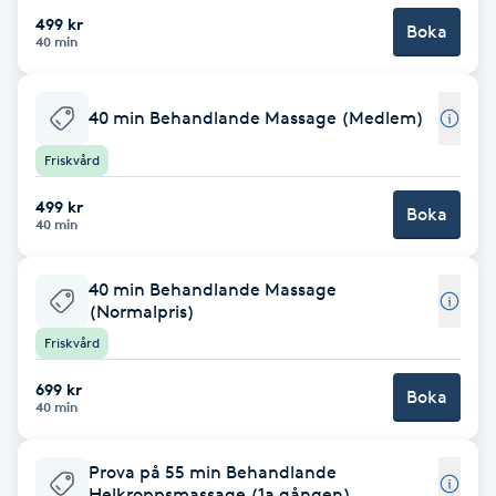
499 kr
Boka
Brynformning
40 min
Brynfärgning
40 min Behandlande Massage (Medlem)
Friskvård
Brynplockning
499 kr
Boka
Bröllopsuppsättning
40 min
C
40 min Behandlande Massage
(Normalpris)
Celluliter
Friskvård
Coachning
699 kr
Boka
40 min
Color correction
Prova på 55 min Behandlande
Helkroppsmassage (1a gången)