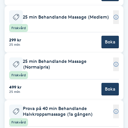
Babylights
25 min Behandlande Massage (Medlem)
Balayage
Friskvård
299 kr
Boka
Bambumassage
25 min
Barber
25 min Behandlande Massage
(Normalpris)
Barnklippning
Friskvård
499 kr
Boka
BIAB
25 min
Blowout
Prova på 40 min Behandlande
Halvkroppsmassage (1a gången)
Bottenfärg
Friskvård