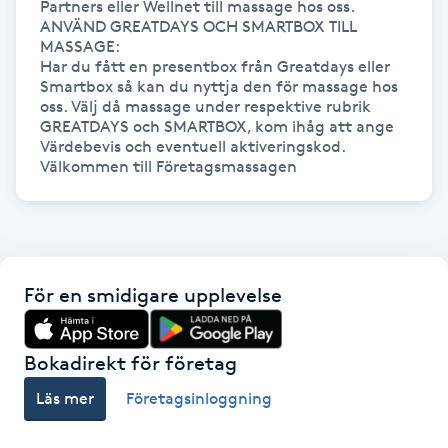
Partners eller Wellnet till massage hos oss.

ANVÄND GREATDAYS OCH SMARTBOX TILL 
Paraffinbehandling
MASSAGE:

Har du fått en presentbox från Greatdays eller 
Smartbox så kan du nyttja den för massage hos 
Pedikyr
oss. Välj då massage under respektive rubrik 
GREATDAYS och SMARTBOX, kom ihåg att ange 
Värdebevis och eventuell aktiveringskod. 

Pensionärklippning
Permanent
Permanent hårborttagning
För en smidigare upplevelse
Permanent ögonbrynsmakeup
Bokadirekt för företag
Personal shopper
Läs mer
Företagsinloggning
Personlig tränare