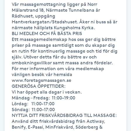
Olaplexbehandling
Vår massagemottagning ligger på Norr 
Mälarstrand 18, Närmaste Tunnelbana är 
Rådhuset, uppgång 
Ombre
Hantverkargatan/Stadshuset. Åker ni buss så är 
närmaste hållplats Kungsholms Kyrka.

BLI MEDLEM OCH FÅ BÄSTA PRIS

Ombre brows
Ett massagemedlemskap hos oss ger dig bättre 
priser på massage samtidigt som du skapar dig 
en rutin för kontinuerlig massage och tid för dig 
Ombre naglar
själv. Utöver detta får du bättre av och 
ombokningsvillkor samt massa andra fördelar. 
För mer information om våra medlemskap 
Optiker
vänligen besök vår hemsida 
www.foretagsmassagen.se

Ortobionomi
GENERÖSA ÖPPETTIDER:

Vi har öppet alla dagar i veckan.

Måndag – Fredag:  11:00-19:00

Ortopedi
Lördag:   11:00-17:00

Söndag:  11:00-17:00

NYTTJA DITT FRISKVÅRDSBIDRAG TILL MASSAGE:

Osteopati
Använd ditt friskvårdsbidrag från Actiway, 
Benify, E-Passi, MinFriskvård, Söderberg & 
P