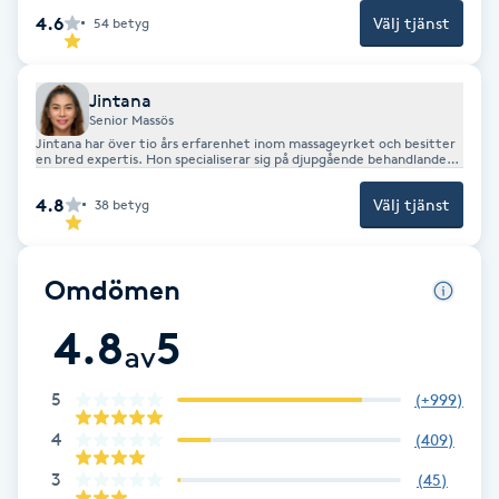
4.6
Välj tjänst
54
betyg
Kosmetisk tatuering
Kostrådgivning
Jintana
Senior Massös
Jintana har över tio års erfarenhet inom massageyrket och besitter
Kroppsinpackning
en bred expertis. Hon specialiserar sig på djupgående behandlande
massage, men erbjuder även avslappnande oljemassage, fot- och
benmassage samt anpassad gravidmassage. Med sin långa erfarenhet
4.8
Välj tjänst
38
betyg
ser hon till att varje behandling utgår från dina specifika behov.
Kroppspeeling
Käkledsbehandling
Omdömen
4.8
5
Kärlbehandling
av
L
5
(
+999
)
Laserbehandling
4
(
409
)
3
(
45
)
Lashlift Keratin