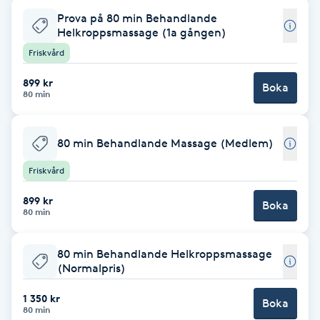
Prova på 80 min Behandlande
F
Helkroppsmassage (1a gången)
Friskvård
Face framing
899 kr
Boka
Faceliftmassage
80 min
Fet hårbotten
80 min Behandlande Massage (Medlem)
Friskvård
Fettreducering
899 kr
Boka
80 min
Fibromassage
80 min Behandlande Helkroppsmassage
Fillers
(Normalpris)
Fotmassage
1 350 kr
Boka
80 min