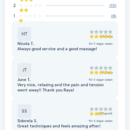
2
(
15
)
LED-ljusterapi
1
(
8
)
Liktornar
NT
till
Raya
Nicola T.
för 5 dagar sedan
LPG
Always good service and a good massage!
LPG-behandling
JT
till
Raya
June T.
LPG-massage
för 5 dagar sedan
Very nice, relaxing and the pain and tension
went away!! Thank you Raya!
Luggklippning
SS
Lymfmassage
till
Tharnit
Sidorela S.
för 6 dagar sedan
Great techniques and feels amazing after!
Läpptatuering