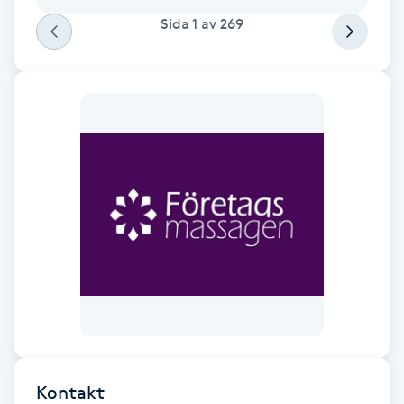
Sida
1
av
269
M
Makeup
Manikyr & Pedikyr
Massage
Medial vägledning
Medicinsk massage
Meditation
Medium
Kontakt