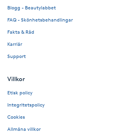
Blogg - Beautylabbet
PRX-T33
FAQ - Skönhetsbehandlingar
Psoriasis
Fakta & Råd
Karriär
PT
R
Support
Radiofrekvens
Villkor
Rakning
Etisk policy
Reflexologi
Integritetspolicy
Cookies
Regndroppsmassage
Allmäna villkor