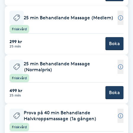
Babylights
25 min Behandlande Massage (Medlem)
Balayage
Friskvård
299 kr
Boka
Bambumassage
25 min
Barber
25 min Behandlande Massage
(Normalpris)
Barnklippning
Friskvård
499 kr
Boka
BIAB
25 min
Blowout
Prova på 40 min Behandlande
Halvkroppsmassage (1a gången)
Bottenfärg
Friskvård