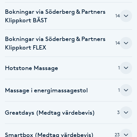
Bokningar via Söderberg & Partners
Gua Sha-massage
14
Klippkort BÄST
H
Hatha Yoga
Bokningar via Söderberg & Partners
14
Klippkort FLEX
Headspa
Hotstone Massage
1
Healing
Herrklippning
Massage i energimassagestol
1
HIFU
Greatdays (Medtag värdebevis)
3
Hollywood Peel
Smartbox (Medtag värdebevis)
23