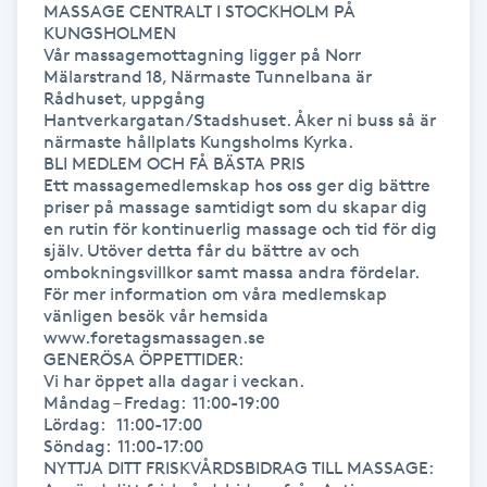
MASSAGE CENTRALT I STOCKHOLM PÅ 
Olaplexbehandling
KUNGSHOLMEN

Vår massagemottagning ligger på Norr 
Ombre
Mälarstrand 18, Närmaste Tunnelbana är 
Rådhuset, uppgång 
Hantverkargatan/Stadshuset. Åker ni buss så är 
Ombre brows
närmaste hållplats Kungsholms Kyrka.

BLI MEDLEM OCH FÅ BÄSTA PRIS

Ett massagemedlemskap hos oss ger dig bättre 
Ombre naglar
priser på massage samtidigt som du skapar dig 
en rutin för kontinuerlig massage och tid för dig 
själv. Utöver detta får du bättre av och 
Optiker
ombokningsvillkor samt massa andra fördelar. 
För mer information om våra medlemskap 
vänligen besök vår hemsida 
Ortobionomi
www.foretagsmassagen.se

GENERÖSA ÖPPETTIDER:

Ortopedi
Vi har öppet alla dagar i veckan.

Måndag – Fredag:  11:00-19:00

Lördag:   11:00-17:00

Osteopati
Söndag:  11:00-17:00

NYTTJA DITT FRISKVÅRDSBIDRAG TILL MASSAGE:

P