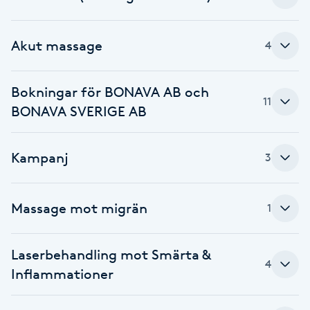
Hot Stone Massage
Akut massage
4
Hot yoga
Hudföryngring
Bokningar för BONAVA AB och
11
BONAVA SVERIGE AB
Huduppstramning
Kampanj
3
Hudvård
Hyaluronsyra
Massage mot migrän
1
Hyperhidros
Laserbehandling mot Smärta &
4
Inflammationer
Hypnos