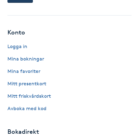
Picolaser
Piercing
Konto
Pigmentbehandling
Logga in
Mina bokningar
Pigmentfläckar
Mina favoriter
Plastikkirurgi
Mitt presentkort
Mitt friskvårdskort
Powder brows
Avboka med kod
Power Yoga
Bokadirekt
PRP (Platelet Rich Plasma)