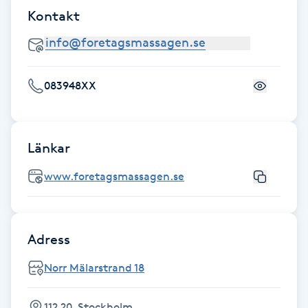
Megavolymfransar
Kontakt
Melasma
083948XX
Mesoterapi
MicroPen
Länkar
Microshading
www.foretagsmassagen.se
Mixfransar
N
Adress
Nagelförlängning
Norr Mälarstrand 18
Nagelförlängning akryl
112 20, Stockholm