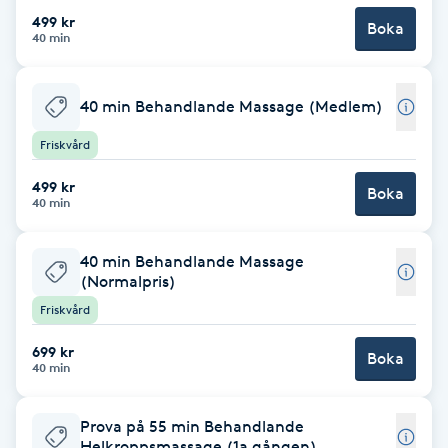
499 kr
Boka
Brynformning
40 min
Brynfärgning
40 min Behandlande Massage (Medlem)
Friskvård
Brynplockning
499 kr
Boka
Bröllopsuppsättning
40 min
C
40 min Behandlande Massage
(Normalpris)
Celluliter
Friskvård
Coachning
699 kr
Boka
40 min
Color correction
Prova på 55 min Behandlande
Helkroppsmassage (1a gången)