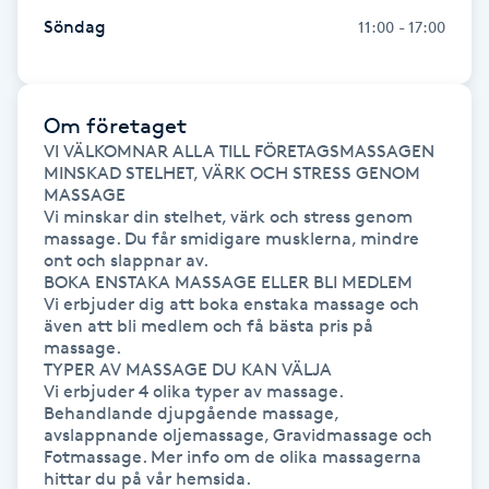
Söndag
11:00 - 17:00
Naglar borttagning
Naglar reparation
Om företaget
VI VÄLKOMNAR ALLA TILL FÖRETAGSMASSAGEN

Naprapati
MINSKAD STELHET, VÄRK OCH STRESS GENOM 
MASSAGE

Vi minskar din stelhet, värk och stress genom 
Navelpiercing
massage. Du får smidigare musklerna, mindre 
ont och slappnar av.

BOKA ENSTAKA MASSAGE ELLER BLI MEDLEM

NBE-massage
Vi erbjuder dig att boka enstaka massage och 
även att bli medlem och få bästa pris på 
massage. 

Ny frisyr
TYPER AV MASSAGE DU KAN VÄLJA

O
Vi erbjuder 4 olika typer av massage. 
Behandlande djupgående massage, 
avslappnande oljemassage, Gravidmassage och 
Olaplex
Fotmassage. Mer info om de olika massagerna 
hittar du på vår hemsida.
