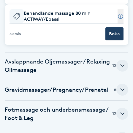
Fotsvamp
Behandlande massage 80 min
ACTIWAY/Epassi
Fotvård
Boka
80 min
Fransar
Fransborttagning
Avslappnande Oljemassager / Relaxing
12
Oilmassage
Fransfärgning
Gravidmassager/Pregnancy/Prenatal
Fransförlängning
6
Fransförlängning Megavolym
Fotmassage och underbensmassage /
12
Foot & Leg
Fransförlängning Volym