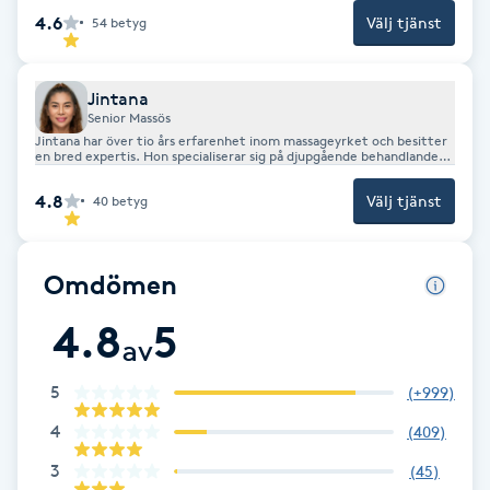
4.6
Välj tjänst
54
betyg
Kosmetisk tatuering
Kostrådgivning
Jintana
Senior Massös
Jintana har över tio års erfarenhet inom massageyrket och besitter
Kroppsinpackning
en bred expertis. Hon specialiserar sig på djupgående behandlande
massage, men erbjuder även avslappnande oljemassage, fot- och
benmassage samt anpassad gravidmassage. Med sin långa erfarenhet
4.8
Välj tjänst
40
betyg
ser hon till att varje behandling utgår från dina specifika behov.
Kroppspeeling
Käkledsbehandling
Omdömen
4.8
5
Kärlbehandling
av
L
5
(
+999
)
Laserbehandling
4
(
409
)
3
(
45
)
Lashlift Keratin