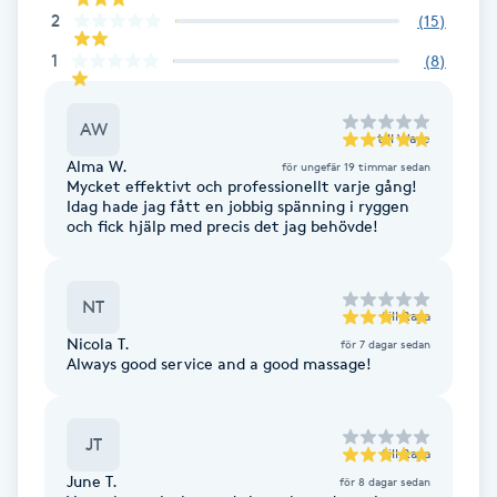
2
(
15
)
LED-ljusterapi
1
(
8
)
Liktornar
AW
till
Wave
Alma W.
för ungefär 19 timmar sedan
LPG
Mycket effektivt och professionellt varje gång!
Idag hade jag fått en jobbig spänning i ryggen
och fick hjälp med precis det jag behövde!
LPG-behandling
LPG-massage
NT
till
Raya
Nicola T.
för 7 dagar sedan
Always good service and a good massage!
Luggklippning
Lymfmassage
JT
till
Raya
June T.
för 8 dagar sedan
Läpptatuering