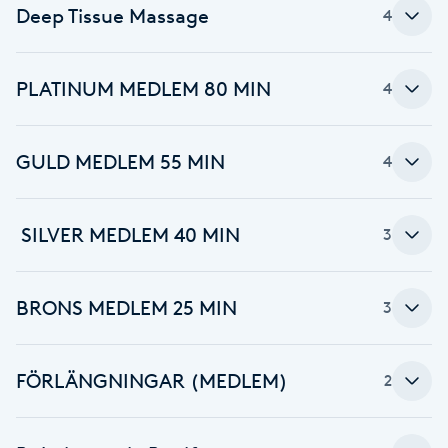
Deep Tissue Massage
4
Fransk manikyr
Fransrengöring
PLATINUM MEDLEM 80 MIN
4
Frekvensterapi
GULD MEDLEM 55 MIN
4
Friskvård
️ SILVER MEDLEM 40 MIN
3
Friskvårdsmassage
Frisör
BRONS MEDLEM 25 MIN
3
Funktionsanalys
FÖRLÄNGNINGAR (MEDLEM)
2
Färgning