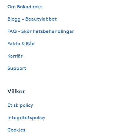
Om Bokadirekt
PRX-T33
Blogg - Beautylabbet
Psoriasis
FAQ - Skönhetsbehandlingar
Fakta & Råd
PT
R
Karriär
Support
Radiofrekvens
Rakning
Villkor
Reflexologi
Etisk policy
Integritetspolicy
Regndroppsmassage
Cookies