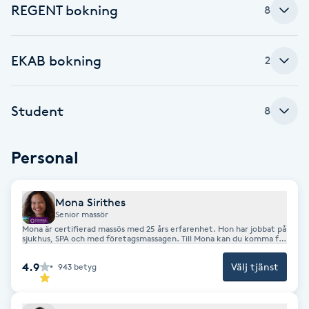
Hårborttagning
REGENT bokning
8
Hårbottenbehandling
EKAB bokning
2
Hårförlängning
Student
8
Hårvård
Personal
Hälsa
Hälsprickor
Mona Sirithes
Senior massör
I
Mona är certifierad massös med 25 års erfarenhet. Hon har jobbat på
sjukhus, SPA och med företagsmassagen. Till Mona kan du komma för
behandlande djupgående massage, avslappnande oljemassage, fot
Idrottsmassage
och benmassage, gravidmassage, hotstone samt medicinsk laser.
4.9
Välj tjänst
943
betyg
IPL