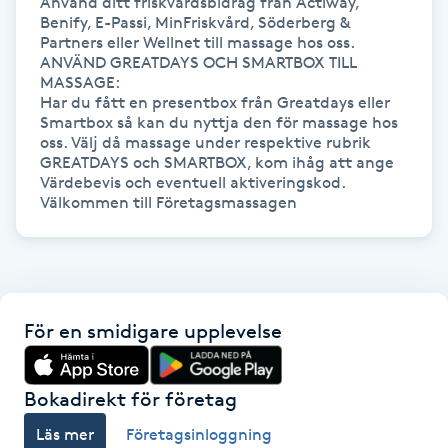
Använd ditt friskvårdsbidrag från Actiway, 
Benify, E-Passi, MinFriskvård, Söderberg & 
Paraffinbehandling
Partners eller Wellnet till massage hos oss.

ANVÄND GREATDAYS OCH SMARTBOX TILL 
MASSAGE:

Pedikyr
Har du fått en presentbox från Greatdays eller 
Smartbox så kan du nyttja den för massage hos 
oss. Välj då massage under respektive rubrik 
Pensionärklippning
GREATDAYS och SMARTBOX, kom ihåg att ange 
Värdebevis och eventuell aktiveringskod. 

Permanent
Permanent hårborttagning
Permanent ögonbrynsmakeup
För en smidigare upplevelse
Personal shopper
Bokadirekt för företag
Personlig tränare
Läs mer
Företagsinloggning