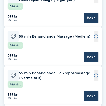
Cryoterapi
Friskvård
D
699 kr
Boka
Damklippning
55 min
Dermapen
55 min Behandlande Massage (Medlem)
Friskvård
Diamantslipning
E
699 kr
Boka
55 min
Enzympeeling
55 min Behandlande Helkroppsmassage
(Normalpris)
Extensions
Friskvård
Extensions borttagning
999 kr
Boka
55 min
Eyeliner-tatuering