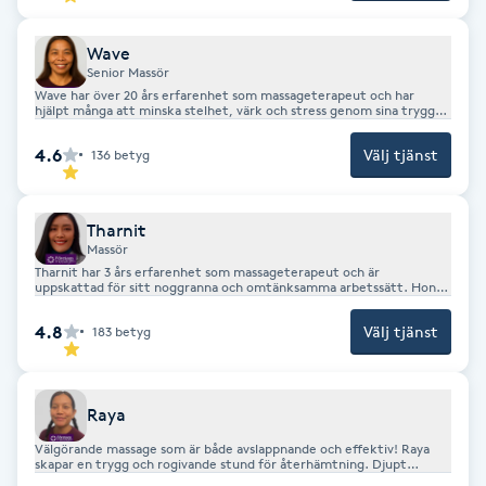
sig svenska. Hon är känd för sitt varma bemötande och sin
noggrannhet i varje behandling.
Kinesiologi
Wave
Senior Massör
Kinesisk medicin
Wave har över 20 års erfarenhet som massageterapeut och har
hjälpt många att minska stelhet, värk och stress genom sina trygga
och effektiva behandlingar. Hon erbjuder behandlande massage,
avslappnande oljemassage, fot- och benmassage, gravidmassage
Kiropraktik
4.6
Välj tjänst
136
betyg
samt hot stone-massage alltid med fokus på kundens välmående och
behov. Wave talar svenska, engelska och thailändska, och är
uppskattad för din djupgående massage.
Klangmassage
Tharnit
Massör
Klippning
Tharnit har 3 års erfarenhet som massageterapeut och är
uppskattad för sitt noggranna och omtänksamma arbetssätt. Hon
erbjuder behandlande massage, avslappnande oljemassage samt fot-
och benmassage, och anpassar alltid behandlingen efter varje kunds
4.8
Välj tjänst
183
betyg
Klippning & Slingor
behov. Tharnit talar engelska och thailändska, samt lite svenska, och
skapar en varm och välkomnande atmosfär där du kan koppla av och
må bra.
Klippning ungdom
Raya
Välgörande massage som är både avslappnande och effektiv! Raya
Koppningsmassage
skapar en trygg och rogivande stund för återhämtning. Djupt
avslappnade massage är Rayas specialitet.