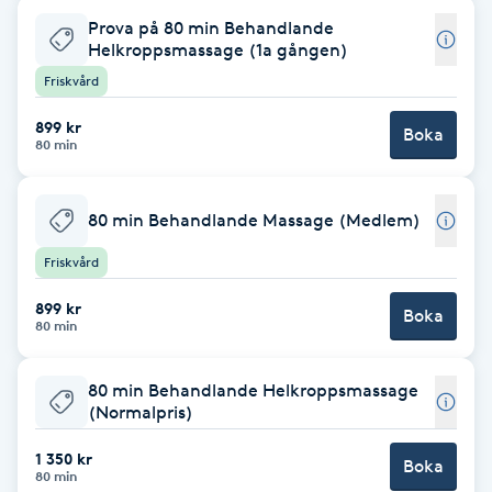
Prova på 80 min Behandlande
F
Helkroppsmassage (1a gången)
Friskvård
Face framing
899 kr
Boka
Faceliftmassage
80 min
Fet hårbotten
80 min Behandlande Massage (Medlem)
Friskvård
Fettreducering
899 kr
Boka
80 min
Fibromassage
80 min Behandlande Helkroppsmassage
Fillers
(Normalpris)
Fotmassage
1 350 kr
Boka
80 min