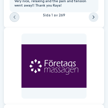
Very nice, relaxing and the pain and tension
went away!! Thank you Raya!
M
Sida
1
av
269
Makeup
Manikyr & Pedikyr
Massage
Medial vägledning
Medicinsk massage
Meditation
Medium