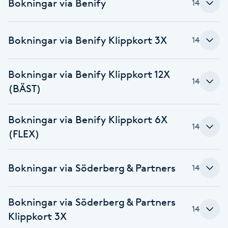
Bokningar via Benify
14
Föning
G
Bokningar via Benify Klippkort 3X
14
Gel naglar
Bokningar via Benify Klippkort 12X
Gelenaglar
14
(BÄST)
Gellack
Bokningar via Benify Klippkort 6X
14
(FLEX)
Gellack med förstärkning
Gravidmassage
Bokningar via Söderberg & Partners
14
Gravidyoga
Bokningar via Söderberg & Partners
14
Klippkort 3X
Gruppträning