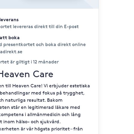
leverans
rtet levereras direkt till din E-post
 att boka
 presentkortet och boka direkt online
adirekt.se
tet är giltigt i 12 månader
eaven Care
 till Heaven Care! Vi erbjuder estetiska
sbehandlingar med fokus på trygghet,
ch naturliga resultat. Bakom
ten står en legitimerad läkare med
tkompetens i allmänmedicin och lång
t inom hälso- och sjukvård.
erheten är vår högsta prioritet – från