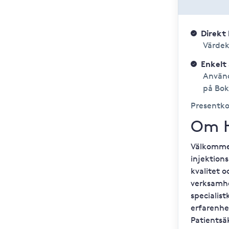
Direkt 
Värdeko
Enkelt
Använd
på Bok
Presentkor
Om H
Välkommen
injektion
kvalitet o
verksamhe
specialis
erfarenhe
Patientsäk