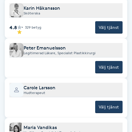
Föning
Karin Håkansson
Sköterska
G
4.8
Välj tjänst
329
betyg
Gel naglar
Gelenaglar
Peter Emanuelsson
Legitimerad Läkare, Specialist Plastikkirurgi
Gellack
Välj tjänst
Gellack med förstärkning
Carole Larsson
Hudterapeut
Gravidmassage
Välj tjänst
Gravidyoga
Maria Vandikas
Gruppträning