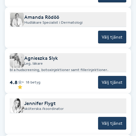
Fransk manikyr
Amanda Rödöö
Hudläkare Specialist i Dermatologi
Fransrengöring
Välj tjänst
Frekvensterapi
Friskvård
Agnieszka Slyk
Leg. läkare
bl a hudscreening, botoxinjektioner samt fillerinjektioner.
Friskvårdsmassage
4.8
Välj tjänst
18
betyg
Frisör
Jennifer Flygt
Funktionsanalys
sköterska /koordinator
Välj tjänst
Färgning