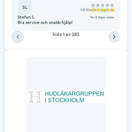
SL
till
Giselle Vergamini
IPL hårborttagning
Stefan L.
för 2 dagar sedan
Bra service och snabb hjälp!
IR-massage
Sida
1
av
283
J
Japansk massage
K
K18
Katun fransar
Kemisk peeling
Keratinbehandling