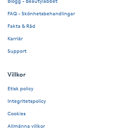
Blogg - Beautylabbet
FAQ - Skönhetsbehandlingar
Nagelförlängning gelé
Fakta & Råd
Nagelförlängning glasfiber
Karriär
Nagelförlängning silke
Support
Nagelförstärkning
Villkor
Nagelklippning
Etisk policy
Integritetspolicy
Nagelsvamp
Cookies
Nageltrång
Allmänna villkor
Nagelvård