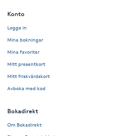
Megavolymfransar
Konto
Melasma
Logga in
Mina bokningar
Mesoterapi
Mina favoriter
MicroPen
Mitt presentkort
Microshading
Mitt friskvårdskort
Avboka med kod
Mixfransar
N
Bokadirekt
Nagelförlängning
Om Bokadirekt
Nagelförlängning akryl