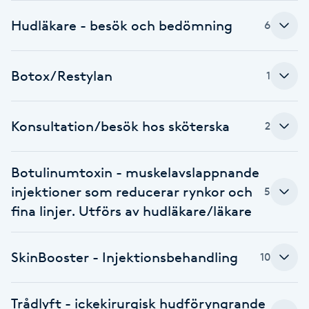
Hudläkare - besök och bedömning
Babylights
6
Balayage
Botox/Restylan
1
Bambumassage
Konsultation/besök hos sköterska
2
Barber
Botulinumtoxin - muskelavslappnande
Barnklippning
injektioner som reducerar rynkor och
5
fina linjer. Utförs av hudläkare/läkare
BIAB
SkinBooster - Injektionsbehandling
Blowout
10
Bottenfärg
Trådlyft - ickekirurgisk hudföryngrande