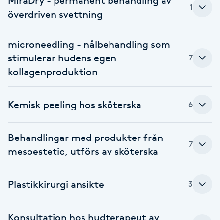
MiraDry - permanent behandling av
Cryoterapi
1
överdriven svettning
D
Damklippning
microneedling - nålbehandling som
stimulerar hudens egen
7
Dermapen
kollagenproduktion
Diamantslipning
Kemisk peeling hos sköterska
6
E
Enzympeeling
Behandlingar med produkter från
7
mesoestetic, utförs av sköterska
Extensions
Plastikkirurgi ansikte
3
Extensions borttagning
Konsultation hos hudterapeut av
Eyeliner-tatuering