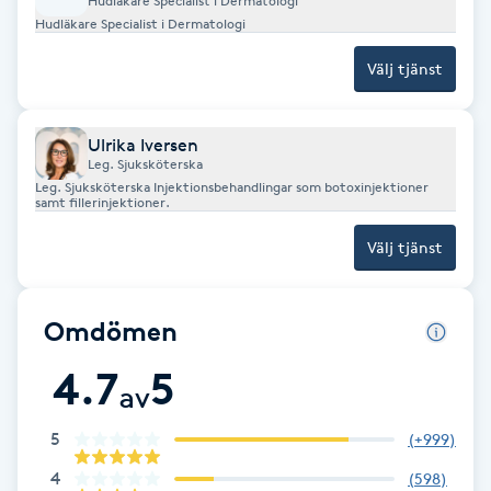
Hudläkare Specialist i Dermatologi
Hot Stone Massage
Hudläkare Specialist i Dermatologi
Välj tjänst
Hot yoga
Hudföryngring
Ulrika Iversen
Leg. Sjuksköterska
Leg. Sjuksköterska Injektionsbehandlingar som botoxinjektioner
Huduppstramning
samt fillerinjektioner.
Välj tjänst
Hudvård
Hyaluronsyra
Omdömen
4.7
5
Hyperhidros
av
5
(
+999
)
Hypnos
4
(
598
)