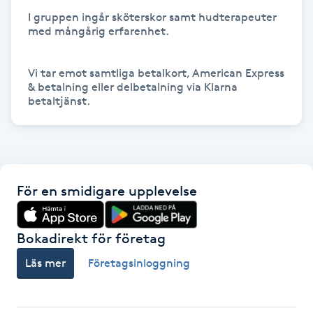
I gruppen ingår sköterskor samt hudterapeuter 
M
med mångårig erfarenhet.

Makeup
Vi tar emot samtliga betalkort, American Express 
& betalning eller delbetalning via Klarna 
Manikyr & Pedikyr
Massage
Medial vägledning
För en smidigare upplevelse
Medicinsk massage
Bokadirekt för företag
Meditation
Läs mer
Företagsinloggning
Medium