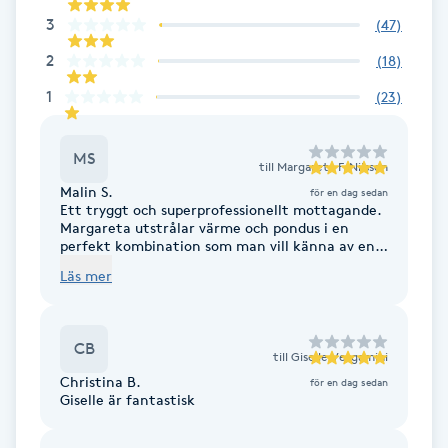
Hårborttagning
3
(
47
)
2
(
18
)
Hårbottenbehandling
1
(
23
)
Hårförlängning
MS
till
Margareta F. Nilsson
Hårvård
Malin S.
för en dag sedan
Ett tryggt och superprofessionellt mottagande.
Margareta utstrålar värme och pondus i en
Hälsa
perfekt kombination som man vill känna av en
läkare.
Läs mer
Hälsprickor
I
CB
till
Giselle Vergamini
Idrottsmassage
Christina B.
för en dag sedan
Giselle är fantastisk
IPL