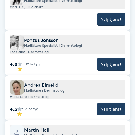
Hudläkare Specialist i Dermatologi
Med. Dr., Hudläkare
Gua Sha-massage
Välj tjänst
H
Hatha Yoga
Pontus Jonsson
Hudläkare Specialist i Dermatologi
Specialist i Dermatologi
Headspa
4.8
Välj tjänst
12
betyg
Healing
Andrea Elmelid
Herrklippning
Hudläkare i Dermatologi
Hudläkare i dermatologi
HIFU
4.3
Välj tjänst
6
betyg
Hollywood Peel
Martin Hall