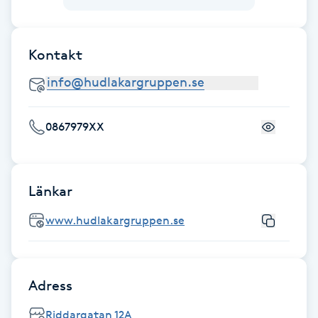
Kinesiologi
Kontakt
Kinesisk medicin
Kiropraktik
0867979XX
Klangmassage
Klippning
Länkar
Klippning & Slingor
www.hudlakargruppen.se
Klippning ungdom
Adress
Koppningsmassage
Riddargatan 12A