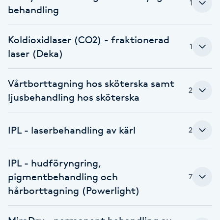
1
behandling
Brynformning
Koldioxidlaser (CO2) - fraktionerad
Brynfärgning
1
laser (Deka)
Brynplockning
Vårtborttagning hos sköterska samt
2
ljusbehandling hos sköterska
Bröllopsuppsättning
C
IPL - laserbehandling av kärl
2
Celluliter
IPL - hudföryngring,
Coachning
pigmentbehandling och
7
hårborttagning (Powerlight)
Color correction