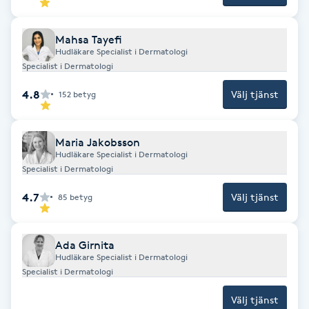
Fotsvamp
Mahsa Tayefi
Fotvård
Hudläkare Specialist i Dermatologi
Specialist i Dermatologi
Fransar
4.8
Välj tjänst
152
betyg
Fransborttagning
Maria Jakobsson
Hudläkare Specialist i Dermatologi
Fransfärgning
Specialist i Dermatologi
4.7
Välj tjänst
85
betyg
Fransförlängning
Ada Girnita
Fransförlängning Megavolym
Hudläkare Specialist i Dermatologi
Specialist i Dermatologi
Fransförlängning Volym
Välj tjänst