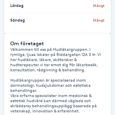
Lördag
Stängt
LED-ljusterapi
Söndag
Stängt
Liktornar
LPG
Om företaget
Välkommen till oss på Hudläkargruppen. I 
rymliga, ljusa lokaler på Riddargatan 12A 3 tr. Vi 
LPG-behandling
har hudläkare, läkare, sköterskor & 
hudterapeuter vi tar emot dig för läkarbesök, 
konsultation, rådgivning & behandling.

LPG-massage
Hudläkargruppen är specialiserad inom 
Luggklippning
dermatologi, hudsjukdomar och estetiska 
behandlingar. 

Våra erfarna specialister inom medicinsk & 
Lymfmassage
estetisk hudvård kan därmed vägleda och 
skräddarsy behandlingsupplägg baserade på 
vetenskap, innovation & erfarenhet.

Läpptatuering