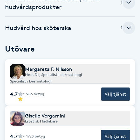
1
hudvårdsprodukter
F
Face framing
Hudvård hos sköterska
1
Faceliftmassage
Utövare
Fet hårbotten
Margareta F. Nilsson
Med. Dr, Specialist i dermatologi
Fettreducering
Specialist i Dermatologi
Fibromassage
4.7
Välj tjänst
986
betyg
Fillers
Giselle Vergamini
Estetisk Hudläkare
Fotmassage
4.7
Välj tjänst
1728
betyg