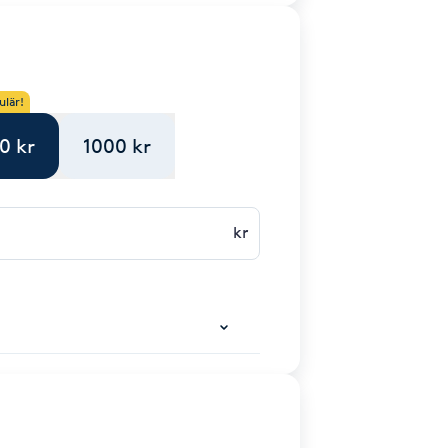
ulär!
0 kr
1000 kr
kr