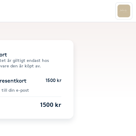
ort
et är giltigt endast hos
övare den är köpt av.
presentkort
1500 kr
 till din e-post
1500 kr