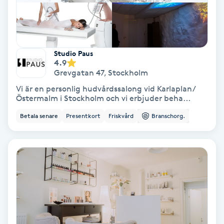
PRP (Platelet Rich Plasma)
PRX-T33
Studio Paus
4.9
Grevgatan 47
,
Stockholm
Psoriasis
Vi är en personlig hudvårdssalong vid Karlaplan/
Östermalm i Stockholm och vi erbjuder beha...
PT
Betala senare
Presentkort
Friskvård
Branschorg.
R
Radiofrekvens
Rakning
Reflexologi