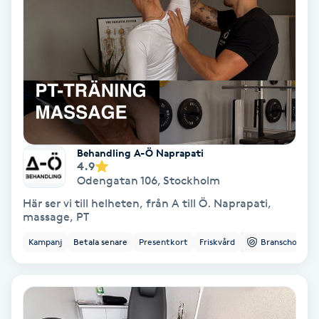
Skoinlägg
Skägg
Skäggfärgning
Skäggklippning
Behandling A-Ö Naprapati
4.9
Odengatan 106
,
Stockholm
Skäggtrimmning
Här ser vi till helheten, från A till Ö. Naprapati,
massage, PT
Skönhet
Kampanj
Betala senare
Presentkort
Friskvård
Branschorg.
Slingor
Sockring