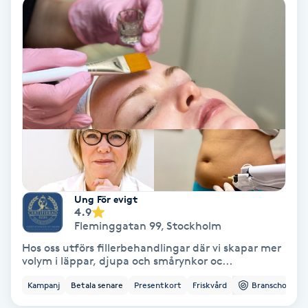
Ansiktsbehandling djuprengörande
B
Babylights
Balayage
Bambumassage
Barber
Ung För evigt
4.9
Barnklippning
Fleminggatan 99
,
Stockholm
Hos oss utförs fillerbehandlingar där vi skapar mer
BIAB
volym i läppar, djupa och smårynkor oc...
Kampanj
Betala senare
Presentkort
Friskvård
Branschorg.
Blowout