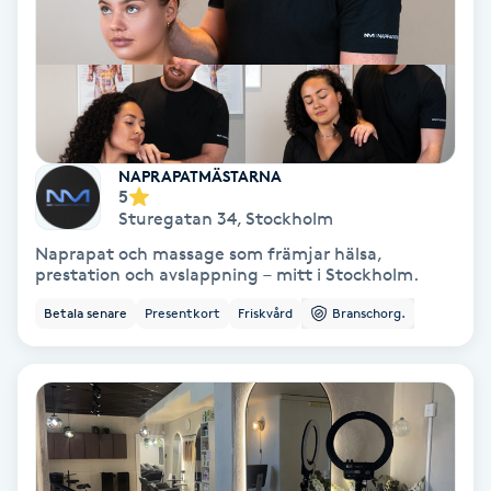
Hollywood Peel
Hot Stone Massage
Hot yoga
NAPRAPATMÄSTARNA
5
Hudföryngring
Sturegatan 34
,
Stockholm
Naprapat och massage som främjar hälsa,
Huduppstramning
prestation och avslappning – mitt i Stockholm.
Betala senare
Presentkort
Friskvård
Branschorg.
Hudvård
Hyaluronsyra
Hyperhidros