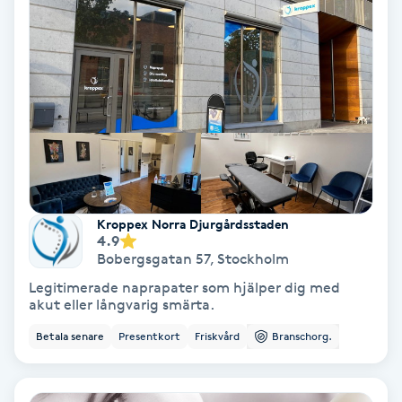
Keratinbehandling
Kinesiologi
Kinesisk medicin
Kiropraktik
Kroppex Norra Djurgårdsstaden
Klangmassage
4.9
Bobergsgatan 57
,
Stockholm
Klippning
Legitimerade naprapater som hjälper dig med
akut eller långvarig smärta.
Klippning & Slingor
Betala senare
Presentkort
Friskvård
Branschorg.
Klippning ungdom