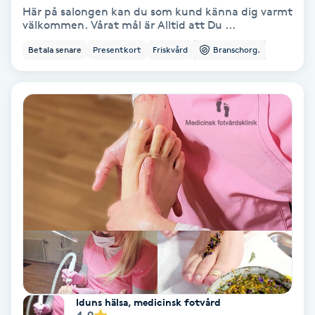
Här på salongen kan du som kund känna dig varmt
välkommen. Vårat mål är Alltid att Du ...
Nagelförlängning akryl
Betala senare
Presentkort
Friskvård
Branschorg.
Nagelförlängning gelé
Nagelförlängning glasfiber
Nagelförlängning silke
Nagelförstärkning
Nagelklippning
Nagelsvamp
Iduns hälsa, medicinsk fotvård
Nageltrång
4.9