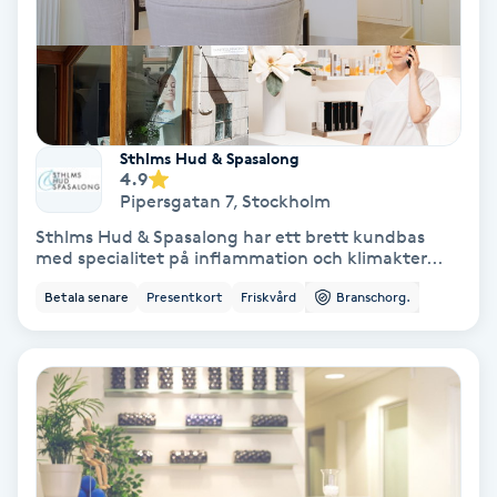
Regndroppsmassage
Reiki
Reikihealing
Sthlms Hud & Spasalong
4.9
Reiki massage
Pipersgatan 7
,
Stockholm
Sthlms Hud & Spasalong har ett brett kundbas
med specialitet på inflammation och klimakter...
Restorative Yoga
Betala senare
Presentkort
Friskvård
Branschorg.
Rosacea
Rosenmetoden
Ryggmassage
S