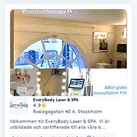
Bottenfärg
Brynformning
Brynfärgning
Brynplockning
Bröllopsuppsättning
C
EveryBody Laser & SPA
4.9
Celluliter
Roslagsgatan 40 A
,
Stockholm
Välkommen till EveryBody Laser & SPA. Vi är
Coachning
utbildade och certifierade till alla våra b...