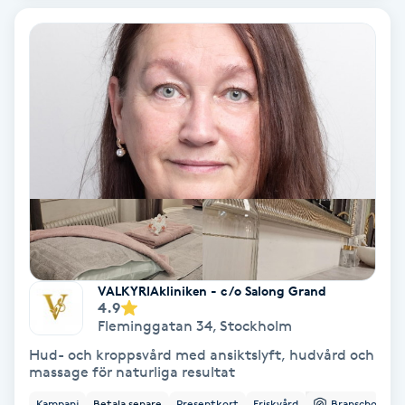
Laserbehandling
Lashlift Keratin
LED-ljusterapi
Liktornar
LPG
LPG-behandling
VALKYRIAkliniken - c/o Salong Grand
4.9
LPG-massage
Fleminggatan 34
,
Stockholm
Hud- och kroppsvård med ansiktslyft, hudvård och
Luggklippning
massage för naturliga resultat
Kampanj
Betala senare
Presentkort
Friskvård
Branschorg.