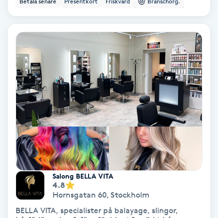
Betala senare
Presentkort
Friskvård
Branschorg.
Color correction
Cryoterapi
D
Damklippning
Dermapen
Diamantslipning
E
Enzympeeling
Salong BELLA VITA
4.8
Extensions
Hornsgatan 60
,
Stockholm
BELLA VITA, specialister på balayage, slingor,