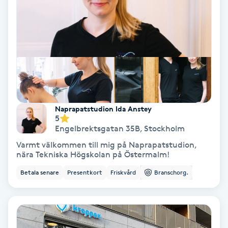
IPL
IPL hårborttagning
IR-massage
J
Naprapatstudion Ida Anstey
5
Japansk massage
Engelbrektsgatan 35B
,
Stockholm
K
Varmt välkommen till mig på Naprapatstudion,
nära Tekniska Högskolan på Östermalm!
K18
Betala senare
Presentkort
Friskvård
Branschorg.
Katun fransar
Kemisk peeling