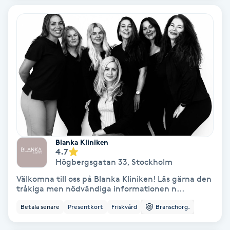
Terapi
Thaimassage
Toning
Torr hårbotten
Torrborstning
Blanka Kliniken
Triggerpunktsmassage
4.7
Högbergsgatan 33
,
Stockholm
Trådning
Välkomna till oss på Blanka Kliniken! Läs gärna den
tråkiga men nödvändiga informationen n...
Träning
Betala senare
Presentkort
Friskvård
Branschorg.