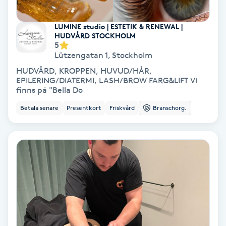
Färgning
LUMINE studio | ESTETIK & RENEWAL |
HUDVÅRD STOCKHOLM
Föning
5
Lützengatan 1
,
Stockholm
G
HUDVÅRD, KROPPEN, HUVUD/HÅR,
EPILERING/DIATERMI, LASH/BROW FARG&LIFT Vi
Gel naglar
finns på "Bella Do
Betala senare
Presentkort
Friskvård
Branschorg.
Gelenaglar
Gellack
Gellack med förstärkning
Gravidmassage
Gravidyoga