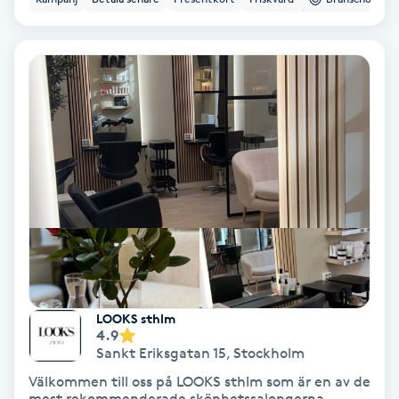
Lymfmassage
Läpptatuering
M
Makeup
Manikyr & Pedikyr
Massage
Medial vägledning
LOOKS sthlm
Medicinsk massage
4.9
Sankt Eriksgatan 15
,
Stockholm
Meditation
Välkommen till oss på LOOKS sthlm som är en av de
mest rekommenderade skönhetssalongerna.