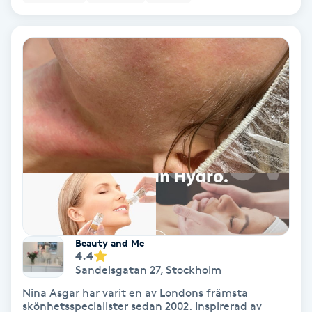
Volymfransar
Vårtor
Y
Yin Yoga
Yoga
Yoga Nidra
Yogamassage
Beauty and Me
Z
4.4
Sandelsgatan 27
,
Stockholm
Zonterapi
Nina Asgar har varit en av Londons främsta
skönhetsspecialister sedan 2002. Inspirerad av