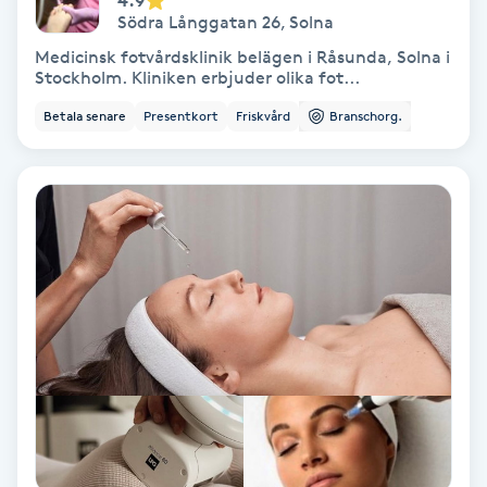
Södra Långgatan 26
,
Solna
Nagelvård
Medicinsk fotvårdsklinik belägen i Råsunda, Solna i
Stockholm. Kliniken erbjuder olika fot...
Naglar borttagning
Betala senare
Presentkort
Friskvård
Branschorg.
Naglar reparation
Naprapati
Navelpiercing
NBE-massage
Ny frisyr
O