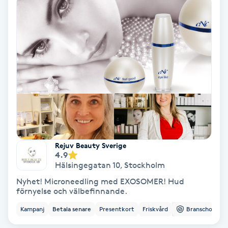
Koppningsmassage
Kosmetisk tatuering
Kostrådgivning
Kroppsinpackning
Kroppspeeling
Rejuv Beauty Sverige
4.9
Käkledsbehandling
Hälsingegatan 10
,
Stockholm
Nyhet! Microneedling med EXOSOMER! Hud
Kärlbehandling
förnyelse och välbefinnande.
L
Kampanj
Betala senare
Presentkort
Friskvård
Branschorg.