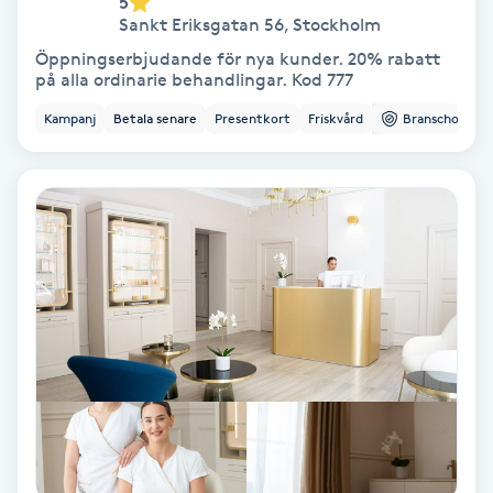
5
Sankt Eriksgatan 56
,
Stockholm
Fotmassage
Öppningserbjudande för nya kunder. 20% rabatt
på alla ordinarie behandlingar. Kod 777
Fotsvamp
Kampanj
Betala senare
Presentkort
Friskvård
Branschorg.
Fotvård
Fransar
Fransborttagning
Fransfärgning
Fransförlängning
Fransförlängning Megavolym