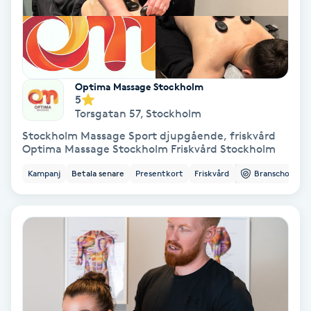
Gruppträning
Gua Sha-massage
Optima Massage Stockholm
H
5
Torsgatan 57
,
Stockholm
Hatha Yoga
Stockholm Massage Sport djupgående, friskvård
Optima Massage Stockholm Friskvård Stockholm
Headspa
Kampanj
Betala senare
Presentkort
Friskvård
Branschorg.
Healing
Herrklippning
HIFU