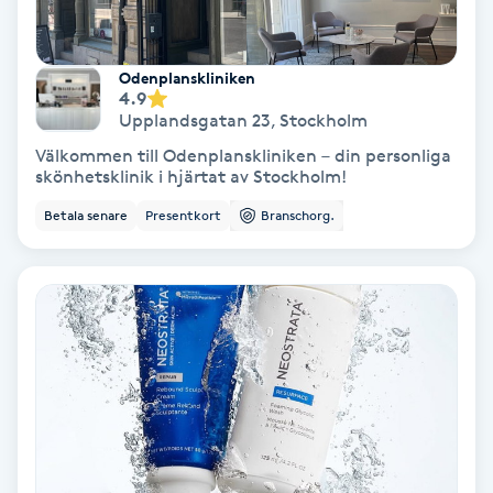
Personlig tränare
Odenplanskliniken
4.9
Picolaser
Upplandsgatan 23
,
Stockholm
Välkommen till Odenplanskliniken – din personliga
Piercing
skönhetsklinik i hjärtat av Stockholm!
Betala senare
Presentkort
Branschorg.
Pigmentbehandling
Pigmentfläckar
Plastikkirurgi
Powder brows
Power Yoga