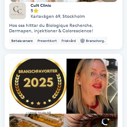
Cult Clinic
Fransförlängning Volym
5
Karlavägen 69
,
Stockholm
Fransk manikyr
Hos oss hittar du Biologique Recherche,
Dermapen, injektioner & Colorescience!
Fransrengöring
Betala senare
Presentkort
Friskvård
Branschorg.
Frekvensterapi
Friskvård
Friskvårdsmassage
Frisör
Funktionsanalys