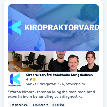
Tvätt & Fön
V
Vaccination
Vampyrbehandling
Vaxning
Vaxning brasiliansk
Veterinär
Kiropraktorvård Stockholm Kungsholmen
4.9
Sankt Eriksgatan 37A
,
Stockholm
Vibrationsmassage
Erfarna kiropraktorer på Kungsholmen med bred
expertis inom behandling och diagnostik.
Vinyasa Yoga
Betala senare
Presentkort
Friskvård