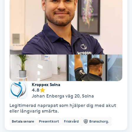
Svettbehandling
T
Tuina-massage
Taktil massage
Tandblekning
Tandläkare
Kroppex Solna
4.8
Johan Enbergs väg 20
,
Solna
Tatuering
Legitimerad naprapat som hjälper dig med akut
eller långvarig smärta.
Tatueringsborttagning
Betala senare
Presentkort
Friskvård
Branschorg.