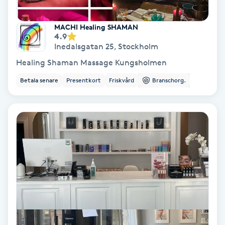
Osteopati
P
MACHI Healing SHAMAN
4.9
Inedalsgatan 25
,
Stockholm
Paraffinbehandling
Healing Shaman Massage Kungsholmen
Pedikyr
Betala senare
Presentkort
Friskvård
Branschorg.
Pensionärklippning
Permanent
Permanent hårborttagning
Permanent ögonbrynsmakeup
Personal shopper