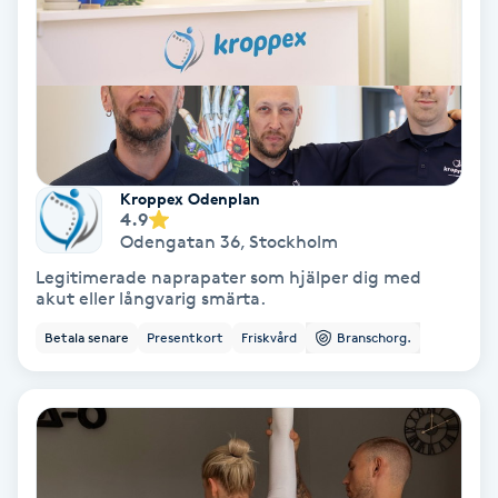
Samtalsterapi
Senioryoga
Shiatsu
Kroppex Odenplan
4.9
Singelfransar
Odengatan 36
,
Stockholm
Legitimerade naprapater som hjälper dig med
Sjukgymnastik
akut eller långvarig smärta.
Betala senare
Presentkort
Friskvård
Branschorg.
Skalpmassage
Skinbooster
Sklerosering