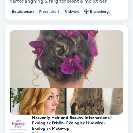
Extensions borttagning
hårförlängning & färg för blont & mörkt hår
Betala senare
Presentkort
Friskvård
Branschorg.
Eyeliner-tatuering
F
Face framing
Faceliftmassage
Fet hårbotten
Fettreducering
Fibromassage
Heavenly Hair and Beauty International-
Ekologisk Frisör- Ekologisk Hudvård-
Fillers
Ekologisk Make-up