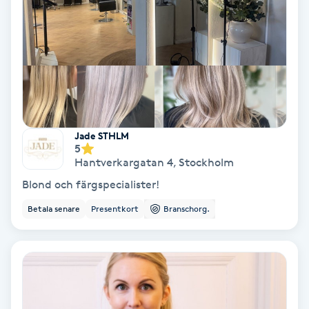
Hypnos
Hårborttagning
Hårbottenbehandling
Hårförlängning
Jade STHLM
5
Hantverkargatan 4
,
Stockholm
Hårvård
Blond och färgspecialister!
Hälsa
Betala senare
Presentkort
Branschorg.
Hälsprickor
I
Idrottsmassage