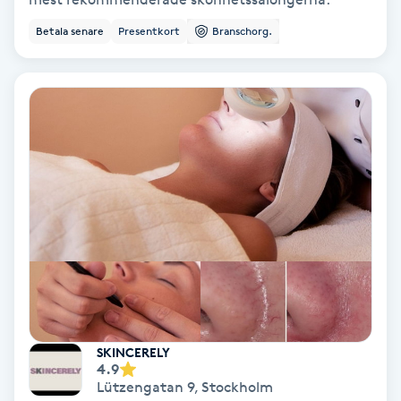
Medium
Betala senare
Presentkort
Branschorg.
Megavolymfransar
Melasma
Mesoterapi
MicroPen
Microshading
Mixfransar
SKINCERELY
N
4.9
Lützengatan 9
,
Stockholm
Nagelförlängning