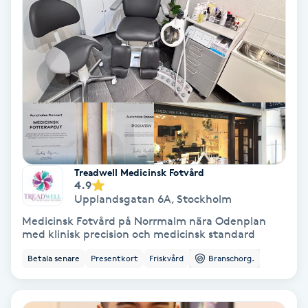
Spa
Spa manikyr & pedikyr
Spa-manikyr
Spa-pedikyr
Treadwell Medicinsk Fotvård
Spraytan
4.9
Upplandsgatan 6A
,
Stockholm
Stylist
Medicinsk Fotvård på Norrmalm nära Odenplan
med klinisk precision och medicinsk standard
Sugaring
Betala senare
Presentkort
Friskvård
Branschorg.
Svensk massage