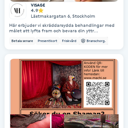
VISAGE
Olaplex
4.9
Lästmakargatan 6
,
Stockholm
Olaplexbehandling
Här erbjuder vi skräddarsydda behandlingar med
målet att lyfta fram och bevara din yttr...
Ombre
Betala senare
Presentkort
Friskvård
Branschorg.
Ombre brows
Ombre naglar
Optiker
Ortobionomi
Ortopedi