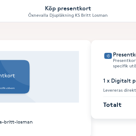
Köp presentkort
Öxnevalla Djupläkning KS Britt Losman
Presentk
Presentkort
specifik ut
1 x Digitalt 
Levereras direkt
Totalt
ks-britt-losman