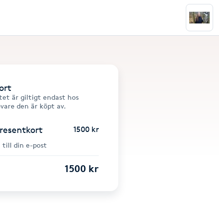
ort
et är giltigt endast hos
övare den är köpt av.
presentkort
1500 kr
 till din e-post
1500 kr