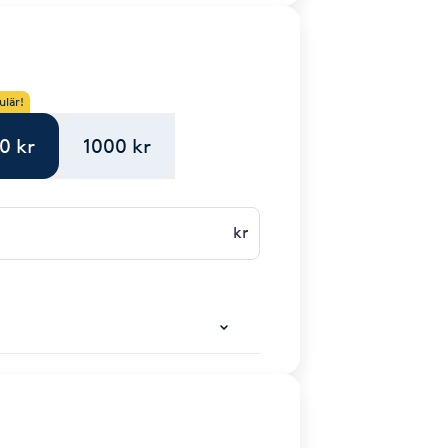
ulär!
0 kr
1000 kr
kr