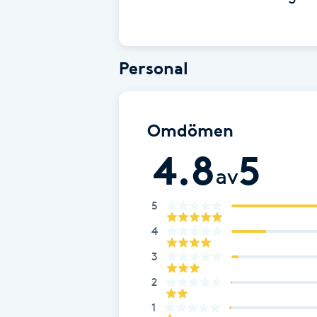
Babylights
Personal
Balayage
Bambumassage
Omdömen
Barber
4.8
5
av
Barnklippning
5
BIAB
4
3
Blowout
2
1
Bottenfärg