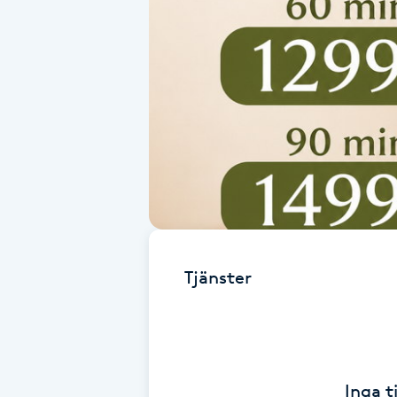
Alternativmedicin
Andningsmassage
Ansiktslyft utan kirurgi
Aromamassage
Ashtanga Yoga
Ayurveda
Tjänster
Ayurvedisk Massage
Ansiktsbehandling djuprengörande
Inga t
B