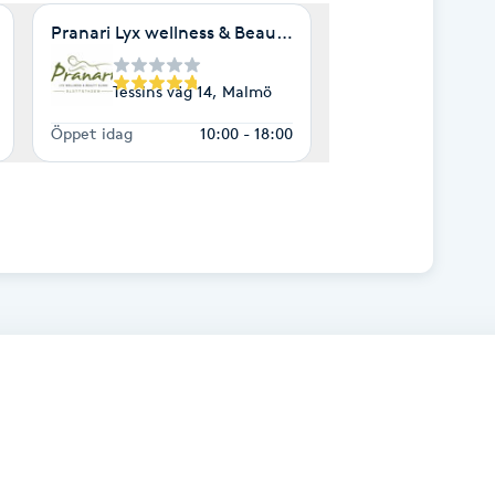
linik i Hyllie Allé
Pranari Lyx wellness & Beauty Slottstaden
Tessins väg 14, Malmö
Öppet idag
10:00 - 18:00