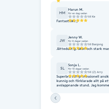
Harun M.
Brynformning
HM
för en dag sedan
till
Ke
Fantastiskt:)
Brynfärgning
Jenny W.
Brynplockning
JW
för 8 dagar sedan
till
Banjong
Jätteduktig. Skön och stark m
Bröllopsuppsättning
C
Sonja L.
SL
för 10 dagar sedan
Celluliter
till
(Z) Arry
Superbra och professionell ansik
kunnig och förklarade allt på et
Coachning
avslappnande stund. Jag kommer
Color correction