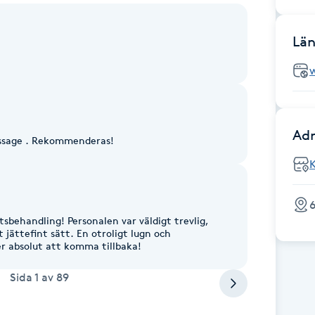
Län
Adr
assage . Rekommenderas!
6
tsbehandling! Personalen var väldigt trevlig,
t jättefint sätt. En otroligt lugn och
 absolut att komma tillbaka!
Sida
1
av
89