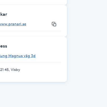
kar
www.pranari.se
ess
Kung Magnus väg 3d
21 45, Visby