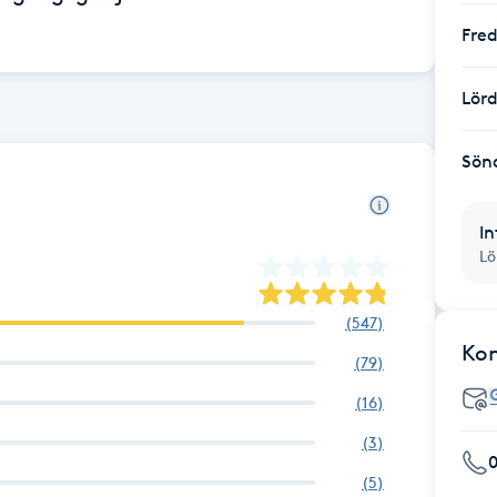
Fre
Lör
Sön
In
Lö
(
547
)
Ko
(
79
)
(
16
)
(
3
)
0
(
5
)