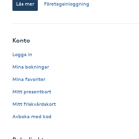
Läs mer
Företagsinloggning
Fotsvamp
Fotvård
Konto
Fransar
Logga in
Fransborttagning
Mina bokningar
Fransfärgning
Mina favoriter
Mitt presentkort
Fransförlängning
Mitt friskvårdskort
Fransförlängning Megavolym
Avboka med kod
Fransförlängning Volym