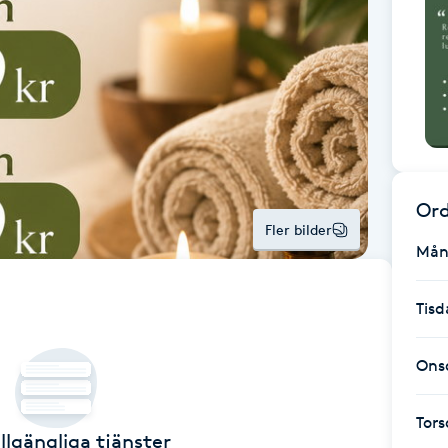
Ord
Fler bilder
Mån
Tisd
Ons
Tor
illgängliga tjänster