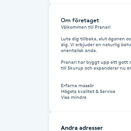
Cryoterapi
D
Om företaget
Damklippning
Välkommen till Pranari

Luta dig tillbaka, slut ögonen o
Dermapen
dig. Vi erbjuder en naturlig beha
orientalisk anda.

Diamantslipning
Pranari har byggt upp ett gott r
till Skurup och expanderar nu en ti
E
Enzympeeling
Erfarna massör

Högsta kvalitet & Service

Visa mindre
Extensions
Extensions borttagning
Andra adresser