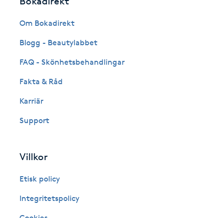
Bokadirekt
Fransk manikyr
Om Bokadirekt
Fransrengöring
Blogg - Beautylabbet
FAQ - Skönhetsbehandlingar
Frekvensterapi
Fakta & Råd
Friskvård
Karriär
Support
Friskvårdsmassage
Frisör
Villkor
Funktionsanalys
Etisk policy
Integritetspolicy
Färgning
Cookies