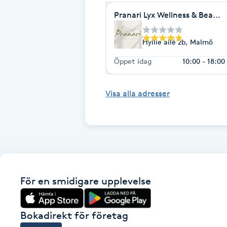
Eyeliner-tatuering
Pranari Lyx Wellness & Beauty K
F
Face framing
Hyllie allé 2b, Malmö
Öppet idag
10:00 - 18:00
Faceliftmassage
Visa alla adresser
Fet hårbotten
Fettreducering
Fibromassage
För en smidigare upplevelse
Fillers
Fotmassage
Bokadirekt för företag