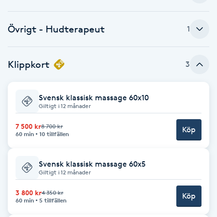
Cryoterapi
D
Övrigt - Hudterapeut
1
Damklippning
Klippkort
3
Dermapen
Diamantslipning
Svensk klassisk massage 60x10
Giltigt i 12 månader
E
7 500 kr
8 700 kr
Köp
Enzympeeling
60 min
10 tillfällen
Extensions
Svensk klassisk massage 60x5
Giltigt i 12 månader
Extensions borttagning
3 800 kr
4 350 kr
Köp
60 min
5 tillfällen
Eyeliner-tatuering