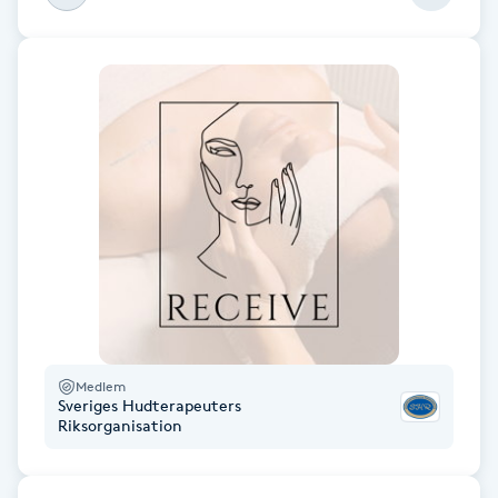
Gua Sha-massage
H
Hatha Yoga
Headspa
Healing
Herrklippning
HIFU
Medlem
Sveriges Hudterapeuters
Riksorganisation
Hollywood Peel