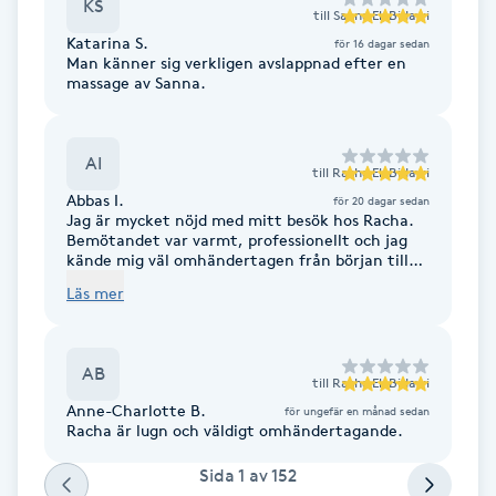
KS
till
Sanna El-Bidawi
Föning
Katarina S.
för 16 dagar sedan
G
Man känner sig verkligen avslappnad efter en
massage av Sanna.
Gel naglar
AI
Gelenaglar
till
Racha El-Bidawi
Abbas I.
för 20 dagar sedan
Jag är mycket nöjd med mitt besök hos Racha.
Gellack
Bemötandet var varmt, professionellt och jag
kände mig väl omhändertagen från början till
slut. Racha är kunnig, noggrann och lyhörd för
Läs mer
Gellack med förstärkning
mina önskemål, vilket gjorde att resultatet blev
precis som jag hoppades. Jag kan varmt
rekommendera Rach till alla som söker hög
Gravidmassage
kvalitet och utmärkt service. Tack för en
AB
fantastisk upplevelse!
till
Racha El-Bidawi
Anne-Charlotte B.
för ungefär en månad sedan
Gravidyoga
Racha är lugn och väldigt omhändertagande.
Sida
1
av
152
Gruppträning