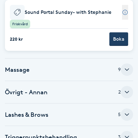
Babylights
Sound Portal Sunday- with Stephanie
Friskvård
Balayage
Boka
220 kr
Bambumassage
Barber
Massage
9
Barnklippning
Övrigt - Annan
2
BIAB
Lashes & Brows
5
Blowout
Bottenfärg
Triggerpunktsbehandling
3