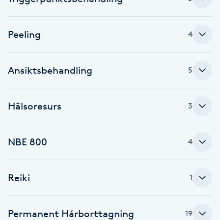
Brynformning
Peeling
4
Brynfärgning
Ansiktsbehandling
5
Brynplockning
Bröllopsuppsättning
Hälsoresurs
3
C
Celluliter
NBE 800
4
Coachning
Reiki
1
Color correction
Permanent Hårborttagning
19