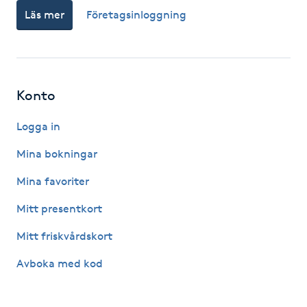
Läs mer
Företagsinloggning
Kinesiologi
Kinesisk medicin
Konto
Kiropraktik
Logga in
Klangmassage
Mina bokningar
Klippning
Mina favoriter
Mitt presentkort
Klippning & Slingor
Mitt friskvårdskort
Klippning ungdom
Avboka med kod
Koppningsmassage