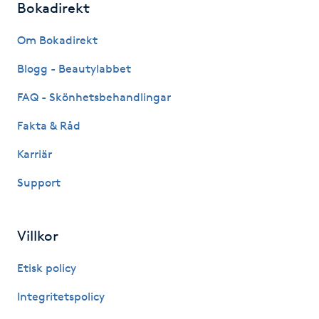
Bokadirekt
Kosmetisk tatuering
Om Bokadirekt
Kostrådgivning
Blogg - Beautylabbet
FAQ - Skönhetsbehandlingar
Kroppsinpackning
Fakta & Råd
Kroppspeeling
Karriär
Käkledsbehandling
Support
Kärlbehandling
Villkor
L
Etisk policy
Laserbehandling
Integritetspolicy
Lashlift Keratin