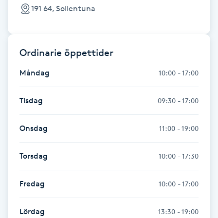
Hårborttagning
191 64, Sollentuna
Hårbottenbehandling
Ordinarie öppettider
Hårförlängning
Måndag
10:00 - 17:00
Hårvård
Tisdag
09:30 - 17:00
Hälsa
Onsdag
11:00 - 19:00
Hälsprickor
Torsdag
10:00 - 17:30
I
Idrottsmassage
Fredag
10:00 - 17:00
IPL
Lördag
13:30 - 19:00