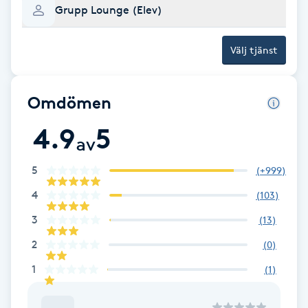
Grupp Lounge (Elev)
Fransk manikyr
Välj tjänst
Fransrengöring
Frekvensterapi
Omdömen
4.9
5
Friskvård
av
Friskvårdsmassage
5
(
+999
)
4
(
103
)
Frisör
3
(
13
)
2
Funktionsanalys
(
0
)
1
(
1
)
Färgning