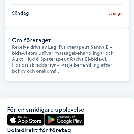
IPL hårborttagning
Söndag
Stängt
IR-massage
J
Om företaget
Receive drivs av Leg. Fysioterapeut Sanna El-
Japansk massage
bidawi som utövar massagebehandlingar och 
Aukt. Hud & Spaterapeut Racha El-bidawi. 

K
Hos oss skräddarsyr vi varje behandling efter 
behov och önskemål. 
K18
Katun fransar
För en smidigare upplevelse
Kemisk peeling
Keratinbehandling
Bokadirekt för företag