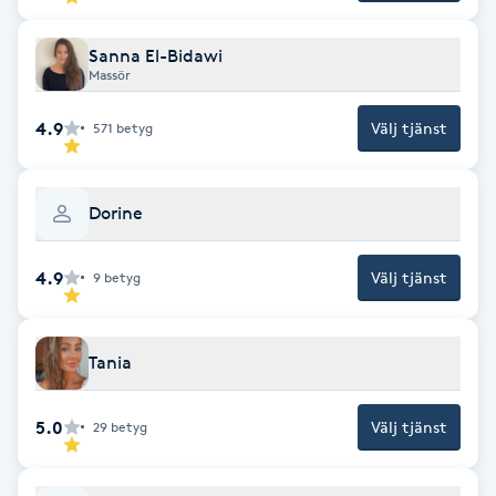
Fotsvamp
Sanna El-Bidawi
Massör
Fotvård
4.9
Välj tjänst
571
betyg
Fransar
Fransborttagning
Dorine
Fransfärgning
4.9
Välj tjänst
9
betyg
Fransförlängning
Tania
Fransförlängning Megavolym
5.0
Välj tjänst
29
betyg
Fransförlängning Volym