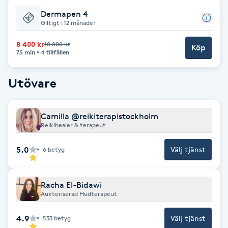
Dermapen 4
F
Giltigt i 12 månader
Face framing
8 400 kr
10 800 kr
Köp
75 min
4 tillfällen
Faceliftmassage
Utövare
Fet hårbotten
Camilla @reikiterapistockholm
Fettreducering
Reikihealer & terapeut
5.0
Välj tjänst
6
betyg
Fibromassage
Fillers
Racha El-Bidawi
Auktoriserad Hudterapeut
Fotmassage
4.9
Välj tjänst
533
betyg