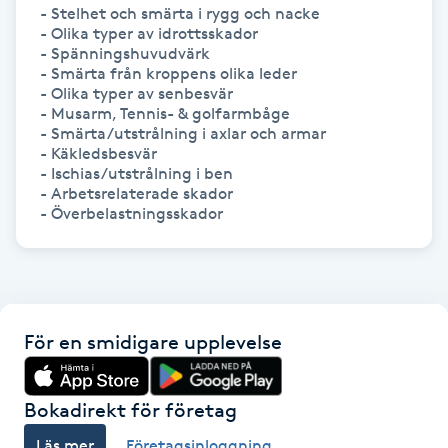
Hårborttagning
- Stelhet och smärta i rygg och nacke

- Olika typer av idrottsskador

- Spänningshuvudvärk

Hårbottenbehandling
- Smärta från kroppens olika leder

- Olika typer av senbesvär

- Musarm, Tennis- & golfarmbåge

Hårförlängning
- Smärta/utstrålning i axlar och armar

- Käkledsbesvär

- Ischias/utstrålning i ben

Hårvård
- Arbetsrelaterade skador

- Överbelastningsskador
Hälsa
Hälsprickor
I
För en smidigare upplevelse
Idrottsmassage
Bokadirekt för företag
IPL
Läs mer
Företagsinloggning