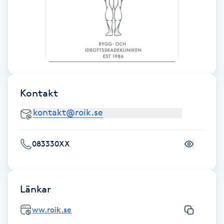
Föning
G
Gel naglar
Gelenaglar
Kontakt
Gellack
Gellack med förstärkning
083330XX
Gravidmassage
Länkar
Gravidyoga
ww.roik.se
Gruppträning