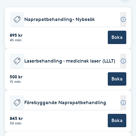
Babylights
Naprapatbehandling- Nybesök
Balayage
895 kr
Boka
45 min
Bambumassage
Laserbehandling – medicinsk laser (LLLT)
Barber
500 kr
Boka
Barnklippning
15 min
BIAB
Förebyggande Naprapatbehandling
Blowout
845 kr
Boka
30 min
Bottenfärg