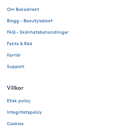
Kinesiologi
Om Bokadirekt
Blogg - Beautylabbet
Kinesisk medicin
FAQ - Skönhetsbehandlingar
Kiropraktik
Fakta & Råd
Karriär
Klangmassage
Support
Klippning
Villkor
Klippning & Slingor
Etisk policy
Klippning ungdom
Integritetspolicy
Koppningsmassage
Cookies