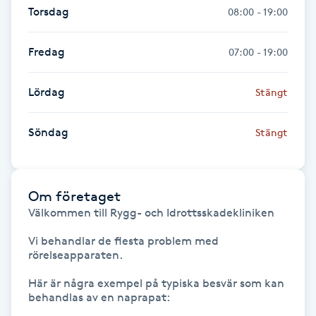
Hot Stone Massage
Torsdag
08:00 - 19:00
Hot yoga
Fredag
07:00 - 19:00
Hudföryngring
Lördag
Stängt
Huduppstramning
Söndag
Stängt
Hudvård
Om företaget
Hyaluronsyra
Välkommen till Rygg- och Idrottsskadekliniken

Vi behandlar de flesta problem med 
Hyperhidros
rörelseapparaten. 

Här är några exempel på typiska besvär som kan 
Hypnos
behandlas av en naprapat:
