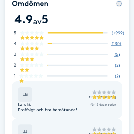
Omdömen
Fotsvamp
4.9
5
av
Fotvård
5
(
+999
)
Fransar
4
(
130
)
3
(
5
)
Fransborttagning
2
(
2
)
Fransfärgning
1
(
2
)
Fransförlängning
LB
till
Kristian Berg
Lars B.
för 15 dagar sedan
Fransförlängning Megavolym
Proffsigt och bra bemötande!
Fransförlängning Volym
JJ
till
Kristian Berg