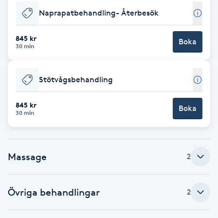
Naprapatbehandling- Återbesök
Brynformning
845 kr
Boka
Brynfärgning
30 min
Brynplockning
Stötvågsbehandling
Bröllopsuppsättning
845 kr
Boka
30 min
C
Celluliter
Massage
2
Coachning
Övriga behandlingar
2
Color correction