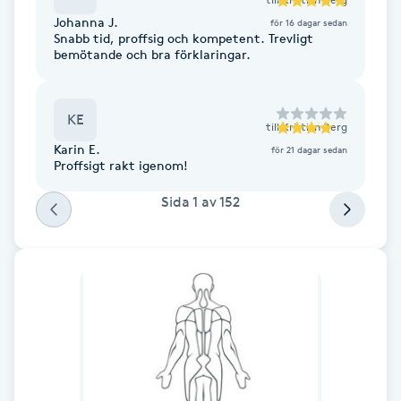
Fransk manikyr
Johanna J.
för 16 dagar sedan
Snabb tid, proffsig och kompetent. Trevligt
bemötande och bra förklaringar.
Fransrengöring
Frekvensterapi
KE
till
Kristian Berg
Karin E.
för 21 dagar sedan
Proffsigt rakt igenom!
Friskvård
Sida
1
av
152
Friskvårdsmassage
Frisör
Funktionsanalys
Färgning