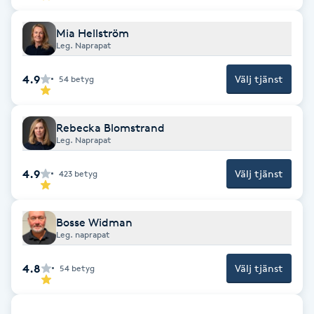
F
Mia Hellström
Leg. Naprapat
Face framing
4.9
Välj tjänst
54
betyg
Faceliftmassage
Rebecka Blomstrand
Fet hårbotten
Leg. Naprapat
Fettreducering
4.9
Välj tjänst
423
betyg
Fibromassage
Bosse Widman
Leg. naprapat
Fillers
4.8
Välj tjänst
54
betyg
Fotmassage