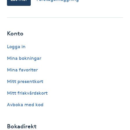
IPL hårborttagning
IR-massage
Konto
J
Logga in
Japansk massage
Mina bokningar
K
Mina favoriter
K18
Mitt presentkort
Katun fransar
Mitt friskvårdskort
Avboka med kod
Kemisk peeling
Keratinbehandling
Bokadirekt