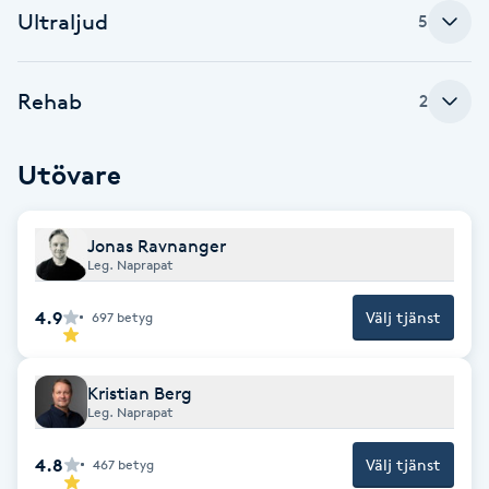
Cryoterapi
Ultraljud
5
D
Damklippning
Rehab
2
Dermapen
Utövare
Diamantslipning
Jonas Ravnanger
E
Leg. Naprapat
Enzympeeling
4.9
Välj tjänst
697
betyg
Extensions
Kristian Berg
Leg. Naprapat
Extensions borttagning
4.8
Välj tjänst
467
betyg
Eyeliner-tatuering