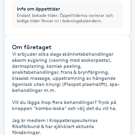
Info om öppettider
Gua Sha-massage
Endast bokade tider. Öppettiderna varierar och
lediga tider finner ni i bokningskalendern.
H
Hatha Yoga
Om företaget
Headspa
Vi erbjuder olika slags skönhetsbehandlingar 
såsom sugaring (vaxning med sockerpasta), 
dermaplaning, kemisk peeling, 
Healing
ansiktsbehandlingar, frans & brynfärgning, 
klassisk massage, uppstramning av hängande 
ögonlock utan kirurgi (Plaxpot plasmalift), spa-
Herrklippning
behandlingar m.m.

Vill du lägga ihop flera behandlingar? Tryck på 
HIFU
knappen "kombo-boka" och välj det du vill ha.

Jag är medlem i Kroppsterapeuternas 
Hollywood Peel
Riksförbund & har självklart aktuella 
försäkringar.
