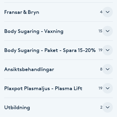
Brynformning
Fransar & Bryn
4
Brynfärgning
Body Sugaring - Vaxning
15
Brynplockning
Body Sugaring - Paket - Spara 15-20%
19
Bröllopsuppsättning
C
Ansiktsbehandlingar
8
Celluliter
Plaxpot Plasmaljus - Plasma Lift
19
Coachning
Color correction
Utbildning
2