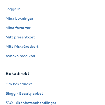
Hårborttagning
Logga in
Hårbottenbehandling
Mina bokningar
Mina favoriter
Hårförlängning
Mitt presentkort
Hårvård
Mitt friskvårdskort
Hälsa
Avboka med kod
Hälsprickor
Bokadirekt
I
Om Bokadirekt
Idrottsmassage
Blogg - Beautylabbet
IPL
FAQ - Skönhetsbehandlingar