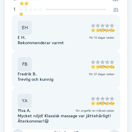
F
1
(
1
)
Face framing
EH
till
Pernilla
E H.
för 12 dagar sedan
Faceliftmassage
Rekommenderar varmt
Fet hårbotten
FB
till
Pernilla
Fettreducering
Fredrik B.
för 27 dagar sedan
Trevlig och kunnig
Fibromassage
YA
till
Pernilla
Fillers
Ylva A.
för ungefär en månad sedan
Mycket nöjd! Klassisk massage var jättehärligt!
Fotmassage
Återkommer!😃