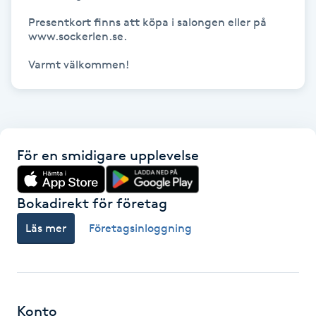
Hot Stone Massage
Presentkort finns att köpa i salongen eller på 
www.sockerlen.se.

Hot yoga
Varmt välkommen!
Hudföryngring
Huduppstramning
För en smidigare upplevelse
Hudvård
Bokadirekt för företag
Hyaluronsyra
Läs mer
Företagsinloggning
Hyperhidros
Hypnos
Konto