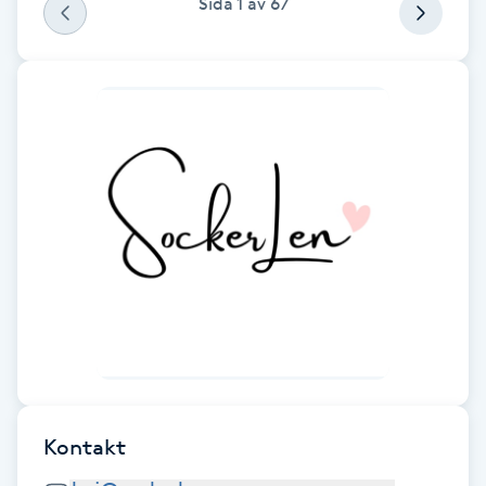
Sida
1
av
67
Fotsvamp
Fotvård
Fransar
Fransborttagning
Fransfärgning
Fransförlängning
Fransförlängning Megavolym
Kontakt
Fransförlängning Volym