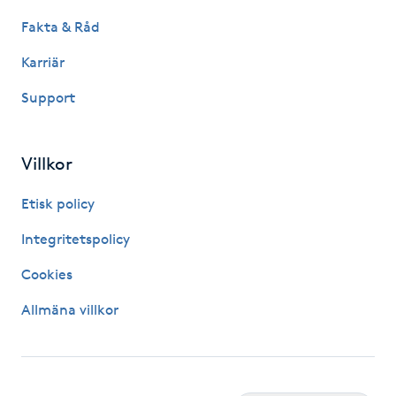
Fakta & Råd
IPL hårborttagning
Karriär
IR-massage
Support
J
Japansk massage
Villkor
K
Etisk policy
K18
Integritetspolicy
Katun fransar
Cookies
Allmäna villkor
Kemisk peeling
Keratinbehandling