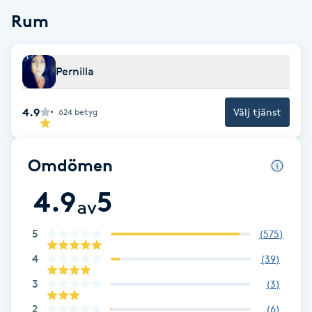
Cryoterapi
Rum
D
Damklippning
Pernilla
Dermapen
4.9
Välj tjänst
624
betyg
Diamantslipning
E
Omdömen
4.9
5
Enzympeeling
av
Extensions
5
(
575
)
4
(
39
)
Extensions borttagning
3
(
3
)
Eyeliner-tatuering
2
(
6
)