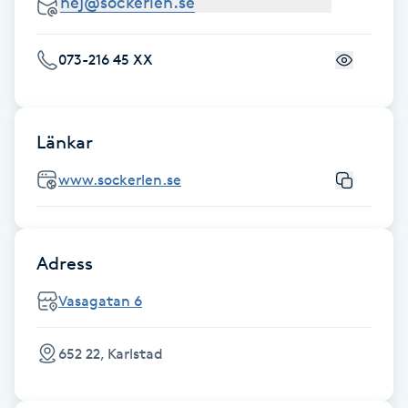
Fransk manikyr
073-216 45 XX
Fransrengöring
Frekvensterapi
Länkar
Friskvård
www.sockerlen.se
Friskvårdsmassage
Adress
Frisör
Vasagatan 6
Funktionsanalys
652 22, Karlstad
Färgning