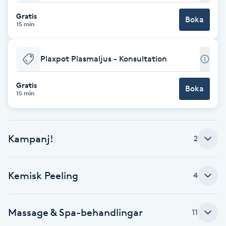
Gratis
Babylights
Boka
15 min
Balayage
Plaxpot Plasmaljus - Konsultation
Bambumassage
Gratis
Boka
15 min
Barber
Barnklippning
Kampanj!
2
BIAB
Kemisk Peeling
4
Blowout
Massage & Spa-behandlingar
11
Bottenfärg