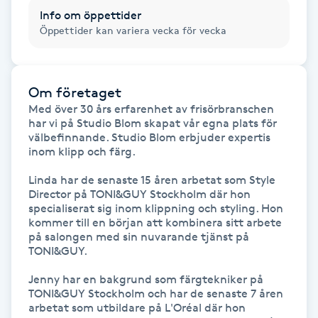
Hot Stone Massage
Info om öppettider
Öppettider kan variera vecka för vecka
Hot yoga
Hudföryngring
Om företaget
Med över 30 års erfarenhet av frisörbranschen 
har vi på Studio Blom skapat vår egna plats för 
Huduppstramning
välbefinnande. Studio Blom erbjuder expertis 
inom klipp och färg. 

Hudvård
Linda har de senaste 15 åren arbetat som Style 
Director på TONI&GUY Stockholm där hon 
Hyaluronsyra
specialiserat sig inom klippning och styling. Hon 
kommer till en början att kombinera sitt arbete 
på salongen med sin nuvarande tjänst på 
Hyperhidros
TONI&GUY.

Jenny har en bakgrund som färgtekniker på 
Hypnos
TONI&GUY Stockholm och har de senaste 7 åren 
arbetat som utbildare på L'Oréal där hon 