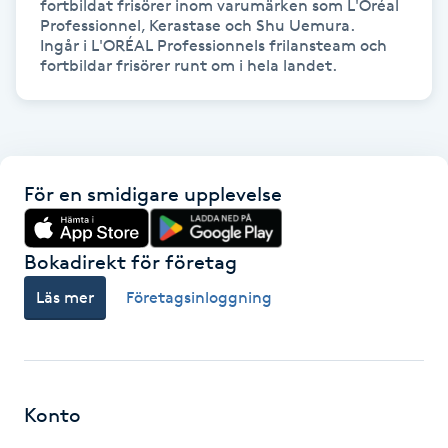
fortbildat frisörer inom varumärken som L'Oréal 
Hårborttagning
Professionnel, Kerastase och Shu Uemura. 

Ingår i L'ORÉAL Professionnels frilansteam och 
fortbildar frisörer runt om i hela landet.
Hårbottenbehandling
Hårförlängning
Hårvård
För en smidigare upplevelse
Hälsa
Bokadirekt för företag
Hälsprickor
Läs mer
Företagsinloggning
I
Idrottsmassage
Konto
IPL