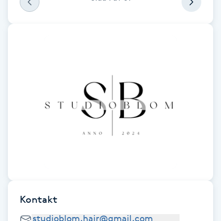
Fransk manikyr
Fransrengöring
Frekvensterapi
Friskvård
Friskvårdsmassage
Frisör
Funktionsanalys
Kontakt
Färgning