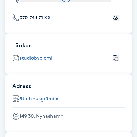
Föning
G
070-744 71 XX
Gel naglar
Länkar
Gelenaglar
studiobyblomI
Gellack
Gellack med förstärkning
Adress
Stadshusgränd 6
Gravidmassage
Gravidyoga
149 30, Nynäshamn
Gruppträning