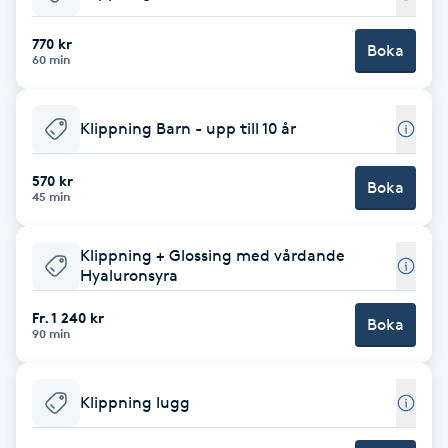
Babylights
770 kr
Boka
60 min
Balayage
Klippning Barn - upp till 10 år
Bambumassage
570 kr
Boka
45 min
Barber
Klippning + Glossing med vårdande
Barnklippning
Hyaluronsyra
BIAB
Fr. 1 240 kr
Boka
90 min
Blowout
Klippning lugg
Bottenfärg