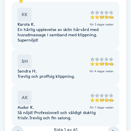
Fotsvamp
KK
till
Linda
Fotvård
Karola K.
för 3 dagar sedan
En härlig upplevelse av skön hårvård med
huvudmassage i samband med klippning.
Fransar
Supernöjd!
Fransborttagning
SH
till
Linda
Sandra H.
Fransfärgning
för 4 dagar sedan
Trevlig och proffsig klippning.
Fransförlängning
AK
till
Linda
Fransförlängning Megavolym
Audur K.
för 7 dagar sedan
Så nöjd! Professionell och väldigt duktig
frisör.Trevlig och fin salong.
Fransförlängning Volym
Sida
1
av
61