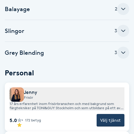
Cryoterapi
Balayage
2
D
Damklippning
Slingor
3
Dermapen
Grey Blending
3
Diamantslipning
E
Personal
Enzympeeling
Jenny
Frisör
Extensions
17 års erfarenhet inom frisörbranschen och med bakgrund som
färgtekniker på TONI&GUY Stockholm och som utbildare på ett av
världens främsta färgvarumärken - L'Oréal Professionnel, så kan man
Extensions borttagning
tyda att en stor passion i livet är färg. Ingår i L'ORÉAL Professionnels
5.0
Välj tjänst
172
betyg
frilansteam och fortbildar frisörer runt om i hela landet.
Eyeliner-tatuering