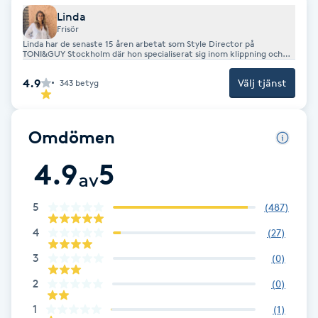
Linda
F
Frisör
Linda har de senaste 15 åren arbetat som Style Director på
Face framing
TONI&GUY Stockholm där hon specialiserat sig inom klippning och
styling. Hon kommer till en början att kombinera sitt arbete på
salongen med sin nuvarande tjänst på TONI&GUY.
4.9
Välj tjänst
343
betyg
Faceliftmassage
Fet hårbotten
Omdömen
4.9
5
Fettreducering
av
5
(
487
)
Fibromassage
4
(
27
)
Fillers
3
(
0
)
2
(
0
)
Fotmassage
1
(
1
)