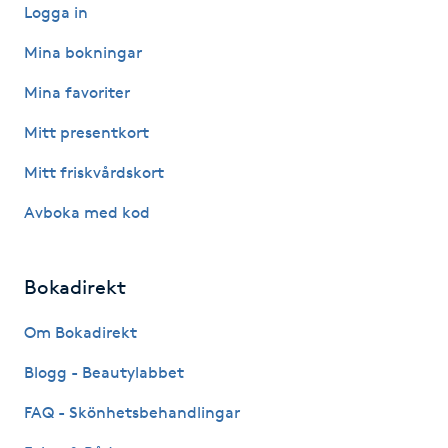
Logga in
IPL hårborttagning
Mina bokningar
IR-massage
Mina favoriter
J
Mitt presentkort
Japansk massage
Mitt friskvårdskort
K
Avboka med kod
K18
Bokadirekt
Katun fransar
Om Bokadirekt
Kemisk peeling
Blogg - Beautylabbet
FAQ - Skönhetsbehandlingar
Keratinbehandling