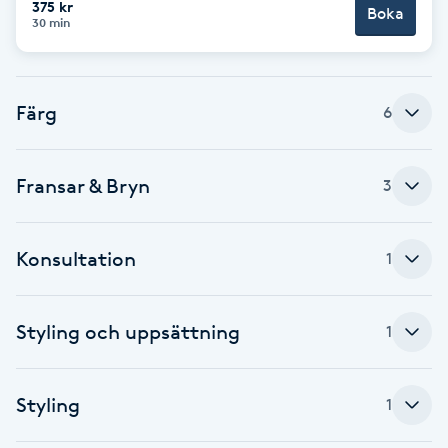
375 kr
Boka
30 min
Brynformning
Brynfärgning
Färg
6
Brynplockning
Fransar & Bryn
3
Bröllopsuppsättning
C
Konsultation
1
Celluliter
Styling och uppsättning
1
Coachning
Color correction
Styling
1