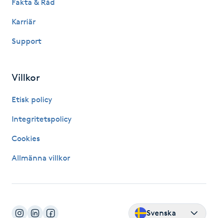
Fakta & Råd
Kinesiologi
Karriär
Kinesisk medicin
Support
Kiropraktik
Villkor
Klangmassage
Etisk policy
Integritetspolicy
Klippning
Cookies
Klippning & Slingor
Allmänna villkor
Klippning ungdom
Koppningsmassage
Svenska