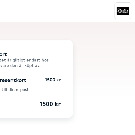
ort
et är giltigt endast hos
övare den är köpt av.
presentkort
1500 kr
 till din e-post
1500 kr