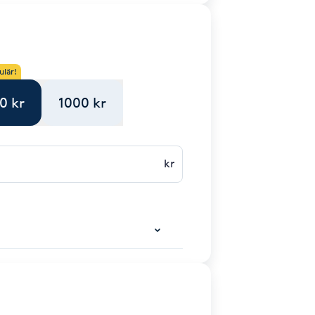
ulär!
0 kr
1000 kr
kr