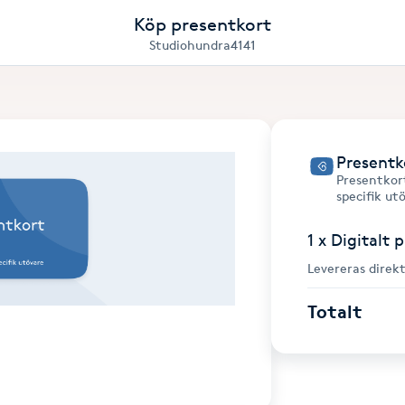
Köp presentkort
Studiohundra4141
Presentk
Presentkort
specifik ut
1 x Digitalt 
Levereras direkt
Totalt