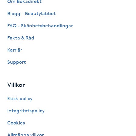
Om Bokadirekt
M
Blogg - Beautylabbet
Makeup
FAQ - Skönhetsbehandlingar
Fakta & Råd
Manikyr & Pedikyr
Karriär
Massage
Support
Medial vägledning
Villkor
Medicinsk massage
Etisk policy
Meditation
Integritetspolicy
Cookies
Medium
Allmänna villkor