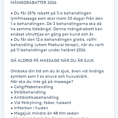
MÄNGDRABATTER 2026

Hårborttagning
• Du får 25% rabatt på 3:e behandlingen 
Hårbottenbehandling
lymfmassage som sker inom 30 dagar från den 
1:a behandlingen. De 3 behandlingarna ska då 
ha samma tidslängd. Denna mängdrabatt kan 
Hårförlängning
endast utnyttjas en gång per kund och år.

• Du får den 12:e behandlingen gratis, valfri 
behandling (utom Postural terapi), när du varit 
Hårvård
på 11 behandlingar under helåret 2026.

GÅ ALDRIG PÅ MASSAGE NÄR DU ÄR SJUK

Hälsa
Omboka din tid om du är sjuk, även vid lindriga 
symtom som t ex snuva och huvudvärk. 

Hälsprickor
När ska du inte gå på massage?

I
• Cellgiftsbehandling

• Strålbehandling

• Antibiotikabehandling 

Idrottsmassage
• Vid förkylning, feber, halsont

• Infektion i huden

IPL
• Magsjuk mindre än 48 tim sedan
