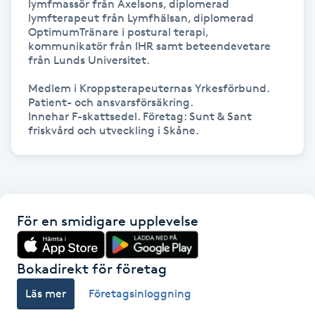
lymfmassör från Axelsons, diplomerad 
lymfterapeut från Lymfhälsan, diplomerad 
Kosmetisk tatuering
OptimumTränare i postural terapi, 
kommunikatör från IHR samt beteendevetare 
Kostrådgivning
från Lunds Universitet.

Medlem i Kroppsterapeuternas Yrkesförbund.

Kroppsinpackning
Patient- och ansvarsförsäkring.

Innehar F-skattsedel. Företag: Sunt & Sant 
Kroppspeeling
Käkledsbehandling
Kärlbehandling
För en smidigare upplevelse
L
Bokadirekt för företag
Laserbehandling
Läs mer
Företagsinloggning
Lashlift Keratin