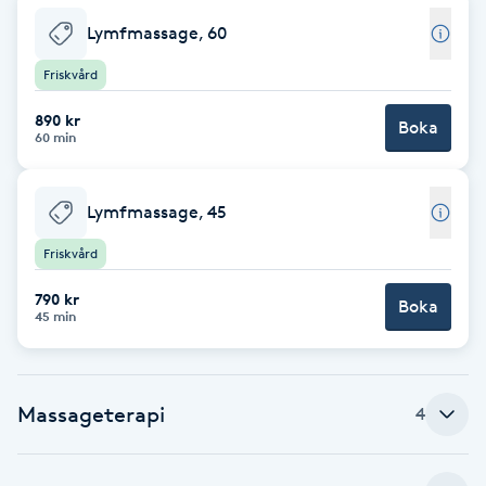
Lymfmassage, 60
Brynformning
Friskvård
Brynfärgning
890 kr
Boka
60 min
Brynplockning
Lymfmassage, 45
Bröllopsuppsättning
Friskvård
C
790 kr
Boka
Celluliter
45 min
Coachning
Massageterapi
4
Color correction