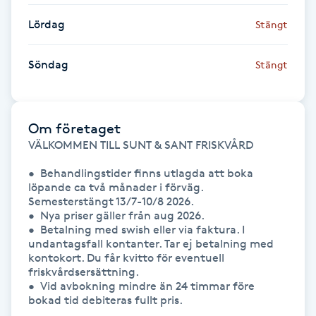
Lördag
Stängt
Gua Sha-massage
H
Söndag
Stängt
Hatha Yoga
Om företaget
Headspa
VÄLKOMMEN TILL SUNT & SANT FRISKVÅRD

Healing
•  Behandlingstider finns utlagda att boka 
löpande ca två månader i förväg. 
Semesterstängt 13/7-10/8 2026.

Herrklippning
•  Nya priser gäller från aug 2026.

•  Betalning med swish eller via faktura. I 
undantagsfall kontanter. Tar ej betalning med 
HIFU
kontokort. Du får kvitto för eventuell 
friskvårdsersättning.

Hollywood Peel
•  Vid avbokning mindre än 24 timmar före 
bokad tid debiteras fullt pris.
