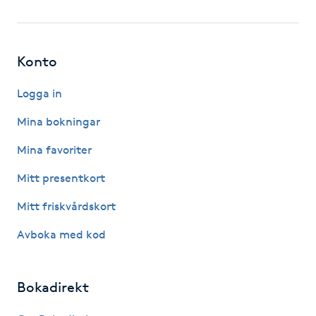
LED-ljusterapi
Konto
Liktornar
Logga in
LPG
Mina bokningar
Mina favoriter
LPG-behandling
Mitt presentkort
LPG-massage
Mitt friskvårdskort
Luggklippning
Avboka med kod
Lymfmassage
Bokadirekt
Läpptatuering