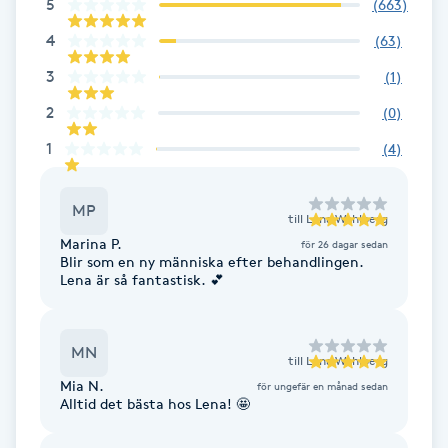
5
(
663
)
F
4
(
63
)
Face framing
3
(
1
)
2
(
0
)
Faceliftmassage
1
(
4
)
Fet hårbotten
MP
till
Lena Wahlberg
Fettreducering
Marina P.
för 26 dagar sedan
Blir som en ny människa efter behandlingen.
Lena är så fantastisk. 💕
Fibromassage
MN
Fillers
till
Lena Wahlberg
Mia N.
för ungefär en månad sedan
Alltid det bästa hos Lena! 🤩
Fotmassage