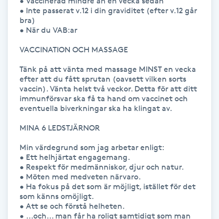
• Vaccinerad mindre än en vecka sedan 

• Inte passerat v.12 i din graviditet (efter v.12 går 
IPL hårborttagning
bra)

• När du VAB:ar

IR-massage
VACCINATION OCH MASSAGE

J
Tänk på att vänta med massage MINST en vecka 
efter att du fått sprutan (oavsett vilken sorts 
Japansk massage
vaccin). Vänta helst två veckor. Detta för att ditt 
immunförsvar ska få ta hand om vaccinet och 
K
eventuella biverkningar ska ha klingat av.

K18
MINA 6 LEDSTJÄRNOR

Min värdegrund som jag arbetar enligt:

Katun fransar
• Ett helhjärtat engagemang.

• Respekt för medmänniskor, djur och natur.

• Möten med medveten närvaro.

Kemisk peeling
• Ha fokus på det som är möjligt, istället för det 
som känns omöjligt.

Keratinbehandling
• Att se och förstå helheten.

• ...och... man får ha roligt samtidigt som man 