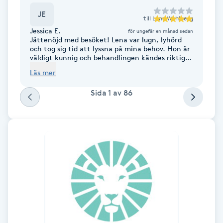
Fotsvamp
JE
till
Lena Wahlberg
Jessica E.
för ungefär en månad sedan
Fotvård
Jättenöjd med besöket! Lena var lugn, lyhörd
och tog sig tid att lyssna på mina behov. Hon är
väldigt kunnig och behandlingen kändes riktigt
Fransar
bra.
Läs mer
Sida
1
av
86
Fransborttagning
Fransfärgning
Fransförlängning
Fransförlängning Megavolym
Fransförlängning Volym