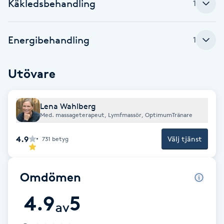
Cryoterapi
Käkledsbehandling
1
D
Energibehandling
1
Damklippning
Dermapen
Utövare
Diamantslipning
Lena Wahlberg
E
Med. massageterapeut, Lymfmassör, OptimumTränare
Enzympeeling
4.9
Välj tjänst
731
betyg
Extensions
Omdömen
Extensions borttagning
4.9
5
av
Eyeliner-tatuering