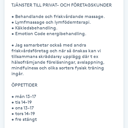
Hot Stone Massage
TJÄNSTER TILL PRIVAT- OCH FÖRETAGSKUNDER

• Behandlande och friskvårdande massage. 

Hot yoga
• Lymfmassage och lymfödemterapi.

• Käkledsbehandling.

• Emotion Code energibehandling.

Hudföryngring
• Jag samarbetar också med andra 
friskvårdsföretag och när så önskas kan vi 
Huduppstramning
tillsammans skräddarsy upplägg där t ex 
hälsofrämjande föreläsningar, avslappning, 
Hudvård
mindfulness och olika sorters fysisk träning 
ingår.

Hyaluronsyra
ÖPPETTIDER

• mån 13-17

Hyperhidros
• tis 14-19

• ons 13-17

• tors 14-19 

Hypnos
• fre stängt
