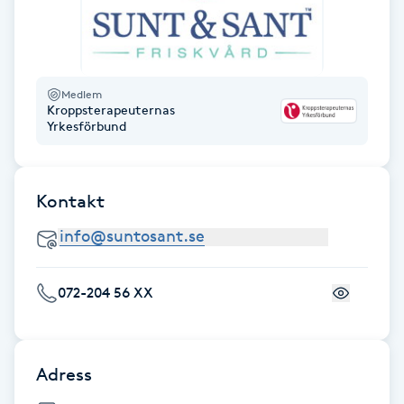
Fransk manikyr
Fransrengöring
Medlem
Kroppsterapeuternas
Frekvensterapi
Yrkesförbund
Friskvård
Kontakt
Friskvårdsmassage
Frisör
072-204 56 XX
Funktionsanalys
Färgning
Adress