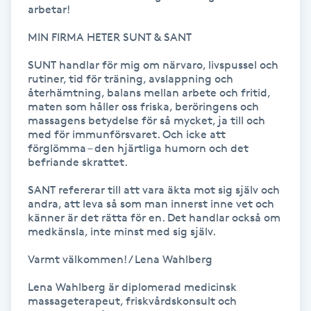
arbetar!

Kinesiologi
MIN FIRMA HETER SUNT & SANT

Kinesisk medicin
SUNT handlar för mig om närvaro, livspussel och 
rutiner, tid för träning, avslappning och 
återhämtning, balans mellan arbete och fritid, 
Kiropraktik
maten som håller oss friska, beröringens och 
massagens betydelse för så mycket, ja till och 
med för immunförsvaret. Och icke att 
Klangmassage
förglömma – den hjärtliga humorn och det 
befriande skrattet.

Klippning
SANT refererar till att vara äkta mot sig själv och 
andra, att leva så som man innerst inne vet och 
Klippning & Slingor
känner är det rätta för en. Det handlar också om 
medkänsla, inte minst med sig själv.

Klippning ungdom
Varmt välkommen! / Lena Wahlberg  

Lena Wahlberg är diplomerad medicinsk 
Koppningsmassage
massageterapeut, friskvårdskonsult och 