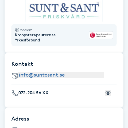
Fransk manikyr
Fransrengöring
Medlem
Kroppsterapeuternas
Frekvensterapi
Yrkesförbund
Friskvård
Kontakt
Friskvårdsmassage
Frisör
072-204 56 XX
Funktionsanalys
Färgning
Adress