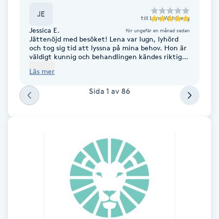
Fotsvamp
JE
till
Lena Wahlberg
Jessica E.
för ungefär en månad sedan
Fotvård
Jättenöjd med besöket! Lena var lugn, lyhörd
och tog sig tid att lyssna på mina behov. Hon är
väldigt kunnig och behandlingen kändes riktigt
Fransar
bra.
Läs mer
Sida
1
av
86
Fransborttagning
Fransfärgning
Fransförlängning
Fransförlängning Megavolym
Fransförlängning Volym