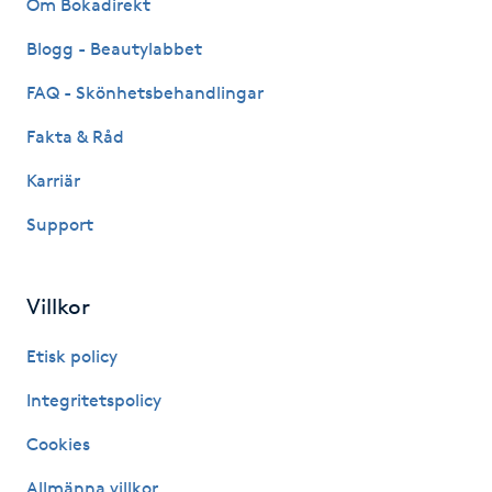
Om Bokadirekt
M
Blogg - Beautylabbet
Makeup
FAQ - Skönhetsbehandlingar
Fakta & Råd
Manikyr & Pedikyr
Karriär
Massage
Support
Medial vägledning
Villkor
Medicinsk massage
Etisk policy
Meditation
Integritetspolicy
Cookies
Medium
Allmänna villkor