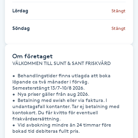
Lördag
Stängt
Gua Sha-massage
H
Söndag
Stängt
Hatha Yoga
Om företaget
Headspa
VÄLKOMMEN TILL SUNT & SANT FRISKVÅRD

Healing
•  Behandlingstider finns utlagda att boka 
löpande ca två månader i förväg. 
Semesterstängt 13/7-10/8 2026.

Herrklippning
•  Nya priser gäller från aug 2026.

•  Betalning med swish eller via faktura. I 
undantagsfall kontanter. Tar ej betalning med 
HIFU
kontokort. Du får kvitto för eventuell 
friskvårdsersättning.

Hollywood Peel
•  Vid avbokning mindre än 24 timmar före 
bokad tid debiteras fullt pris.
