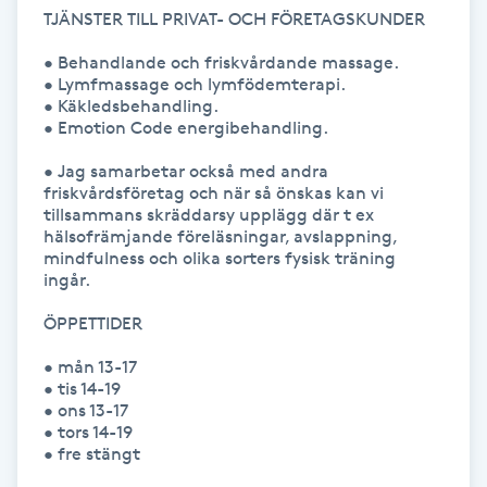
Hot Stone Massage
TJÄNSTER TILL PRIVAT- OCH FÖRETAGSKUNDER

• Behandlande och friskvårdande massage. 

Hot yoga
• Lymfmassage och lymfödemterapi.

• Käkledsbehandling.

• Emotion Code energibehandling.

Hudföryngring
• Jag samarbetar också med andra 
friskvårdsföretag och när så önskas kan vi 
Huduppstramning
tillsammans skräddarsy upplägg där t ex 
hälsofrämjande föreläsningar, avslappning, 
Hudvård
mindfulness och olika sorters fysisk träning 
ingår.

Hyaluronsyra
ÖPPETTIDER

• mån 13-17

Hyperhidros
• tis 14-19

• ons 13-17

• tors 14-19 

Hypnos
• fre stängt
