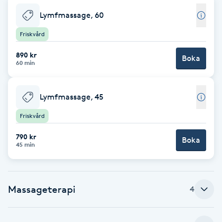
Lymfmassage, 60
Brynformning
Friskvård
Brynfärgning
890 kr
Boka
60 min
Brynplockning
Lymfmassage, 45
Bröllopsuppsättning
Friskvård
C
790 kr
Boka
Celluliter
45 min
Coachning
Massageterapi
4
Color correction