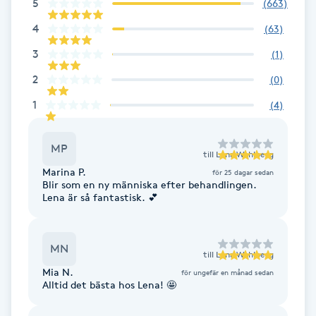
5
(
663
)
F
4
(
63
)
Face framing
3
(
1
)
2
(
0
)
Faceliftmassage
1
(
4
)
Fet hårbotten
MP
till
Lena Wahlberg
Fettreducering
Marina P.
för 25 dagar sedan
Blir som en ny människa efter behandlingen.
Lena är så fantastisk. 💕
Fibromassage
MN
Fillers
till
Lena Wahlberg
Mia N.
för ungefär en månad sedan
Alltid det bästa hos Lena! 🤩
Fotmassage