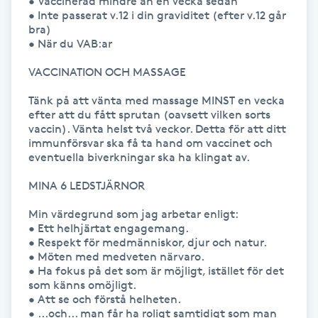
• Vaccinerad mindre än en vecka sedan 

• Inte passerat v.12 i din graviditet (efter v.12 går 
IPL hårborttagning
bra)

• När du VAB:ar

IR-massage
VACCINATION OCH MASSAGE

J
Tänk på att vänta med massage MINST en vecka 
efter att du fått sprutan (oavsett vilken sorts 
Japansk massage
vaccin). Vänta helst två veckor. Detta för att ditt 
immunförsvar ska få ta hand om vaccinet och 
K
eventuella biverkningar ska ha klingat av.

K18
MINA 6 LEDSTJÄRNOR

Min värdegrund som jag arbetar enligt:

Katun fransar
• Ett helhjärtat engagemang.

• Respekt för medmänniskor, djur och natur.

• Möten med medveten närvaro.

Kemisk peeling
• Ha fokus på det som är möjligt, istället för det 
som känns omöjligt.

Keratinbehandling
• Att se och förstå helheten.

• ...och... man får ha roligt samtidigt som man 