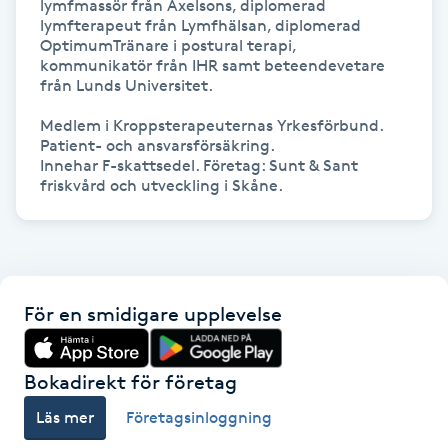
lymfmassör från Axelsons, diplomerad 
lymfterapeut från Lymfhälsan, diplomerad 
Kosmetisk tatuering
OptimumTränare i postural terapi, 
kommunikatör från IHR samt beteendevetare 
Kostrådgivning
från Lunds Universitet.

Medlem i Kroppsterapeuternas Yrkesförbund.

Kroppsinpackning
Patient- och ansvarsförsäkring.

Innehar F-skattsedel. Företag: Sunt & Sant 
Kroppspeeling
Käkledsbehandling
Kärlbehandling
För en smidigare upplevelse
L
Bokadirekt för företag
Laserbehandling
Läs mer
Företagsinloggning
Lashlift Keratin