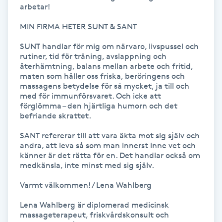
arbetar!

Kinesiologi
MIN FIRMA HETER SUNT & SANT

Kinesisk medicin
SUNT handlar för mig om närvaro, livspussel och 
rutiner, tid för träning, avslappning och 
återhämtning, balans mellan arbete och fritid, 
Kiropraktik
maten som håller oss friska, beröringens och 
massagens betydelse för så mycket, ja till och 
med för immunförsvaret. Och icke att 
Klangmassage
förglömma – den hjärtliga humorn och det 
befriande skrattet.

Klippning
SANT refererar till att vara äkta mot sig själv och 
andra, att leva så som man innerst inne vet och 
Klippning & Slingor
känner är det rätta för en. Det handlar också om 
medkänsla, inte minst med sig själv.

Klippning ungdom
Varmt välkommen! / Lena Wahlberg  

Lena Wahlberg är diplomerad medicinsk 
Koppningsmassage
massageterapeut, friskvårdskonsult och 