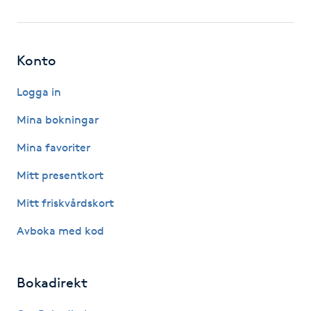
LED-ljusterapi
Konto
Liktornar
Logga in
LPG
Mina bokningar
Mina favoriter
LPG-behandling
Mitt presentkort
LPG-massage
Mitt friskvårdskort
Luggklippning
Avboka med kod
Lymfmassage
Bokadirekt
Läpptatuering