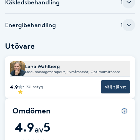
Cryoterapi
Käkledsbehandling
1
D
Energibehandling
1
Damklippning
Dermapen
Utövare
Diamantslipning
Lena Wahlberg
E
Med. massageterapeut, Lymfmassör, OptimumTränare
Enzympeeling
4.9
Välj tjänst
731
betyg
Extensions
Omdömen
Extensions borttagning
4.9
5
av
Eyeliner-tatuering