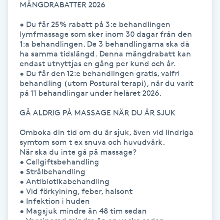
MÄNGDRABATTER 2026

Hårborttagning
• Du får 25% rabatt på 3:e behandlingen 
Hårbottenbehandling
lymfmassage som sker inom 30 dagar från den 
1:a behandlingen. De 3 behandlingarna ska då 
ha samma tidslängd. Denna mängdrabatt kan 
Hårförlängning
endast utnyttjas en gång per kund och år.

• Du får den 12:e behandlingen gratis, valfri 
behandling (utom Postural terapi), när du varit 
Hårvård
på 11 behandlingar under helåret 2026.

GÅ ALDRIG PÅ MASSAGE NÄR DU ÄR SJUK

Hälsa
Omboka din tid om du är sjuk, även vid lindriga 
symtom som t ex snuva och huvudvärk. 

Hälsprickor
När ska du inte gå på massage?

I
• Cellgiftsbehandling

• Strålbehandling

• Antibiotikabehandling 

Idrottsmassage
• Vid förkylning, feber, halsont

• Infektion i huden

IPL
• Magsjuk mindre än 48 tim sedan
