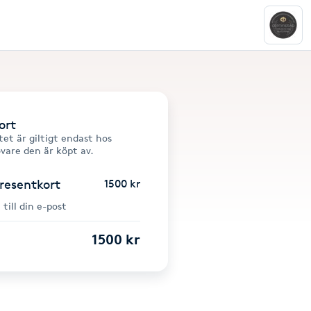
ort
et är giltigt endast hos
övare den är köpt av.
presentkort
1500 kr
 till din e-post
1500 kr