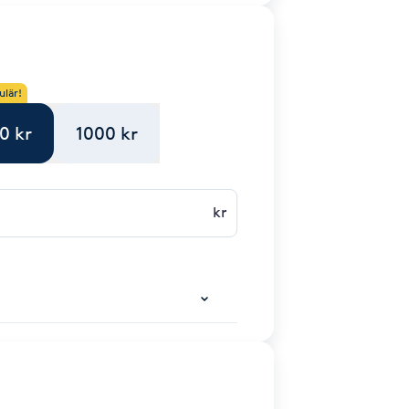
ulär!
0 kr
1000 kr
kr