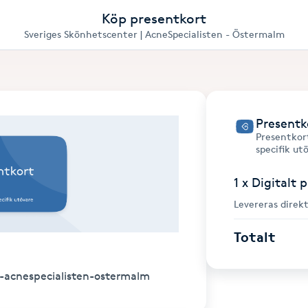
Köp presentkort
Sveriges Skönhetscenter | AcneSpecialisten - Östermalm
Presentk
Presentkort
specifik ut
1 x Digitalt 
Levereras direkt
Totalt
r-acnespecialisten-ostermalm