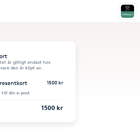
ort
et är giltigt endast hos
övare den är köpt av.
presentkort
1500 kr
 till din e-post
1500 kr