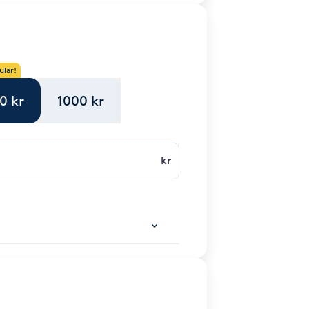
ulär!
0 kr
1000 kr
kr