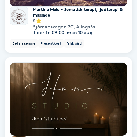
Martina Meic - Somatisk terapi, ljudterapi &
Svettbehandling
massage
5
T
Sjömansvägen 7C
,
Alingsås
Tider fr. 09:00, mån 10 aug.
Tuina-massage
Betala senare
Presentkort
Friskvård
Taktil massage
Tandblekning
Tandläkare
Tatuering
Tatueringsborttagning