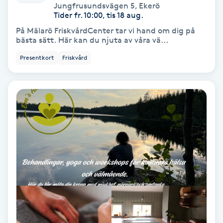
Jungfrusundsvägen 5
,
Ekerö
Tider fr. 10:00, tis 18 aug.
Skoinlägg
På Mälarö FriskvårdCenter tar vi hand om dig på
bästa sätt. Här kan du njuta av våra vä...
Skägg
Presentkort
Friskvård
Skäggfärgning
Skäggklippning
Skäggtrimmning
Skönhet
Slingor
Sockring