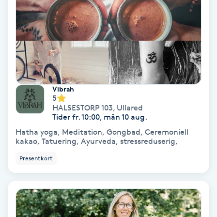
Gruppträning
Gua Sha-massage
H
Vibrah
Hatha Yoga
5
HALSESTORP 103
,
Ullared
Tider fr. 10:00, mån 10 aug.
Headspa
Hatha yoga, Meditation, Gongbad, Ceremoniell
kakao, Tatuering, Ayurveda, stressreduserig,
Healing
Presentkort
Herrklippning
HIFU