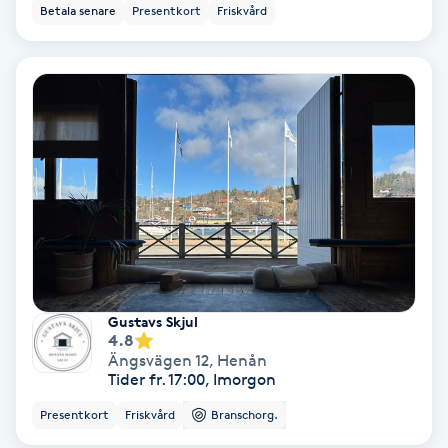
Betala senare
Presentkort
Friskvård
Osteopati
P
Paraffinbehandling
Pedikyr
Pensionärklippning
Permanent
Gustavs Skjul
Permanent hårborttagning
4.8
Ängsvägen 12
,
Henån
Permanent ögonbrynsmakeup
Tider fr. 17:00, Imorgon
Presentkort
Friskvård
Branschorg.
Personal shopper