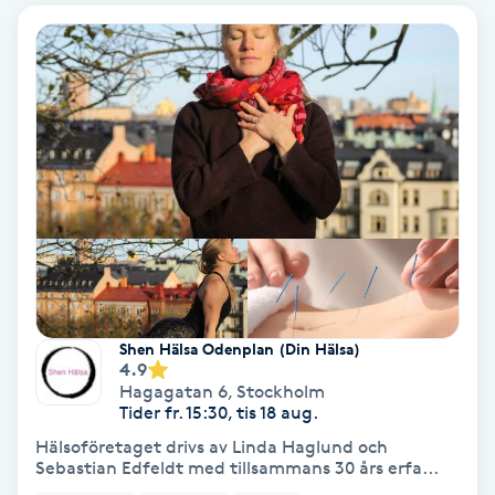
Olaplex
Olaplexbehandling
Ombre
Ombre brows
Ombre naglar
Optiker
Shen Hälsa Odenplan (Din Hälsa)
4.9
Hagagatan 6
,
Stockholm
Ortobionomi
Tider fr. 15:30, tis 18 aug.
Hälsoföretaget drivs av Linda Haglund och
Ortopedi
Sebastian Edfeldt med tillsammans 30 års erfa...