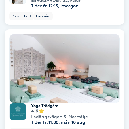
BERGGÅRDEN 32
,
Falun
Tvätt & Fön
Tider fr. 12:15, Imorgon
V
Presentkort
Friskvård
Vaccination
Vampyrbehandling
Vaxning
Vaxning brasiliansk
Veterinär
Vibrationsmassage
Yoga Trädgård
4.9
Ladängsvägen 5
,
Norrtälje
Vinyasa Yoga
Tider fr. 11:00, mån 10 aug.