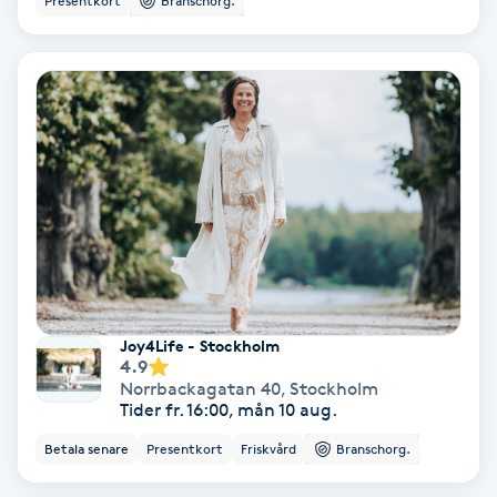
Presentkort
Branschorg.
IPL
IPL hårborttagning
IR-massage
J
Japansk massage
K
Joy4Life - Stockholm
K18
4.9
Norrbackagatan 40
,
Stockholm
Tider fr. 16:00, mån 10 aug.
Katun fransar
Betala senare
Presentkort
Friskvård
Branschorg.
Kemisk peeling