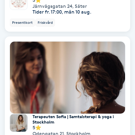
5
Color correction
Järnvägsgatan 24
,
Säter
Tider fr. 17:00, mån 10 aug.
Cryoterapi
Presentkort
Friskvård
D
Damklippning
Dermapen
Diamantslipning
E
Enzympeeling
Terapeuten Sofia | Samtalsterapi & yoga i
Extensions
Stockholm
5
Odengatan 21
,
Stockholm