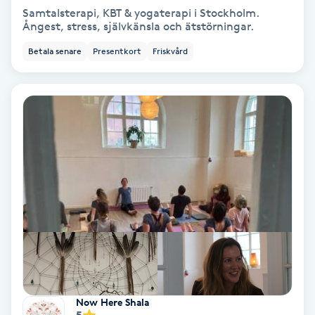
Samtalsterapi, KBT & yogaterapi i Stockholm.
Ångest, stress, självkänsla och ätstörningar.
Bottenfärg
Betala senare
Presentkort
Friskvård
Brynformning
Brynfärgning
Brynplockning
Bröllopsuppsättning
C
Celluliter
Coachning
Now Here Shala