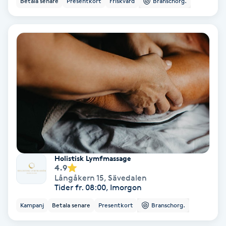
Betala senare
Presentkort
Friskvård
Branschorg.
Nagelvård
Naglar borttagning
Naglar reparation
Naprapati
Navelpiercing
Holistisk Lymfmassage
4.9
NBE-massage
Långåkern 15
,
Sävedalen
Tider fr. 08:00, Imorgon
Ny frisyr
Kampanj
Betala senare
Presentkort
Branschorg.
O