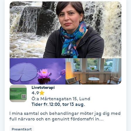
PRP (Platelet Rich Plasma)
PRX-T33
Psoriasis
PT
R
Radiofrekvens
Livetsterapi
4.9
Ö:a Mårtensgatan 15
,
Lund
Rakning
Tider fr. 12:00, tor 13 aug.
I mina samtal och behandlingar möter jag dig med
Reflexologi
full närvaro och en genuint fördomsfri in...
Presentkort