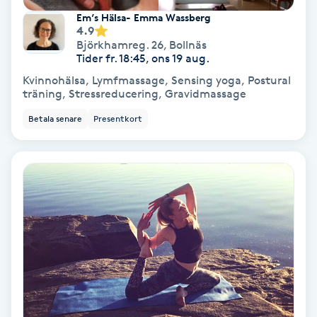
Em’s Hälsa- Emma Wassberg
Spa
4.9
Björkhamreg. 26
,
Bollnäs
Tider fr. 18:45, ons 19 aug.
Spa manikyr & pedikyr
Kvinnohälsa, Lymfmassage, Sensing yoga, Postural
träning, Stressreducering, Gravidmassage
Spa-manikyr
Betala senare
Presentkort
Spa-pedikyr
Spraytan
Stylist
Sugaring
Svensk massage