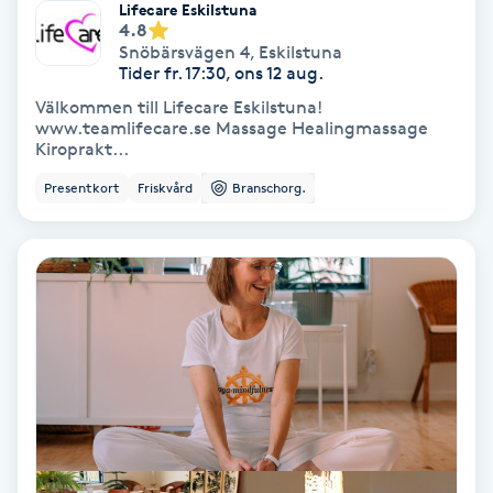
Lifecare Eskilstuna
4.8
Fotmassage
Snöbärsvägen 4
,
Eskilstuna
Tider fr. 17:30, ons 12 aug.
Fotsvamp
Välkommen till Lifecare Eskilstuna!
www.teamlifecare.se Massage Healingmassage
Kiroprakt...
Fotvård
Presentkort
Friskvård
Branschorg.
Fransar
Fransborttagning
Fransfärgning
Fransförlängning
Fransförlängning Megavolym