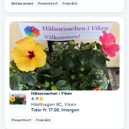
Betala senare
Presentkort
Friskvård
Volymfransar
Vårtor
Y
Yin Yoga
Yoga
Yoga Nidra
Hälsocoachen i Viken
Yogamassage
4.9
Hästhagen 8C
,
Viken
Z
Tider fr. 17:00, Imorgon
Zonterapi
Presentkort
Friskvård