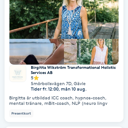
Hollywood Peel
Hot Stone Massage
Hot yoga
Hudföryngring
Birgitta Wikström Transformational Holistic
Huduppstramning
Services AB
5
Smörbollsvägen 7D
,
Gävle
Hudvård
Tider fr. 12:00, mån 10 aug.
Birgitta är utbildad ICC coach, hypnos-coach,
Hyaluronsyra
mental tränare, mBit-coach, NLP (neuro lingv
Presentkort
Hyperhidros