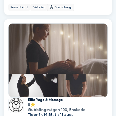
Presentkort
Friskvård
Branschorg.
Koppningsmassage
Kosmetisk tatuering
Kostrådgivning
Kroppsinpackning
Kroppspeeling
Käkledsbehandling
Kärlbehandling
Ellie Yoga & Massage
5
L
Gubbängsvägen 100
,
Enskede
Tider fr. 14:15, tis 11 aug.