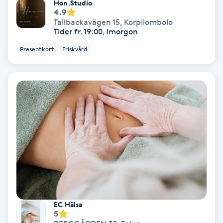
Terapi
Hon.Studio
4.9
Tallbackavägen 15
,
Korpilombolo
Thaimassage
Tider fr. 19:00, Imorgon
Presentkort
Friskvård
Toning
Torr hårbotten
Torrborstning
Triggerpunktsmassage
Trådning
Träning
EC Hälsa
5