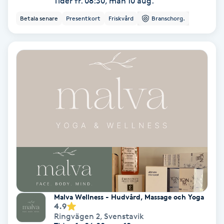
Tider fr. 08:30, mån 10 aug.
Lymfmassage
Betala senare
Presentkort
Friskvård
Branschorg.
Läpptatuering
M
Makeup
Manikyr & Pedikyr
Massage
Medial vägledning
Medicinsk massage
Malva Wellness - Hudvård, Massage och Yoga
4.9
Meditation
Ringvägen 2
,
Svenstavik