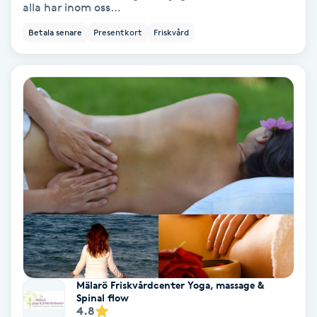
alla har inom oss…
Samtalsterapi
Betala senare
Presentkort
Friskvård
Senioryoga
Shiatsu
Singelfransar
Sjukgymnastik
Skalpmassage
Skinbooster
Mälarö Friskvårdcenter Yoga, massage &
Spinal flow
Sklerosering
4.8