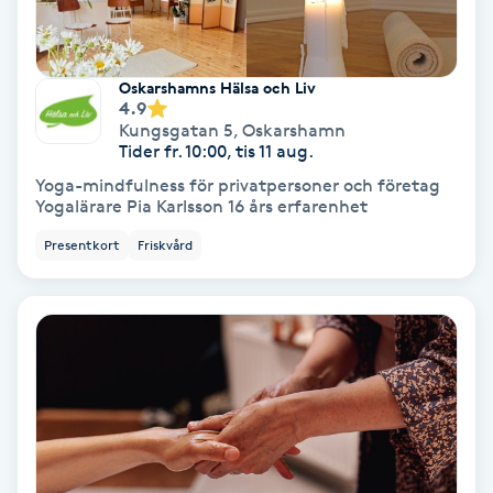
Fransförlängning Volym
Oskarshamns Hälsa och Liv
Fransk manikyr
4.9
Kungsgatan 5
,
Oskarshamn
Tider fr. 10:00, tis 11 aug.
Fransrengöring
Yoga-mindfulness för privatpersoner och företag
Yogalärare Pia Karlsson 16 års erfarenhet
Frekvensterapi
Presentkort
Friskvård
Friskvård
Friskvårdsmassage
Frisör
Funktionsanalys