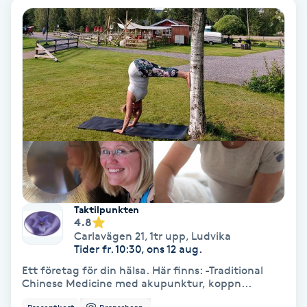
Hypnos
Hårborttagning
Hårbottenbehandling
Hårförlängning
Hårvård
Hälsa
Taktilpunkten
4.8
Carlavägen 21, 1tr upp
,
Ludvika
Hälsprickor
Tider fr. 10:30, ons 12 aug.
I
Ett företag för din hälsa. Här finns: -Traditional
Chinese Medicine med akupunktur, koppn...
Idrottsmassage