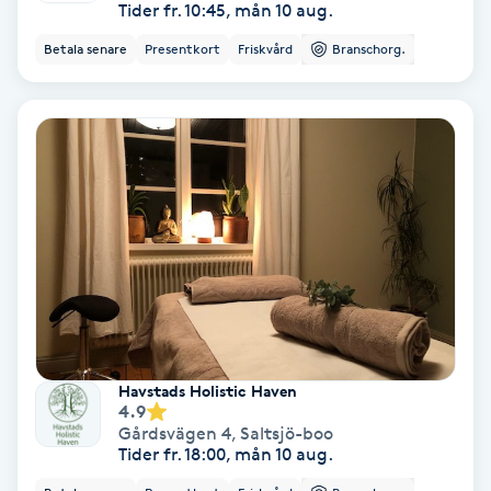
Tider fr. 10:45, mån 10 aug.
Betala senare
Presentkort
Friskvård
Branschorg.
Nagelförlängning akryl
Nagelförlängning gelé
Nagelförlängning glasfiber
Nagelförlängning silke
Nagelförstärkning
Nagelklippning
Havstads Holistic Haven
4.9
Nagelsvamp
Gårdsvägen 4
,
Saltsjö-boo
Tider fr. 18:00, mån 10 aug.
Nageltrång