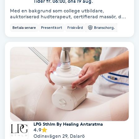
Tider fr. 06:00, ons 19 aug.
Medium
Med en bakgrund som college utbildare,
auktoriserad hudterapeut, certifierad massör, d...
Megavolymfransar
Betala senare
Presentkort
Friskvård
Branschorg.
Melasma
Mesoterapi
MicroPen
Microshading
Mixfransar
N
LPG Sthlm By Healing Antaratma
4.9
Odinsvägen 29
,
Dalarö
Nagelförlängning