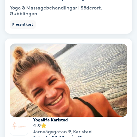
Laserbehandling
Yoga & Massagebehandlingar i Söderort,
Gubbängen.
Lashlift Keratin
Presentkort
LED-ljusterapi
Liktornar
LPG
LPG-behandling
LPG-massage
Yogalife Karlstad
Luggklippning
4.9
Järnvägsgatan 9
,
Karlstad