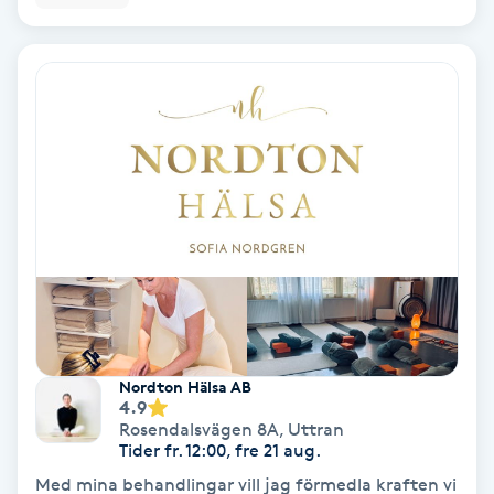
Regndroppsmassage
Reiki
Reikihealing
Reiki massage
Restorative Yoga
Rosacea
Rosenmetoden
Nordton Hälsa AB
4.9
Rosendalsvägen 8A
,
Uttran
Ryggmassage
Tider fr. 12:00, fre 21 aug.
S
Med mina behandlingar vill jag förmedla kraften vi