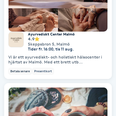
Färgning
Föning
G
Ayurvediskt Center Malmö
4.9
Gel naglar
Skeppsbron 5
,
Malmö
Tider fr. 16:00, tis 11 aug.
Gelenaglar
Vi är ett ayurvediskt- och holistiskt hälsocenter i
hjärtat av Malmö. Med ett brett utb...
Gellack
Betala senare
Presentkort
Gellack med förstärkning
Gravidmassage
Gravidyoga