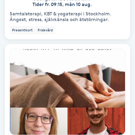
Extensions borttagning
Tider fr. 09:15, mån 10 aug.
Samtalsterapi, KBT & yogaterapi i Stockholm.
Eyeliner-tatuering
Ångest, stress, självkänsla och ätstörningar.
F
Presentkort
Friskvård
Face framing
Faceliftmassage
Fet hårbotten
Fettreducering
Fibromassage
Fillers