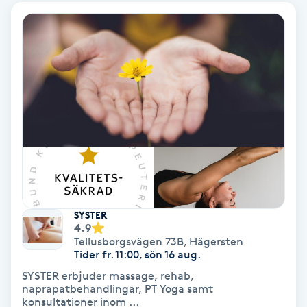
Keratinbehandling
Kinesiologi
Kinesisk medicin
Kiropraktik
Klangmassage
SYSTER
Klippning
4.9
Tellusborgsvägen 73B
,
Hägersten
Klippning & Slingor
Tider fr. 11:00, sön 16 aug.
SYSTER erbjuder massage, rehab,
naprapatbehandlingar, PT Yoga samt
Klippning ungdom
konsultationer inom ...