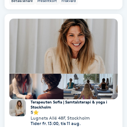
Betala senare
Presentkort
Friskvård
Ansiktsbehandling djuprengörande
B
Babylights
Balayage
Bambumassage
Barber
Barnklippning
Terapeuten Sofia | Samtalsterapi & yoga i
Stockholm
BIAB
5
Lugnets Allé 48F
,
Stockholm
Blowout
Tider fr. 13:00, tis 11 aug.