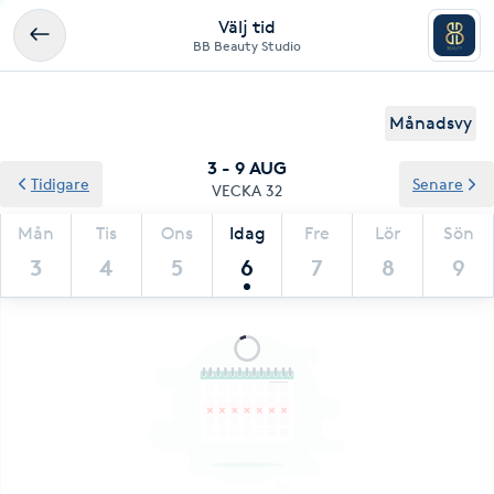
Välj tid
BB Beauty Studio
Månadsvy
3 - 9 AUG
Tidigare
Senare
VECKA 32
Mån
Tis
Ons
Idag
Fre
Lör
Sön
3
4
5
6
7
8
9