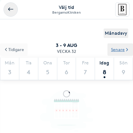
Välj tid
BergamoKliniken
Månadsvy
3 - 9 AUG
Tidigare
Senare
VECKA 32
Mån
Tis
Ons
Tor
Fre
Idag
Sön
3
4
5
6
7
8
9