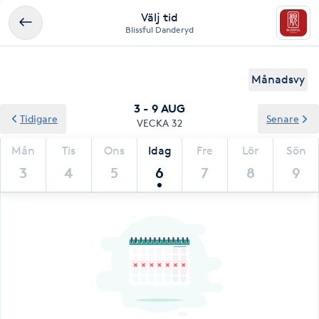
Välj tid
Blissful Danderyd
Månadsvy
3 - 9 AUG
Tidigare
Senare
VECKA 32
Mån
Tis
Ons
Idag
Fre
Lör
Sön
3
4
5
6
7
8
9