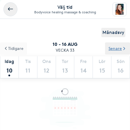
Välj tid
Bodyvoice healing massage & coaching
Månadsvy
10 - 16 AUG
Tidigare
Senare
VECKA 33
Idag
Tis
Ons
Tor
Fre
Lör
Sön
10
11
12
13
14
15
16