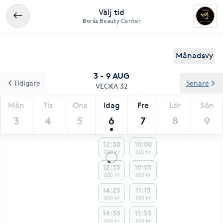
Välj tid
Borås Beauty Center
Månadsvy
3 - 9 AUG
Tidigare
Senare
VECKA 32
Mån
Tis
Ons
Idag
Fre
Lör
Sön
3
4
5
6
7
8
9
12:30
10:00
800 kr
800 kr
12:35
10:05
800 kr
800 kr
14:25
11:15
800 kr
800 kr
14:35
11:35
800 kr
800 kr