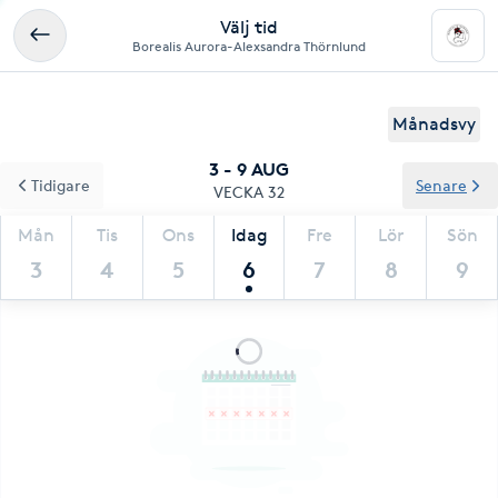
Välj tid
Borealis Aurora-Alexsandra Thörnlund
Månadsvy
3 - 9 AUG
Tidigare
Senare
VECKA 32
Mån
Tis
Ons
Idag
Fre
Lör
Sön
3
4
5
6
7
8
9