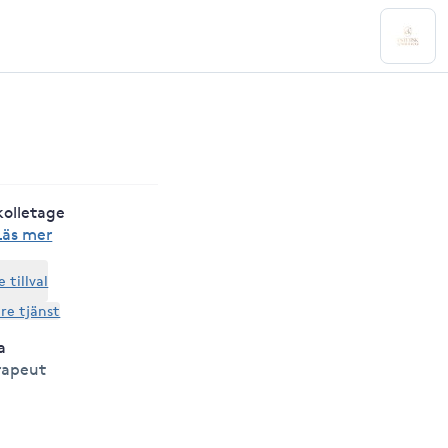
kolletage
Läs mer
tillval
are tjänst
a
rapeut