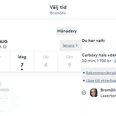
Välj tid
Bromölla
Månadsvy
Du har valt
:
 AUG
Senare
A 32
Carboxy hals +de
r
Idag
Lör
Sön
30 min
,
1 700 kr
·
7
8
9
Rekommenderade 
Lägg till ytterlig
Bromöll
Laserte