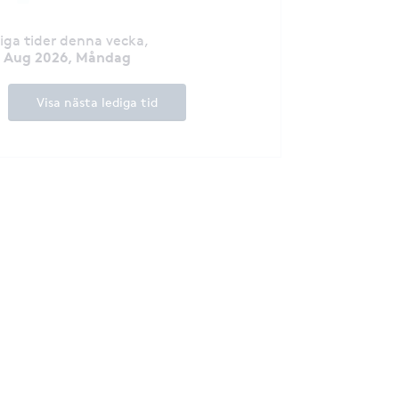
diga tider denna vecka
,
0 Aug 2026, Måndag
Visa nästa lediga tid