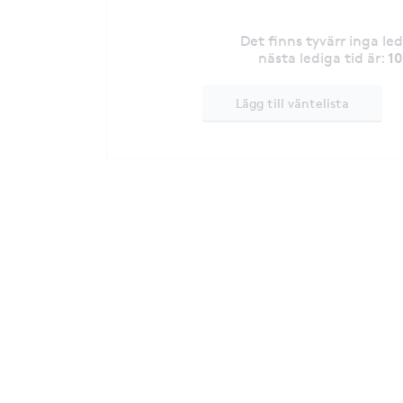
Det finns tyvärr inga le
1
nästa lediga tid är
:
Lägg till väntelista