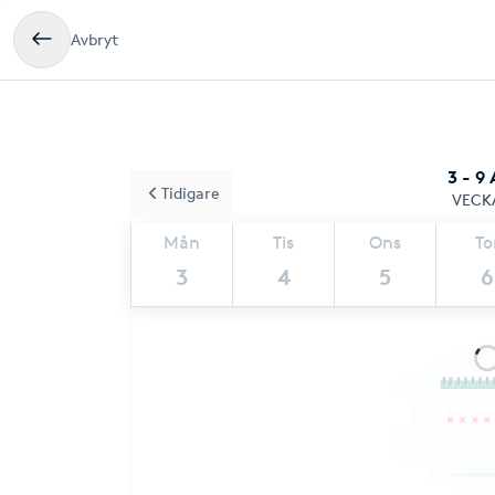
Avbryt
3 - 9
Tidigare
VECK
Mån
Tis
Ons
To
3
4
5
6