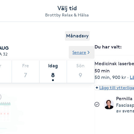
Välj tid
Brottby Relax & Hälsa
Månadsvy
Du har valt
:
 AUG
Senare
A 32
Medicinsk laserbe
r
Fre
Idag
Sön
50 min
7
8
9
50 min
,
900 kr
·
L
Lägg till ytterlig
Pernill
Fasciasp
av sven