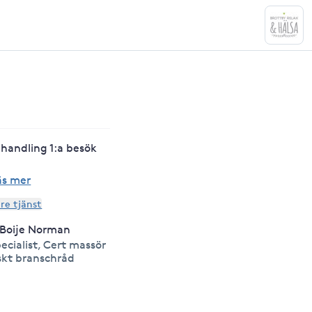
handling 1:a besök
äs mer
are tjänst
a Boije Norman
ecialist, Cert massör
skt branschråd