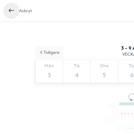
Avbryt
3 - 9
Tidigare
VECK
Mån
Tis
Ons
To
3
4
5
6