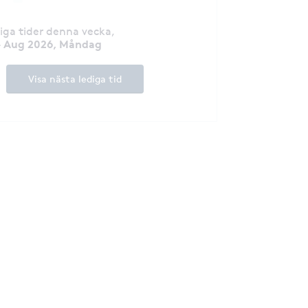
diga tider denna vecka
,
 Aug 2026, Måndag
Visa nästa lediga tid