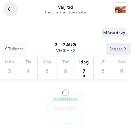
Välj tid
Caroline Khan Stockholm
Månadsvy
3 - 9 AUG
Tidigare
Senare
VECKA 32
Mån
Tis
Ons
Tor
Idag
Lör
Sön
3
4
5
6
7
8
9