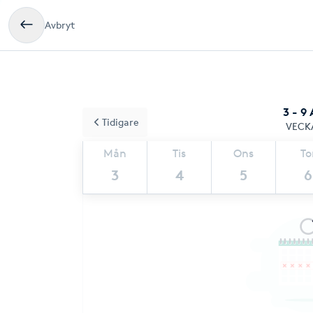
Avbryt
3 - 9
Tidigare
VECK
Mån
Tis
Ons
To
3
4
5
6