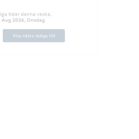
diga tider denna vecka
,
2 Aug 2026, Onsdag
Visa nästa lediga tid