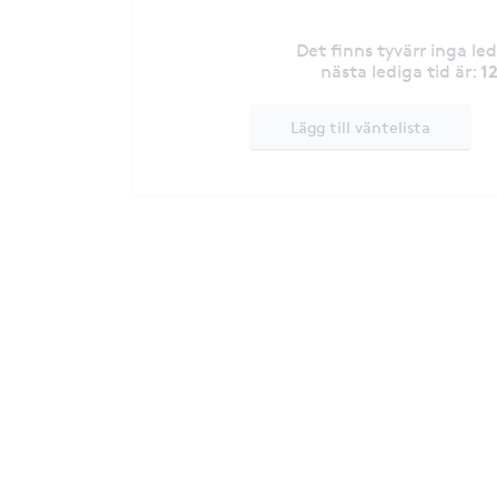
Det finns tyvärr inga le
1
nästa lediga tid är
:
Lägg till väntelista