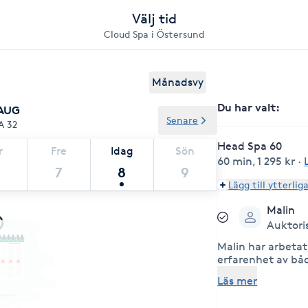
Välj tid
Cloud Spa i Östersund
Månadsvy
Du har valt
:
 AUG
Senare
A 32
Head Spa 60
r
Fre
Idag
Sön
60 min
,
1 295 kr
·
7
8
9
Lägg till ytterlig
Malin
Auktori
Malin har arbetat 
erfarenhet av bå
brinner för helhet
Läs mer
avslappning och 
hand.