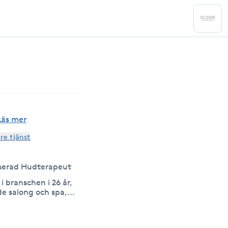
Läs mer
are tjänst
serad Hudterapeut
i branschen i 26 år,
de salong och spa,
en, där resultat,
välmående går hand i