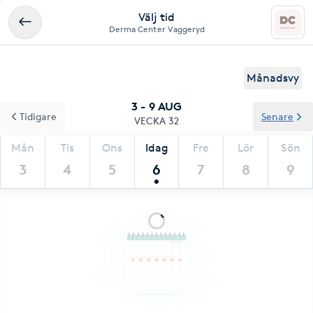
Välj tid
Derma Center Vaggeryd
Månadsvy
3 - 9 AUG
Tidigare
Senare
VECKA 32
Mån
Tis
Ons
Idag
Fre
Lör
Sön
3
4
5
6
7
8
9