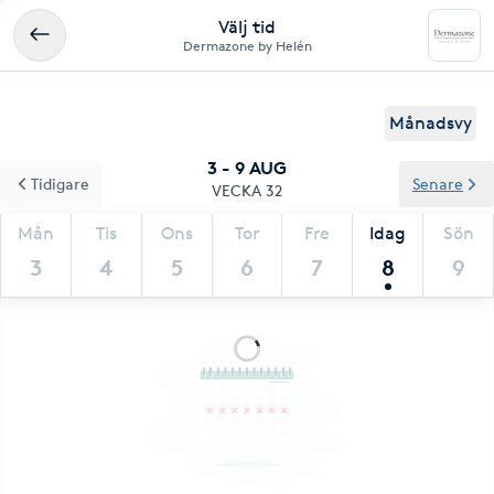
Välj tid
Dermazone by Helén
Månadsvy
3 - 9 AUG
Tidigare
Senare
VECKA 32
Mån
Tis
Ons
Tor
Fre
Idag
Sön
3
4
5
6
7
8
9