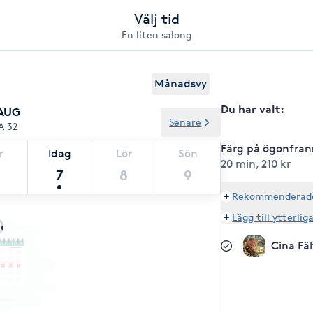
Välj tid
En liten salong
Månadsvy
Du har valt
:
 AUG
Senare
A 32
Färg på ögonfrans
r
Idag
Lör
Sön
20 min
,
210 kr
7
8
9
Rekommenderade 
Lägg till ytterlig
Cina Fä