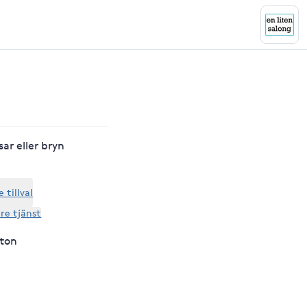
ar eller bryn
tillval
are tjänst
lton