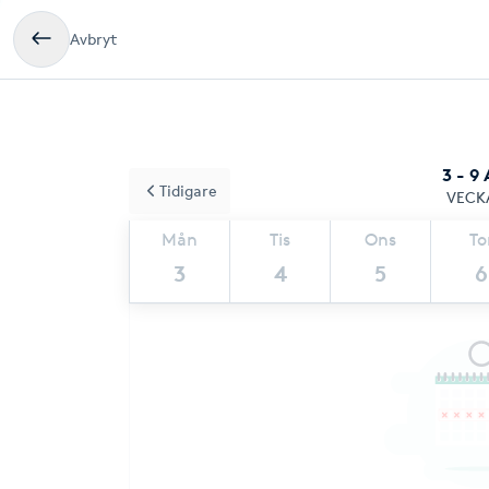
Avbryt
3 - 9
Tidigare
VECK
Mån
Tis
Ons
To
3
4
5
6