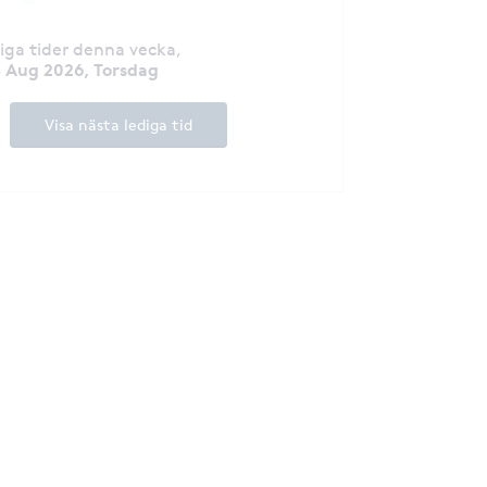
diga tider denna vecka
,
3 Aug 2026, Torsdag
Visa nästa lediga tid