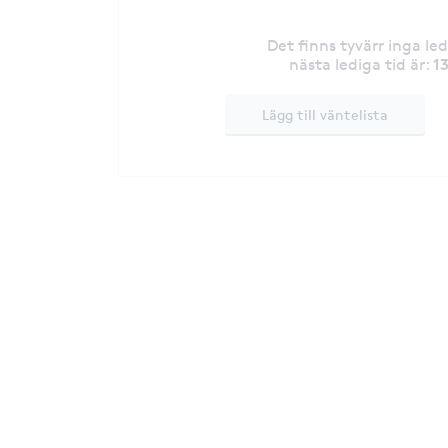
Det finns tyvärr inga le
1
nästa lediga tid är
:
Lägg till väntelista