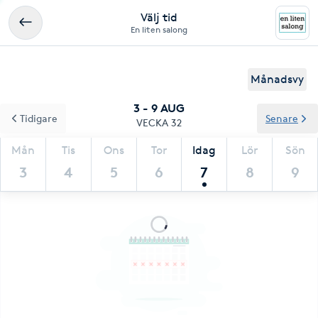
Välj tid
En liten salong
Månadsvy
3 - 9 AUG
Tidigare
Senare
VECKA 32
Mån
Tis
Ons
Tor
Idag
Lör
Sön
3
4
5
6
7
8
9