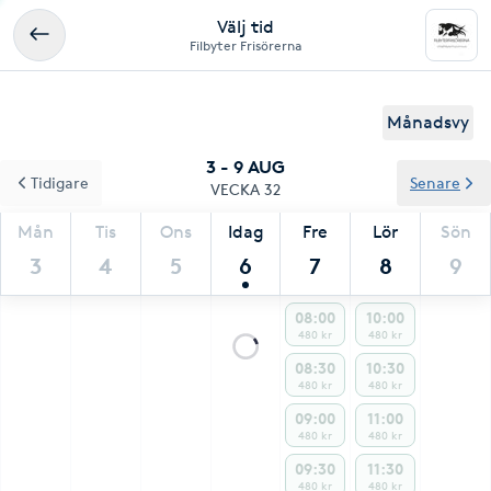
Välj tid
Filbyter Frisörerna
Månadsvy
3 - 9 AUG
Tidigare
Senare
VECKA 32
Mån
Tis
Ons
Idag
Fre
Lör
Sön
3
4
5
6
7
8
9
08:00
10:00
480 kr
480 kr
08:30
10:30
480 kr
480 kr
09:00
11:00
480 kr
480 kr
09:30
11:30
480 kr
480 kr