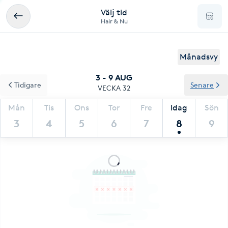
Välj tid
Hair & Nu
Månadsvy
3 - 9 AUG
Tidigare
Senare
VECKA 32
Mån
Tis
Ons
Tor
Fre
Idag
Sön
3
4
5
6
7
8
9