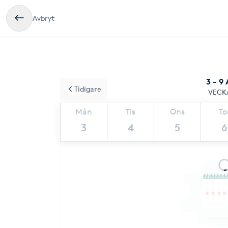
Avbryt
3 - 9
Tidigare
VECK
Mån
Tis
Ons
To
3
4
5
6