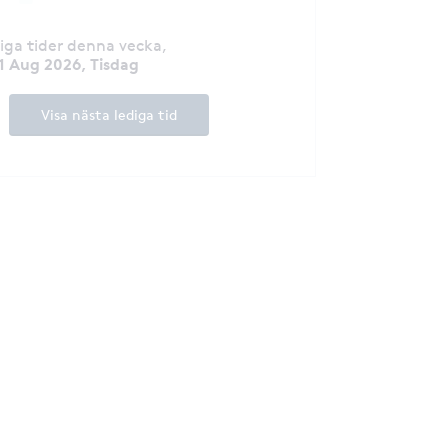
diga tider denna vecka
,
1 Aug 2026, Tisdag
Visa nästa lediga tid