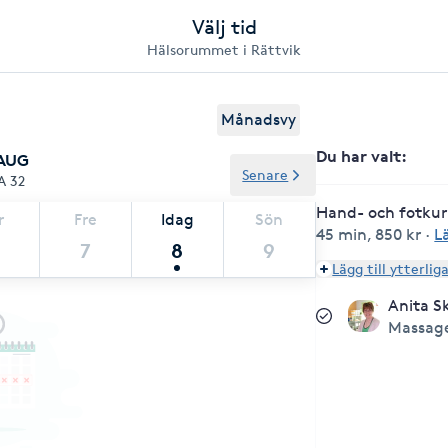
Välj tid
Hälsorummet i Rättvik
Månadsvy
Du har valt
:
 AUG
Senare
A 32
Hand- och fotkur
r
Fre
Idag
Sön
45 min
,
850 kr
·
L
7
8
9
Lägg till ytterlig
Anita S
Massag