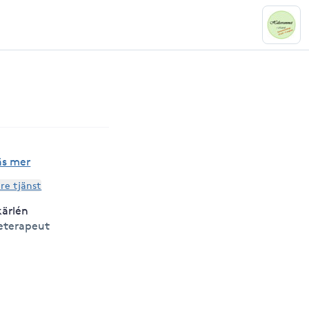
äs mer
are tjänst
kärlén
eterapeut