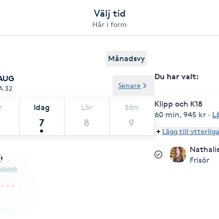
Välj tid
Hår i form
Månadsvy
Du har valt
:
 AUG
Senare
A 32
Klipp och K18
r
Idag
Lör
Sön
60 min
,
945 kr
·
L
7
8
9
Lägg till ytterlig
Nathali
Frisör