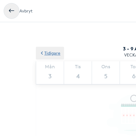
Avbryt
3 - 9
Tidigare
VECK
Mån
Tis
Ons
To
3
4
5
6