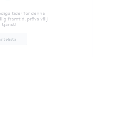
lediga tider för denna
lig framtid, pröva välj
 tjänst!
äntelista