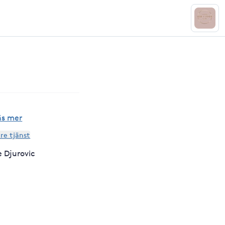
äs mer
are tjänst
e Djurovic