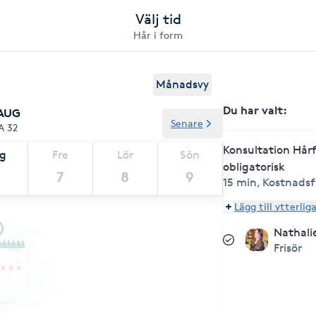
Välj tid
Hår i form
Månadsvy
Du har valt
:
 AUG
Senare
A 32
Konsultation Hår
ag
Fre
Lör
Sön
obligatorisk
7
8
9
15 min
,
Kostnadsf
Lägg till ytterlig
Nathali
Frisör