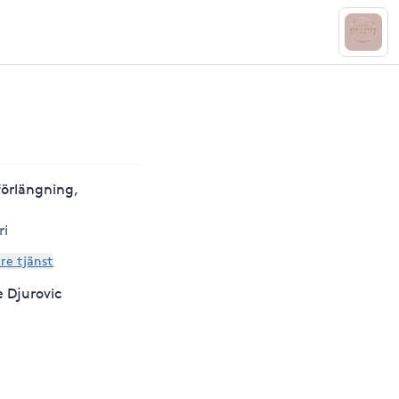
förlängning,
ri
are tjänst
e Djurovic