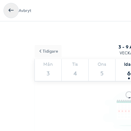
Avbryt
3 - 9
Tidigare
VECK
Mån
Tis
Ons
Id
3
4
5
6