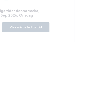
diga tider denna vecka
,
 Sep 2026, Onsdag
Visa nästa lediga tid