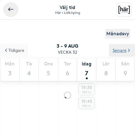
Välj tid
Här i Lidköping
Månadsvy
3 - 9 AUG
Tidigare
Senare
VECKA 32
Mån
Tis
Ons
Tor
Idag
Lör
Sön
3
4
5
6
7
8
9
15:30
490 kr
15:45
490 kr