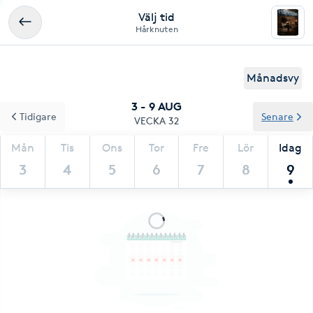
Välj tid
Hårknuten
Månadsvy
3 - 9 AUG
Tidigare
Senare
VECKA 32
Mån
Tis
Ons
Tor
Fre
Lör
Idag
3
4
5
6
7
8
9