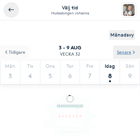
Välj tid
Hudsalongen Johanna
Månadsvy
3 - 9 AUG
Tidigare
Senare
VECKA 32
Mån
Tis
Ons
Tor
Fre
Idag
Sön
3
4
5
6
7
8
9