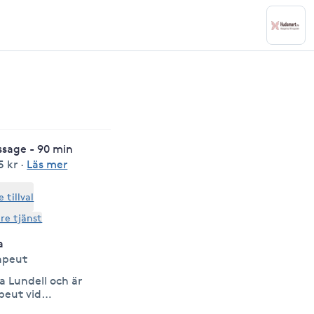
assage - 90 min
5 kr
·
Läs mer
tillval
are tjänst
a
apeut
a Lundell och är
peut vid
Swedish Skincare