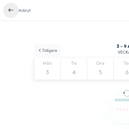
Avbryt
3 - 9
Tidigare
VECK
Mån
Tis
Ons
To
3
4
5
6