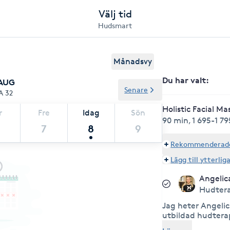
Välj tid
Hudsmart
Månadsvy
Du har valt
:
 AUG
Senare
A 32
Holistic Facial M
r
Fre
Idag
Sön
90 min
,
1 695-1 79
7
8
9
Rekommenderade 
Lägg till ytterlig
Angelic
Hudter
Jag heter Angelic
utbildad hudtera
Elisabethskolan 