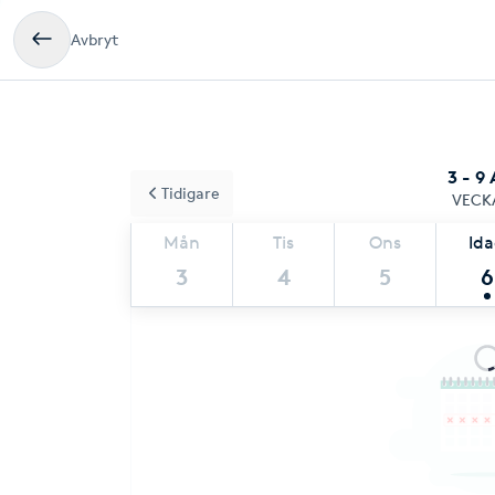
Avbryt
3 - 9
Tidigare
VECK
Mån
Tis
Ons
Id
3
4
5
6