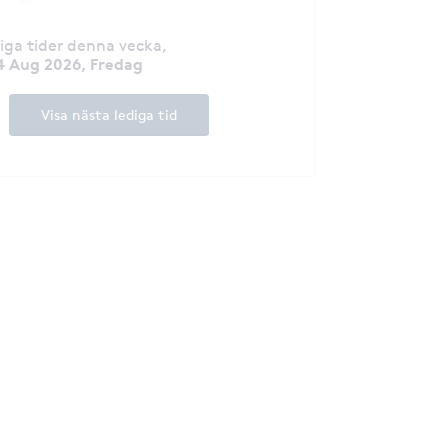
diga tider denna vecka
,
4 Aug 2026, Fredag
Visa nästa lediga tid