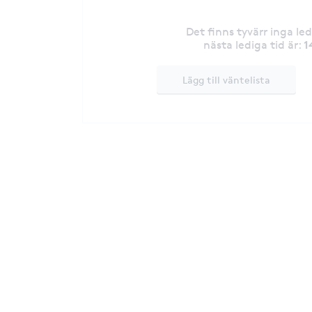
Det finns tyvärr inga le
1
nästa lediga tid är
:
Lägg till väntelista