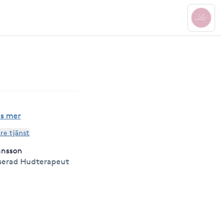
äs mer
are tjänst
ansson
serad Hudterapeut