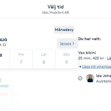
Välj tid
Idas Hudvård AB
Månadsvy
Du har valt
:
 AUG
Senare
A 32
Vax bikini
ag
Fre
Lör
Sön
25 min
,
425 kr
·
L
7
8
9
Lägg till ytterlig
Ida Joh
Auktori