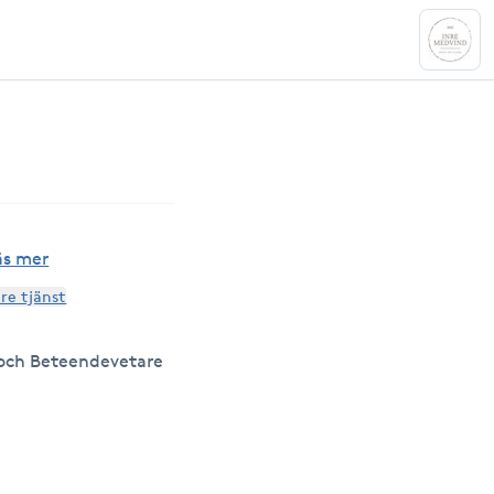
äs mer
are tjänst
och Beteendevetare