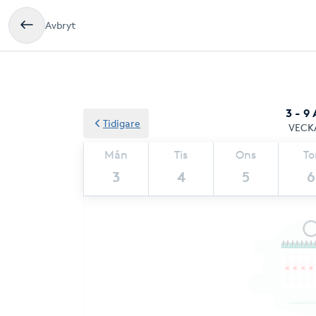
Avbryt
3 - 9
Tidigare
VECK
Mån
Tis
Ons
To
3
4
5
6