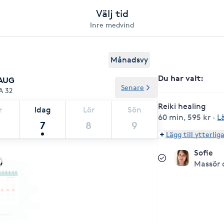
Välj tid
Inre medvind
Månadsvy
Du har valt
:
 AUG
Senare
A 32
Reiki healing
r
Idag
Lör
Sön
60 min
,
595 kr
·
L
7
8
9
Lägg till ytterlig
Sofie
Massör 