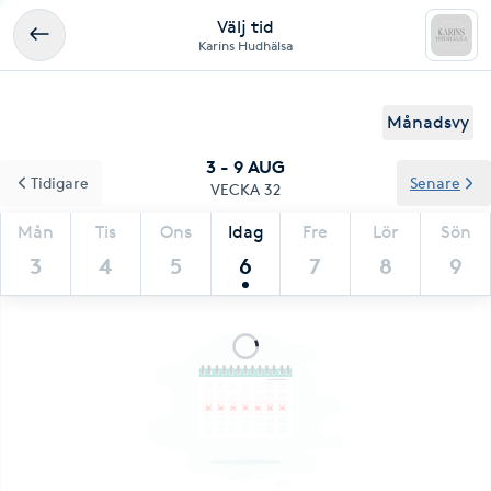
Välj tid
Karins Hudhälsa
Månadsvy
3 - 9 AUG
Tidigare
Senare
VECKA 32
Mån
Tis
Ons
Idag
Fre
Lör
Sön
3
4
5
6
7
8
9