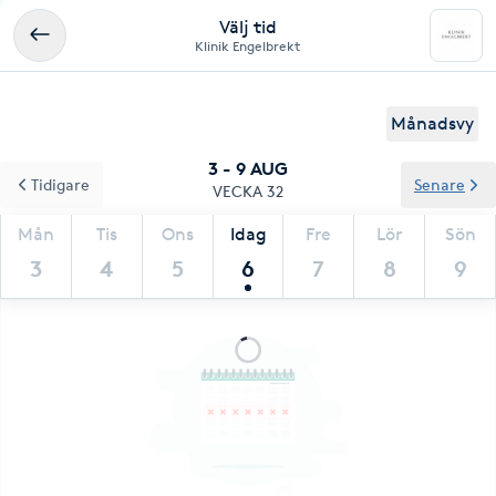
Välj tid
Klinik Engelbrekt
Månadsvy
3 - 9 AUG
Tidigare
Senare
VECKA 32
Mån
Tis
Ons
Idag
Fre
Lör
Sön
3
4
5
6
7
8
9