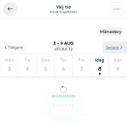
Välj tid
Klinik Engelbrekt
Månadsvy
3 - 9 AUG
Tidigare
Senare
VECKA 32
Mån
Tis
Ons
Tor
Fre
Idag
Sön
3
4
5
6
7
8
9