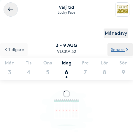
Välj tid
Lucky Face
Månadsvy
3 - 9 AUG
Tidigare
Senare
VECKA 32
Mån
Tis
Ons
Idag
Fre
Lör
Sön
3
4
5
6
7
8
9